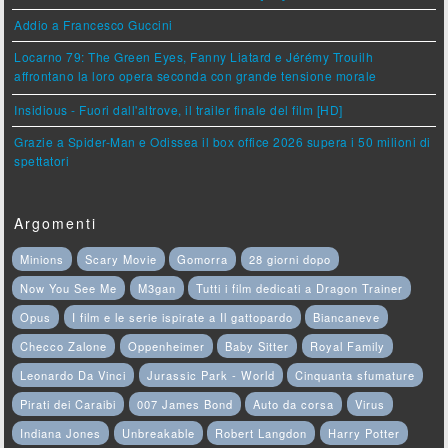
Addio a Francesco Guccini
Locarno 79: The Green Eyes, Fanny Liatard e Jérémy Trouilh
affrontano la loro opera seconda con grande tensione morale
Insidious - Fuori dall'altrove, il trailer finale del film [HD]
Grazie a Spider-Man e Odissea il box office 2026 supera i 50 milioni di
spettatori
Argomenti
Minions
Scary Movie
Gomorra
28 giorni dopo
Now You See Me
M3gan
Tutti i film dedicati a Dragon Trainer
Opus
I film e le serie ispirate a Il gattopardo
Biancaneve
Checco Zalone
Oppenheimer
Baby Sitter
Royal Family
Leonardo Da Vinci
Jurassic Park - World
Cinquanta sfumature
Pirati dei Caraibi
007 James Bond
Auto da corsa
Virus
Indiana Jones
Unbreakable
Robert Langdon
Harry Potter