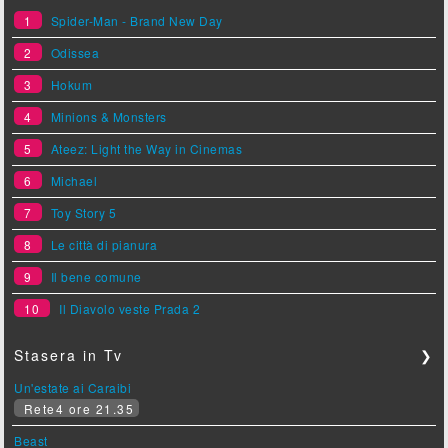
1
Spider-Man - Brand New Day
2
Odissea
3
Hokum
4
Minions & Monsters
5
Ateez: Light the Way in Cinemas
6
Michael
7
Toy Story 5
8
Le città di pianura
9
Il bene comune
10
Il Diavolo veste Prada 2
Stasera in Tv
❯
Un'estate ai Caraibi
Rete4 ore 21.35
Beast