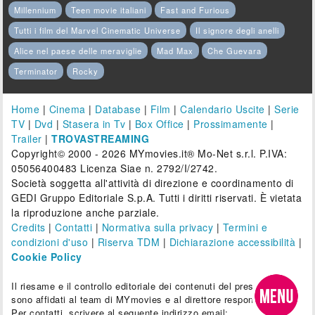
Millennium
Teen movie italiani
Fast and Furious
Tutti i film del Marvel Cinematic Universe
Il signore degli anelli
Alice nel paese delle meraviglie
Mad Max
Che Guevara
Terminator
Rocky
Home
|
Cinema
|
Database
|
Film
|
Calendario Uscite
|
Serie
TV
|
Dvd
|
Stasera in Tv
|
Box Office
|
Prossimamente
|
Trailer
|
TROVASTREAMING
Copyright© 2000 - 2026 MYmovies.it® Mo-Net s.r.l. P.IVA:
05056400483 Licenza Siae n. 2792/I/2742.
Società soggetta all'attività di direzione e coordinamento di
GEDI Gruppo Editoriale S.p.A. Tutti i diritti riservati. È vietata
la riproduzione anche parziale.
Credits
|
Contatti
|
Normativa sulla privacy
|
Termini e
condizioni d'uso
|
Riserva TDM
|
Dichiarazione accessibilità
|
Cookie Policy
Il riesame e il controllo editoriale dei contenuti del presente sito
sono affidati al team di MYmovies e al direttore responsabile.
Per contatti, scrivere al seguente indirizzo email: