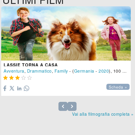
LASSIE TORNA A CASA
Avventura
,
Drammatico
,
Family
- (
Germania
-
2020
), 100 min.





Scheda »
Vai alla filmografia completa »