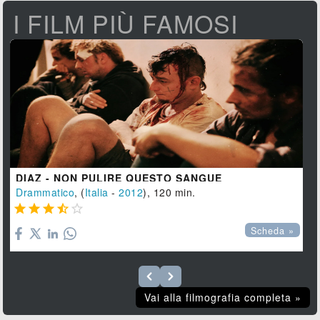
I FILM PIÙ FAMOSI
DIAZ - NON PULIRE QUESTO SANGUE
Drammatico
, (
Italia
-
2012
), 120 min.





Scheda »
Vai alla filmografia completa »