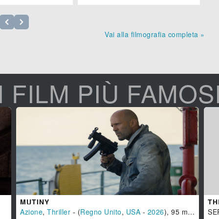
Vai alla filmografia completa »
I FILM PIÙ FAMOS
MUTINY
TH
Azione
,
Thriller
- (
Regno Unito
,
USA
-
2026
), 95 min.
SE