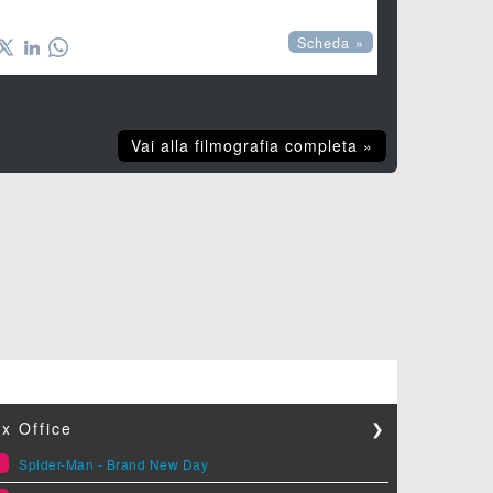

Scheda »
Vai alla filmografia completa »
x Office
❯
1
Spider-Man - Brand New Day