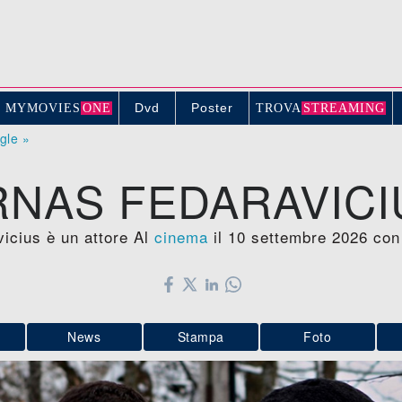
Dvd
Poster
MYMOVIE
S
ONE
TROV
A
STREAMING
ogle »
RNAS FEDARAVICI
icius è un attore Al
cinema
il 10 settembre 2026 con 
News
Stampa
Foto