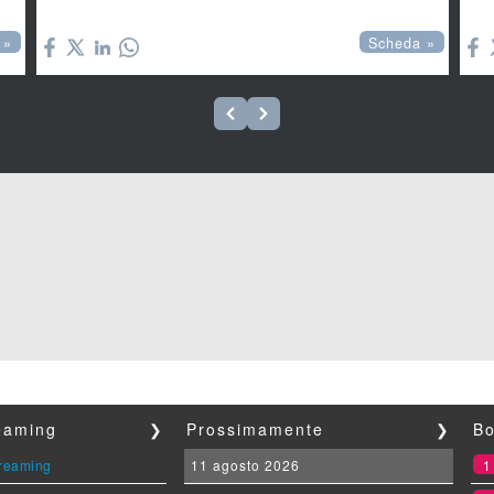


 »
Scheda »
reaming
❯
Prossimamente
❯
Bo
streaming
11 agosto 2026