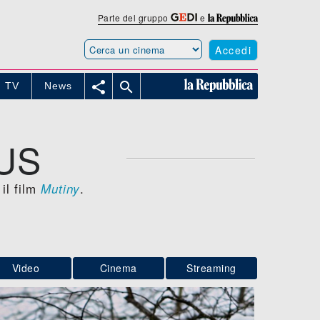
Parte del gruppo
e
Accedi


TV
News
US
il film
.
Mutiny
Video
Cinema
Streaming