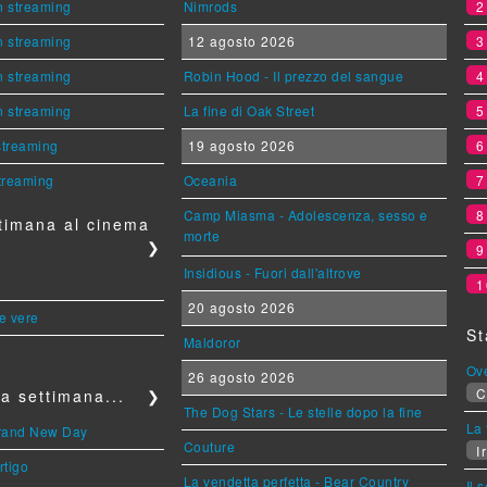
n streaming
Nimrods
n streaming
12 agosto 2026
n streaming
Robin Hood - Il prezzo del sangue
n streaming
La fine di Oak Street
 streaming
19 agosto 2026
streaming
Oceania
Camp Miasma - Adolescenza, sesso e
timana al cinema
morte
❯
Insidious - Fuori dall'altrove
1
20 agosto 2026
le vere
St
Maldoror
Ov
26 agosto 2026
C
a settimana...
❯
The Dog Stars - Le stelle dopo la fine
La 
Brand New Day
Couture
Ir
rtigo
La vendetta perfetta - Bear Country
Il 