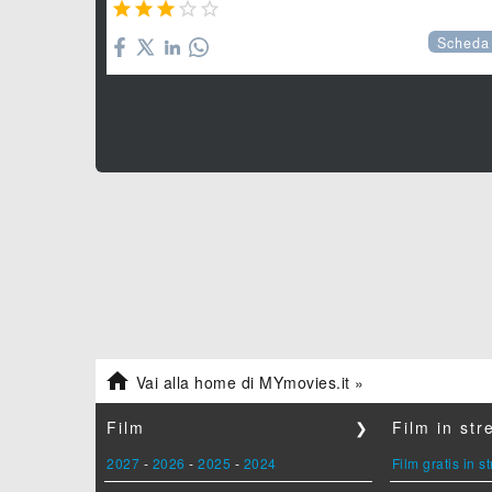





Scheda

Vai alla home di MYmovies.it »
Film
❯
Film in st
2027
-
2026
-
2025
-
2024
Film gratis in 