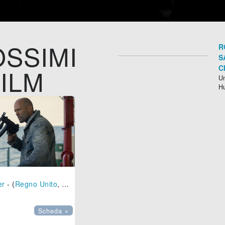
SSIMI
R
S
C
ILM
Un
H
er
- (
Regno Unito
,
USA
-
2026
), 95 min.
Scheda »