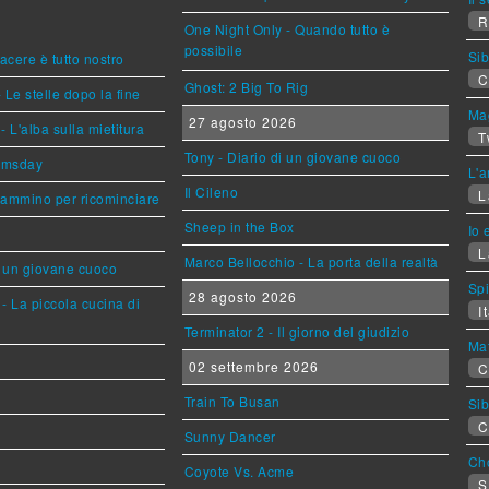
R
One Night Only - Quando tutto è
possibile
Sib
piacere è tutto nostro
C
Ghost: 2 Big To Rig
 Le stelle dopo la fine
Mag
27 agosto 2026
L'alba sulla mietitura
T
Tony - Diario di un giovane cuoco
omsday
L'a
Il Cileno
L
cammino per ricominciare
Sheep in the Box
Io 
L
Marco Bellocchio - La porta della realtà
i un giovane cuoco
Sp
28 agosto 2026
- La piccola cucina di
It
Terminator 2 - Il giorno del giudizio
Mat
02 settembre 2026
C
Train To Busan
Sib
C
Sunny Dancer
Cho
Coyote Vs. Acme
S