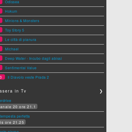
2
Odissea
3
Hokum
4
Minions & Monsters
5
Toy Story 5
6
Le città di pianura
7
Michael
8
Deep Water - Incubo dagli abissi
9
Sentimental Value
0
Il Diavolo veste Prada 2
asera in Tv
❯
erdrive
anale 20 ore 21.1
tempesta perfetta
is ore 21.25
sesto giorno