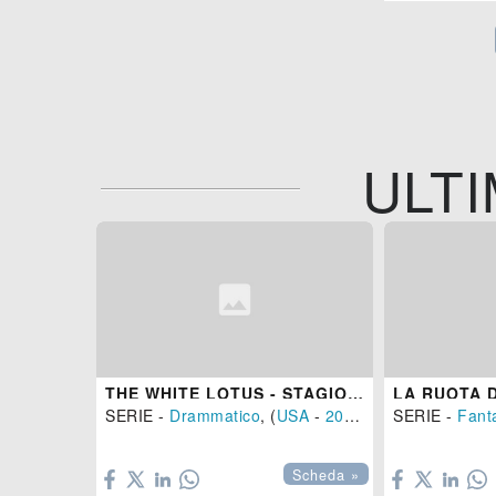
ULTI
THE WHITE LOTUS - STAGIONE 4
SERIE -
Drammatico
, (
USA
-
2026
)
SERIE -
Fant


Scheda »