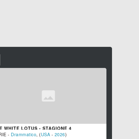
I
E WHITE LOTUS - STAGIONE 4
LA RUOTA 
RIE -
Drammatico
, (
USA
-
2026
)
SERIE -
Fan