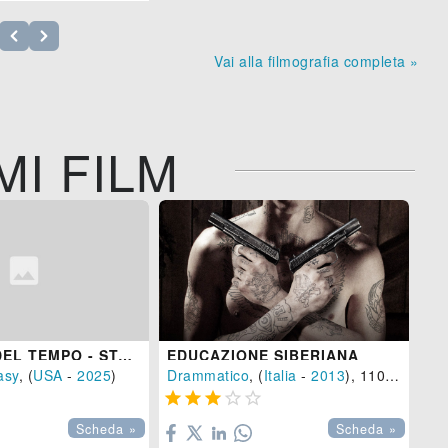
Vai alla filmografia completa »
MI FILM
LA RUOTA DEL TEMPO - STAGIONE 3
EDUCAZIONE SIBERIANA
asy
, (
USA
-
2025
)
Drammatico
, (
Italia
-
2013
), 110 min.





Scheda »
Scheda »