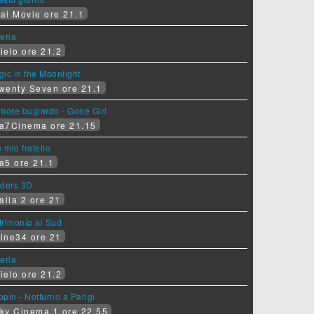
ai Movie ore 21.1
eria
ielo ore 21.2
ic in the Moonlight
wenty Seven ore 21.1
more bugiardo - Gone Girl
a7Cinema ore 21.15
e mio fratello
a5 ore 21.1
iders 3D
alia 2 ore 21
rimonio al Sud
ine34 ore 21
eria
ielo ore 21.2
pin - Notturno a Parigi
ky Cinema 1 ore 22.55