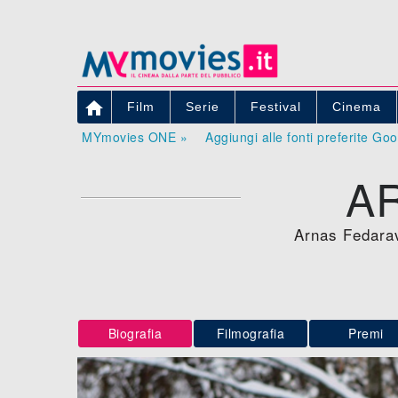

Film
Serie
Festival
Cinema
MYmovies ONE »
Aggiungi alle fonti preferite Go
A
Arnas Fedarav
Biografia
Filmografia
Premi