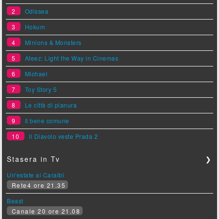
2
Odissea
3
Hokum
4
Minions & Monsters
5
Ateez: Light the Way in Cinemas
6
Michael
7
Toy Story 5
8
Le città di pianura
9
Il bene comune
10
Il Diavolo veste Prada 2
Stasera in Tv
❯
Un'estate ai Caraibi
Rete4 ore 21.35
Beast
Canale 20 ore 21.08