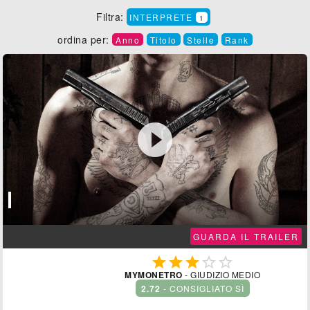
Filtra:
INTERPRETE
1
ordina per:
Anno
Titolo
Stelle
Rank

GUARDA IL TRAILER





MYMONETRO
- GIUDIZIO MEDIO
2.72
- CONSIGLIATO SÌ