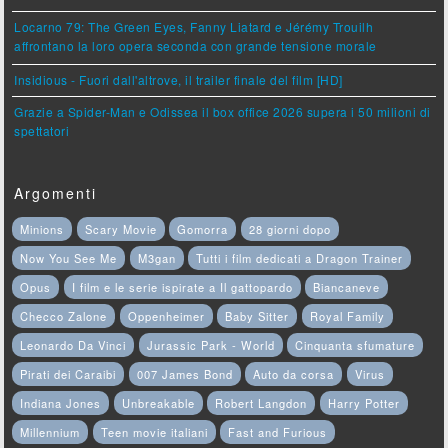
Locarno 79: The Green Eyes, Fanny Liatard e Jérémy Trouilh
affrontano la loro opera seconda con grande tensione morale
Insidious - Fuori dall'altrove, il trailer finale del film [HD]
Grazie a Spider-Man e Odissea il box office 2026 supera i 50 milioni di
spettatori
Argomenti
Minions
Scary Movie
Gomorra
28 giorni dopo
Now You See Me
M3gan
Tutti i film dedicati a Dragon Trainer
Opus
I film e le serie ispirate a Il gattopardo
Biancaneve
Checco Zalone
Oppenheimer
Baby Sitter
Royal Family
Leonardo Da Vinci
Jurassic Park - World
Cinquanta sfumature
Pirati dei Caraibi
007 James Bond
Auto da corsa
Virus
Indiana Jones
Unbreakable
Robert Langdon
Harry Potter
Millennium
Teen movie italiani
Fast and Furious