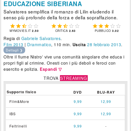
EDUCAZIONE SIBERIANA
Salvatores semplifica il romanzo di Lilin eludendo il
senso più profondo della forza e della sopraffazione.















MYMOVIES.IT
2.50
CRITICA
2.63
PUBBLICO
3.02
Regia di
Gabriele Salvatores
.
Film 2013
|
Drammatico
, 110 min.
Uscita
28
febbraio 2013
.
Dettagli ❯
Oltre il fiume Nistro' vive una comunità singolare che educa i
propri figli al crimine. Onesti con i più deboli e feroci con
esercito e polizia.
Espandi ▽
TROVA
STREAMING
Supporto fisico
DVD
BLU-RAY
Film&More
9,99
12,99
IBS
9,99
12,99
Feltrinelli
9,99
-