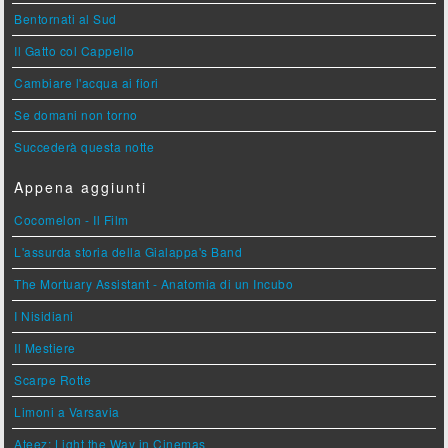
Bentornati al Sud
Il Gatto col Cappello
Cambiare l'acqua ai fiori
Se domani non torno
Succederà questa notte
Appena aggiunti
Cocomelon - Il Film
L'assurda storia della Gialappa's Band
The Mortuary Assistant - Anatomia di un Incubo
I Nisidiani
Il Mestiere
Scarpe Rotte
Limoni a Varsavia
Ateez: Light the Way in Cinemas