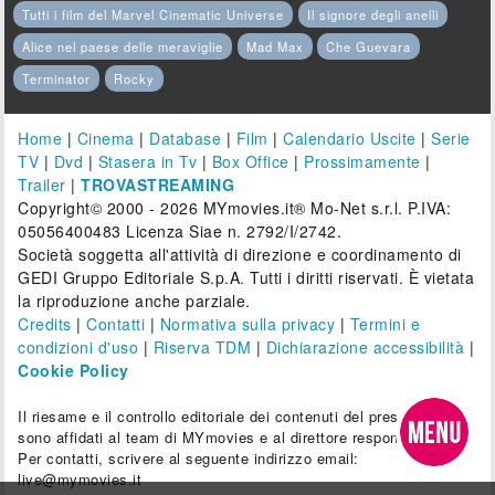
Tutti i film del Marvel Cinematic Universe
Il signore degli anelli
Alice nel paese delle meraviglie
Mad Max
Che Guevara
Terminator
Rocky
Home
|
Cinema
|
Database
|
Film
|
Calendario Uscite
|
Serie
TV
|
Dvd
|
Stasera in Tv
|
Box Office
|
Prossimamente
|
Trailer
|
TROVASTREAMING
Copyright© 2000 - 2026 MYmovies.it® Mo-Net s.r.l. P.IVA:
05056400483 Licenza Siae n. 2792/I/2742.
Società soggetta all'attività di direzione e coordinamento di
GEDI Gruppo Editoriale S.p.A. Tutti i diritti riservati. È vietata
la riproduzione anche parziale.
Credits
|
Contatti
|
Normativa sulla privacy
|
Termini e
condizioni d'uso
|
Riserva TDM
|
Dichiarazione accessibilità
|
Cookie Policy
Il riesame e il controllo editoriale dei contenuti del presente sito
sono affidati al team di MYmovies e al direttore responsabile.
Per contatti, scrivere al seguente indirizzo email:
live@mymovies.it