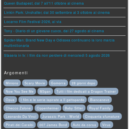
Queen Budapest, dal 7 all'11 ottobre al cinema
Linkin Park: Unshatter, dal 30 settembre al 3 ottobre al cinema
Locarno Film Festival 2026, al via
Tony - Diario di un giovane cuoco, dal 27 agosto al cinema
Spider-Man: Brand New Day e Odissea continuano la loro marcia
multimilionaria
Stasera in tv: i film da non perdere di mercoledì 5 agosto 2026
Argomenti
Minions
Scary Movie
Gomorra
28 giorni dopo
Now You See Me
M3gan
Tutti i film dedicati a Dragon Trainer
Opus
I film e le serie ispirate a Il gattopardo
Biancaneve
Checco Zalone
Oppenheimer
Baby Sitter
Royal Family
Leonardo Da Vinci
Jurassic Park - World
Cinquanta sfumature
Pirati dei Caraibi
007 James Bond
Auto da corsa
Virus