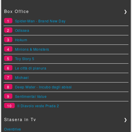
Box Office
❯
1
Spider-Man - Brand New Day
2
Odissea
3
Hokum
4
Minions & Monsters
5
Toy Story 5
6
Le città di pianura
7
Michael
8
Deep Water - Incubo dagli abissi
9
Sentimental Value
10
Il Diavolo veste Prada 2
Stasera in Tv
❯
Overdrive