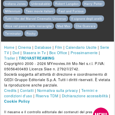
Indiana Jones
Unbreakable
Robert Langdon
Harry Potter
Millennium
Teen movie italiani
Fast and Furious
Tutti i film del Marvel Cinematic Universe
Il signore degli anelli
Alice nel paese delle meraviglie
Mad Max
Che Guevara
Terminator
Rocky
Home
|
Cinema
|
Database
|
Film
|
Calendario Uscite
|
Serie
TV
|
Dvd
|
Stasera in Tv
|
Box Office
|
Prossimamente
|
Trailer
|
TROVASTREAMING
Copyright© 2000 - 2026 MYmovies.it® Mo-Net s.r.l. P.IVA:
05056400483 Licenza Siae n. 2792/I/2742.
Società soggetta all'attività di direzione e coordinamento di
GEDI Gruppo Editoriale S.p.A. Tutti i diritti riservati. È vietata
la riproduzione anche parziale.
Credits
|
Contatti
|
Normativa sulla privacy
|
Termini e
condizioni d'uso
|
Riserva TDM
|
Dichiarazione accessibilità
|
Cookie Policy
Il riesame e il controllo editoriale dei contenuti del presente sito