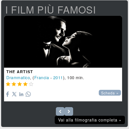
I FILM PIÙ FAMOSI
THE ARTIST
Drammatico
, (
Francia
-
2011
), 100 min.





Scheda »
Vai alla filmografia completa »