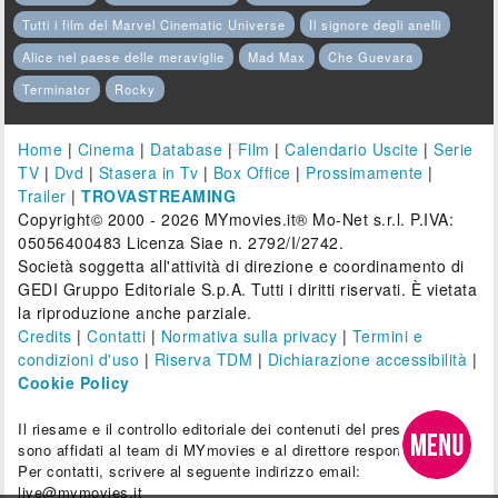
Tutti i film del Marvel Cinematic Universe
Il signore degli anelli
Alice nel paese delle meraviglie
Mad Max
Che Guevara
Terminator
Rocky
Home
|
Cinema
|
Database
|
Film
|
Calendario Uscite
|
Serie
TV
|
Dvd
|
Stasera in Tv
|
Box Office
|
Prossimamente
|
Trailer
|
TROVASTREAMING
Copyright© 2000 - 2026 MYmovies.it® Mo-Net s.r.l. P.IVA:
05056400483 Licenza Siae n. 2792/I/2742.
Società soggetta all'attività di direzione e coordinamento di
GEDI Gruppo Editoriale S.p.A. Tutti i diritti riservati. È vietata
la riproduzione anche parziale.
Credits
|
Contatti
|
Normativa sulla privacy
|
Termini e
condizioni d'uso
|
Riserva TDM
|
Dichiarazione accessibilità
|
Cookie Policy
Il riesame e il controllo editoriale dei contenuti del presente sito
sono affidati al team di MYmovies e al direttore responsabile.
Per contatti, scrivere al seguente indirizzo email:
live@mymovies.it