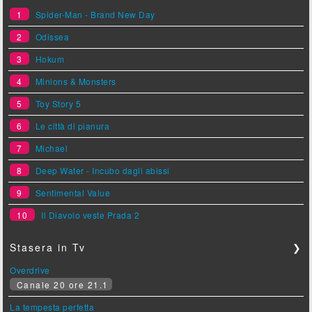
1
Spider-Man - Brand New Day
2
Odissea
3
Hokum
4
Minions & Monsters
5
Toy Story 5
6
Le città di pianura
7
Michael
8
Deep Water - Incubo dagli abissi
9
Sentimental Value
10
Il Diavolo veste Prada 2
Stasera in Tv
❯
Overdrive
Canale 20 ore 21.1
La tempesta perfetta