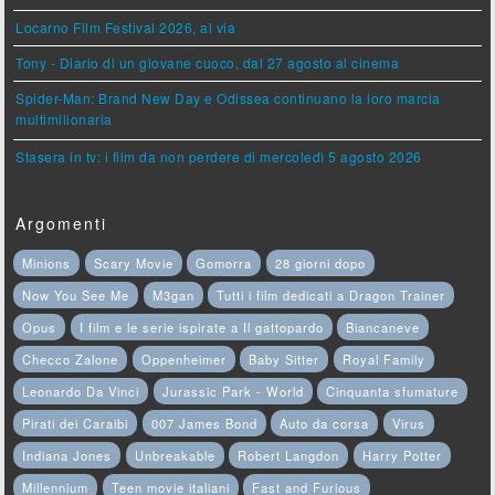
Locarno Film Festival 2026, al via
Tony - Diario di un giovane cuoco, dal 27 agosto al cinema
Spider-Man: Brand New Day e Odissea continuano la loro marcia
multimilionaria
Stasera in tv: i film da non perdere di mercoledì 5 agosto 2026
Argomenti
Minions
Scary Movie
Gomorra
28 giorni dopo
Now You See Me
M3gan
Tutti i film dedicati a Dragon Trainer
Opus
I film e le serie ispirate a Il gattopardo
Biancaneve
Checco Zalone
Oppenheimer
Baby Sitter
Royal Family
Leonardo Da Vinci
Jurassic Park - World
Cinquanta sfumature
Pirati dei Caraibi
007 James Bond
Auto da corsa
Virus
Indiana Jones
Unbreakable
Robert Langdon
Harry Potter
Millennium
Teen movie italiani
Fast and Furious