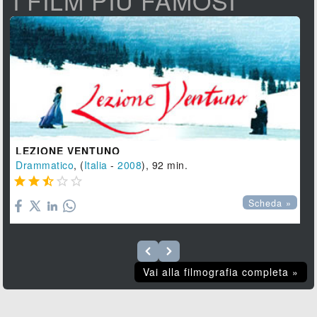
I FILM PIÙ FAMOSI
LEZIONE VENTUNO
Drammatico
, (
Italia
-
2008
), 92 min.





Scheda »
Vai alla filmografia completa »