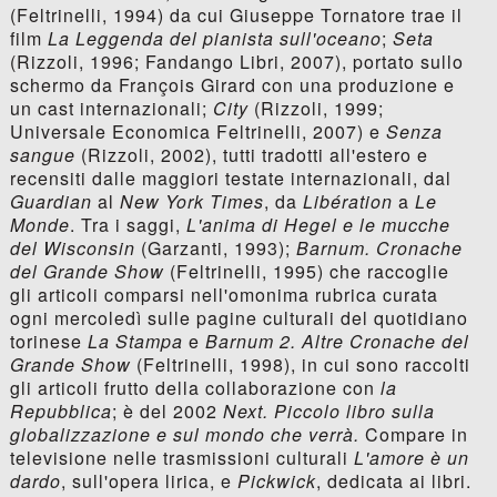
(Feltrinelli, 1994) da cui Giuseppe Tornatore trae il
film
La Leggenda del pianista sull'oceano
;
Seta
(Rizzoli, 1996; Fandango Libri, 2007), portato sullo
schermo da François Girard con una produzione e
un cast internazionali;
City
(Rizzoli, 1999;
Universale Economica Feltrinelli, 2007) e
Senza
sangue
(Rizzoli, 2002), tutti tradotti all'estero e
recensiti dalle maggiori testate internazionali, dal
Guardian
al
New York Times
, da
Libération
a
Le
Monde
. Tra i saggi,
L'anima di Hegel e le mucche
del Wisconsin
(Garzanti, 1993);
Barnum. Cronache
del Grande Show
(Feltrinelli, 1995) che raccoglie
gli articoli comparsi nell'omonima rubrica curata
ogni mercoledì sulle pagine culturali del quotidiano
torinese
La Stampa
e
Barnum 2. Altre Cronache del
Grande Show
(Feltrinelli, 1998), in cui sono raccolti
gli articoli frutto della collaborazione con
la
Repubblica
; è del 2002
Next. Piccolo libro sulla
globalizzazione e sul mondo che verrà.
Compare in
televisione nelle trasmissioni culturali
L'amore è un
dardo
, sull'opera lirica, e
Pickwick
, dedicata ai libri.