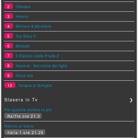
2
Odissea
3
Hokum
4
Minions & Monsters
5
Toy Story 5
6
Michael
7
Il Diavolo veste Prada 2
8
Hamnet - Nel nome del figlio
9
Gioia mia
10
Terapia di famiglia
Stasera in Tv
❯
Per qualche dollaro in più
RaiTre ore 21.3
Ritorno al futuro
Italia 1 ore 21.25