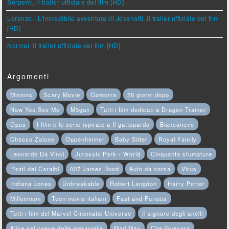
Serpenti, il trailer ufficiale del film [HD]
Lorenzo - L'incredibile avventura di Jovanotti, il trailer ufficiale del film
[HD]
Normal, il trailer ufficiale del film [HD]
Argomenti
Minions
Scary Movie
Gomorra
28 giorni dopo
Now You See Me
M3gan
Tutti i film dedicati a Dragon Trainer
Opus
I film e le serie ispirate a Il gattopardo
Biancaneve
Checco Zalone
Oppenheimer
Baby Sitter
Royal Family
Leonardo Da Vinci
Jurassic Park - World
Cinquanta sfumature
Pirati dei Caraibi
007 James Bond
Auto da corsa
Virus
Indiana Jones
Unbreakable
Robert Langdon
Harry Potter
Millennium
Teen movie italiani
Fast and Furious
Tutti i film del Marvel Cinematic Universe
Il signore degli anelli
Alice nel paese delle meraviglie
Mad Max
Che Guevara