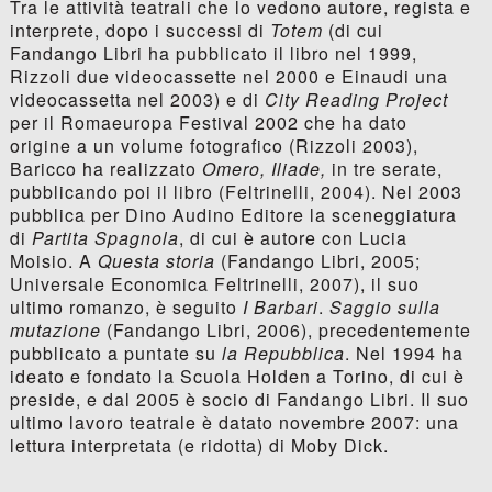
Tra le attività teatrali che lo vedono autore, regista e
interprete, dopo i successi di
Totem
(di cui
Fandango Libri ha pubblicato il libro nel 1999,
Rizzoli due videocassette nel 2000 e Einaudi una
videocassetta nel 2003) e di
City Reading Project
per il Romaeuropa Festival 2002 che ha dato
origine a un volume fotografico (Rizzoli 2003),
Baricco ha realizzato
Omero, Iliade,
in tre serate,
pubblicando poi il libro (Feltrinelli, 2004). Nel 2003
pubblica per Dino Audino Editore la sceneggiatura
di
Partita Spagnola
, di cui è autore con Lucia
Moisio. A
Questa storia
(Fandango Libri, 2005;
Universale Economica Feltrinelli, 2007), il suo
ultimo romanzo, è seguito
I Barbari
.
Saggio sulla
mutazione
(Fandango Libri, 2006), precedentemente
pubblicato a puntate su
la Repubblica
. Nel 1994 ha
ideato e fondato la Scuola Holden a Torino, di cui è
preside, e dal 2005 è socio di Fandango Libri. Il suo
ultimo lavoro teatrale è datato novembre 2007: una
lettura interpretata (e ridotta) di Moby Dick.