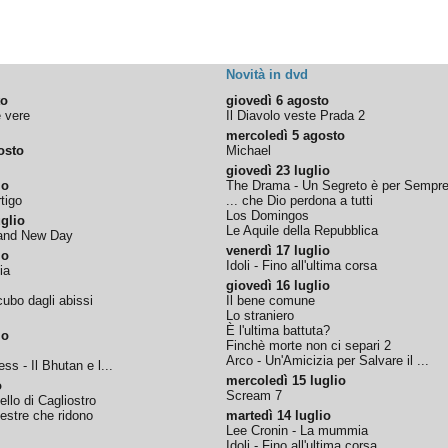
Novità in dvd
to
giovedì 6 agosto
e vere
Il Diavolo veste Prada 2
mercoledì 5 agosto
osto
Michael
giovedì 23 luglio
io
The Drama - Un Segreto è per Sempr
tigo
... che Dio perdona a tutti
Los Domingos
glio
Le Aquile della Repubblica
rand New Day
venerdì 17 luglio
io
Idoli - Fino all'ultima corsa
ia
giovedì 16 luglio
ubo dagli abissi
Il bene comune
Lo straniero
È l'ultima battuta?
io
Finchè morte non ci separi 2
Arco - Un'Amicizia per Salvare il ...
ss - Il Bhutan e l...
mercoledì 15 luglio
o
Scream 7
tello di Cagliostro
nestre che ridono
martedì 14 luglio
Lee Cronin - La mummia
Idoli - Fino all'ultima corsa