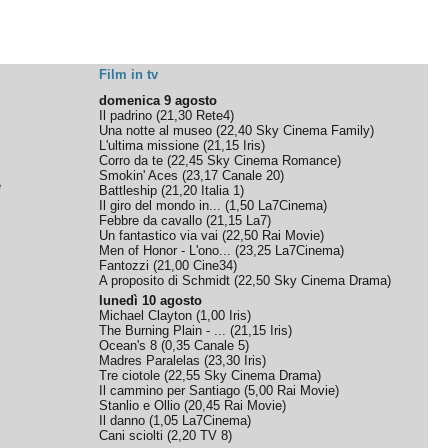
Film in tv
domenica 9 agosto
Il padrino
(
21,30
Rete4
)
Una notte al museo
(
22,40
Sky Cinema Family
)
L'ultima missione
(
21,15
Iris
)
Corro da te
(
22,45
Sky Cinema Romance
)
Smokin' Aces
(
23,17
Canale 20
)
e
Battleship
(
21,20
Italia 1
)
Il giro del mondo in...
(
1,50
La7Cinema
)
Febbre da cavallo
(
21,15
La7
)
Un fantastico via vai
(
22,50
Rai Movie
)
Men of Honor - L'ono...
(
23,25
La7Cinema
)
Fantozzi
(
21,00
Cine34
)
A proposito di Schmidt
(
22,50
Sky Cinema Drama
)
lunedì 10 agosto
Michael Clayton
(
1,00
Iris
)
The Burning Plain - ...
(
21,15
Iris
)
Ocean's 8
(
0,35
Canale 5
)
Madres Paralelas
(
23,30
Iris
)
Tre ciotole
(
22,55
Sky Cinema Drama
)
Il cammino per Santiago
(
5,00
Rai Movie
)
Stanlio e Ollio
(
20,45
Rai Movie
)
Il danno
(
1,05
La7Cinema
)
Cani sciolti
(
2,20
TV 8
)