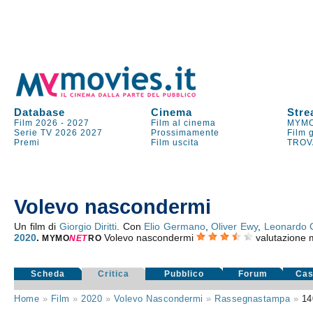
Database
Cinema
Stre
Film 2026
-
2027
Film al cinema
MYMO
Serie TV
2026
2027
Prossimamente
Film 
Premi
Film uscita
TROV
Volevo nascondermi
Un film di
Giorgio Diritti
. Con
Elio Germano
,
Oliver Ewy
,
Leonardo 
2020
.
Volevo nascondermi
valutazione 
MYMO
NE
T
RO
Scheda
Critica
Pubblico
Forum
Cas
Home
»
Film
»
2020
»
Volevo Nascondermi
»
Rassegnastampa
»
14