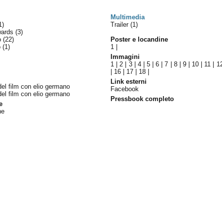
Multimedia
1)
Trailer (1)
wards
(3)
lo
(22)
Poster e locandine
o
(1)
1
|
Immagini
1
|
2
|
3
|
4
|
5
|
6
|
7
|
8
|
9
|
10
|
11
|
1
|
16
|
17
|
18
|
Link esterni
e del film con elio germano
Facebook
e del film con elio germano
Pressbook completo
e
ne