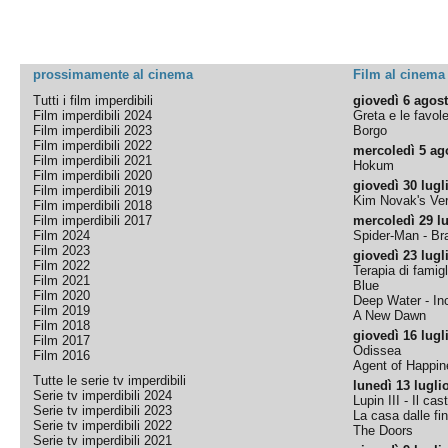
prossimamente al cinema
Film al cinema
Tutti i film imperdibili
giovedì 6 agos
Film imperdibili 2024
Greta e le favol
Film imperdibili 2023
Borgo
Film imperdibili 2022
mercoledì 5 ag
Film imperdibili 2021
Hokum
Film imperdibili 2020
giovedì 30 lugl
Film imperdibili 2019
Kim Novak's Ver
Film imperdibili 2018
Film imperdibili 2017
mercoledì 29 lu
Film 2024
Spider-Man - B
Film 2023
giovedì 23 lugl
Film 2022
Terapia di famigl
Film 2021
Blue
Film 2020
Deep Water - Inc
Film 2019
A New Dawn
Film 2018
giovedì 16 lugl
Film 2017
Odissea
Film 2016
Agent of Happine
Tutte le serie tv imperdibili
lunedì 13 lugli
Serie tv imperdibili 2024
Lupin III - Il cas
Serie tv imperdibili 2023
La casa dalle fi
Serie tv imperdibili 2022
The Doors
Serie tv imperdibili 2021