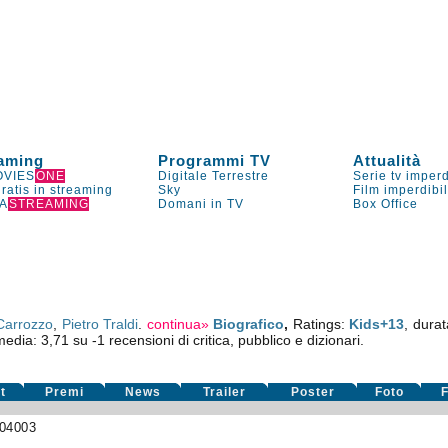
aming
Programmi TV
Attualità
VIES
ONE
Digitale Terrestre
Serie tv imperd
gratis in streaming
Sky
Film imperdibi
A
STREAMING
Domani in TV
Box Office
Carrozzo
,
Pietro Traldi
.
continua»
Biografico
,
Ratings:
Kids+13
, durat
media:
3,71
su
-1
recensioni di critica, pubblico e dizionari.
t
Premi
News
Trailer
Poster
Foto
F
04003