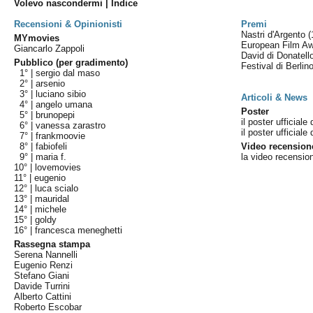
Volevo nascondermi | Indice
Recensioni & Opinionisti
Premi
Nastri d'Argento
(
MYmovies
European Film A
Giancarlo Zappoli
David di Donatel
Pubblico (per gradimento)
Festival di Berlin
1° |
sergio dal maso
2° |
arsenio
3° |
luciano sibio
Articoli & News
4° |
angelo umana
Poster
5° |
brunopepi
il poster ufficial
6° |
vanessa zarastro
il poster ufficial
7° |
frankmoovie
8° |
fabiofeli
Video recension
9° |
maria f.
la video recensio
10° |
lovemovies
11° |
eugenio
12° |
luca scialo
13° |
mauridal
14° |
michele
15° |
goldy
16° |
francesca meneghetti
Rassegna stampa
Serena Nannelli
Eugenio Renzi
Stefano Giani
Davide Turrini
Alberto Cattini
Roberto Escobar