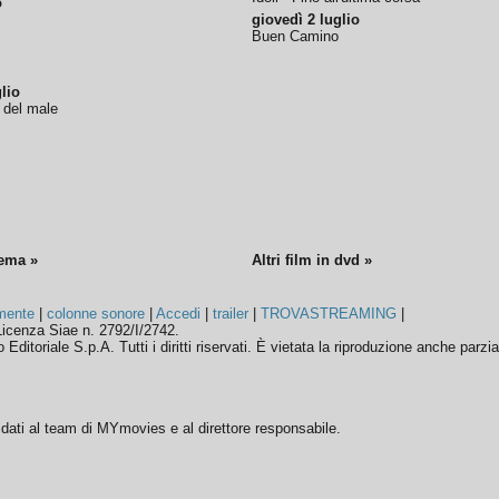
o
giovedì 2 luglio
Buen Camino
lio
o del male
nema »
Altri film in dvd »
mente
|
colonne sonore
|
Accedi
|
trailer
|
TROVASTREAMING
|
icenza Siae n. 2792/I/2742.
ditoriale S.p.A. Tutti i diritti riservati. È vietata la riproduzione anche parzia
ffidati al team di MYmovies e al direttore responsabile.