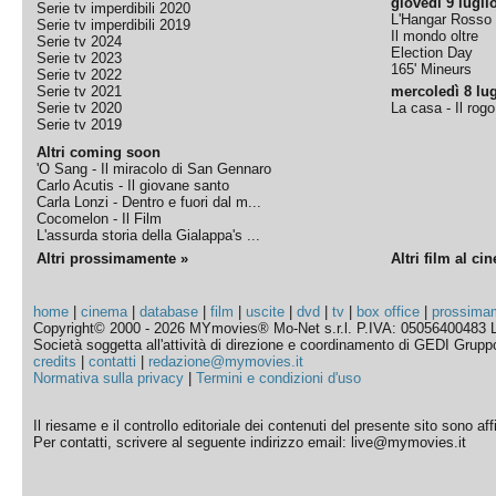
giovedì 9 lugli
Serie tv imperdibili 2020
L'Hangar Rosso
Serie tv imperdibili 2019
Il mondo oltre
Serie tv 2024
Election Day
Serie tv 2023
165' Mineurs
Serie tv 2022
Serie tv 2021
mercoledì 8 lug
Serie tv 2020
La casa - Il rog
Serie tv 2019
Altri coming soon
'O Sang - Il miracolo di San Gennaro
Carlo Acutis - Il giovane santo
Carla Lonzi - Dentro e fuori dal m...
Cocomelon - Il Film
L'assurda storia della Gialappa's ...
Altri prossimamente »
Altri film al ci
home
|
cinema
|
database
|
film
|
uscite
|
dvd
|
tv
|
box office
|
prossima
Copyright© 2000 - 2026 MYmovies® Mo-Net s.r.l. P.IVA: 05056400483 L
Società soggetta all'attività di direzione e coordinamento di GEDI Gruppo E
credits
|
contatti
|
redazione@mymovies.it
Normativa sulla privacy
|
Termini e condizioni d'uso
Il riesame e il controllo editoriale dei contenuti del presente sito sono a
Per contatti, scrivere al seguente indirizzo email: live@mymovies.it