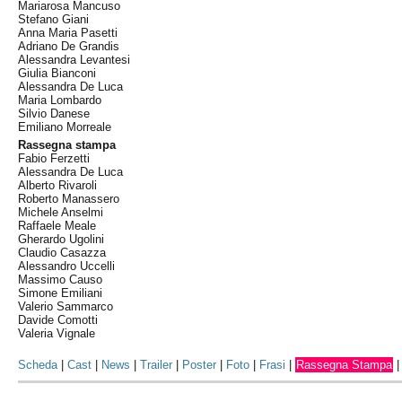
Mariarosa Mancuso
Stefano Giani
Anna Maria Pasetti
Adriano De Grandis
Alessandra Levantesi
Giulia Bianconi
Alessandra De Luca
Maria Lombardo
Silvio Danese
Emiliano Morreale
Rassegna stampa
Fabio Ferzetti
Alessandra De Luca
Alberto Rivaroli
Roberto Manassero
Michele Anselmi
Raffaele Meale
Gherardo Ugolini
Claudio Casazza
Alessandro Uccelli
Massimo Causo
Simone Emiliani
Valerio Sammarco
Davide Comotti
Valeria Vignale
Scheda
|
Cast
|
News
|
Trailer
|
Poster
|
Foto
|
Frasi
|
Rassegna Stampa