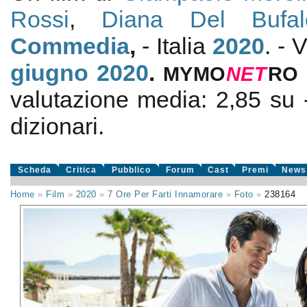
Rossi
,
Diana Del Bufal
Commedia
,
- Italia
2020
. - 
giugno 2020
.
MYMO
NE
T
RO
valutazione media:
2,85
su
dizionari.
Scheda
Critica
Pubblico
Forum
Cast
Premi
News
Home
»
Film
»
2020
»
7 Ore Per Farti Innamorare
»
Foto
»
238164