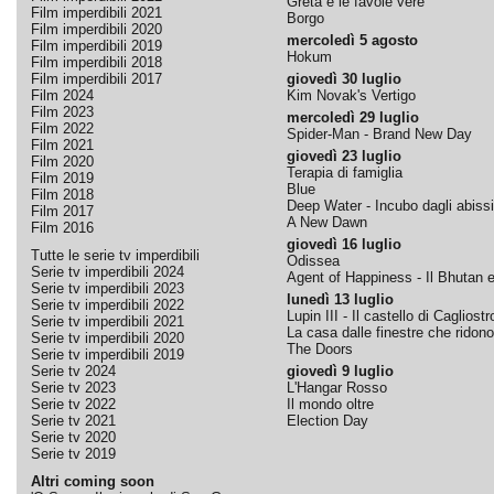
Greta e le favole vere
Film imperdibili 2021
Borgo
Film imperdibili 2020
mercoledì 5 agosto
Film imperdibili 2019
Hokum
Film imperdibili 2018
Film imperdibili 2017
giovedì 30 luglio
Film 2024
Kim Novak's Vertigo
Film 2023
mercoledì 29 luglio
Film 2022
Spider-Man - Brand New Day
Film 2021
giovedì 23 luglio
Film 2020
Terapia di famiglia
Film 2019
Blue
Film 2018
Deep Water - Incubo dagli abissi
Film 2017
A New Dawn
Film 2016
giovedì 16 luglio
Tutte le serie tv imperdibili
Odissea
Serie tv imperdibili 2024
Agent of Happiness - Il Bhutan e 
Serie tv imperdibili 2023
lunedì 13 luglio
Serie tv imperdibili 2022
Lupin III - Il castello di Cagliostr
Serie tv imperdibili 2021
La casa dalle finestre che ridono
Serie tv imperdibili 2020
The Doors
Serie tv imperdibili 2019
Serie tv 2024
giovedì 9 luglio
Serie tv 2023
L'Hangar Rosso
Serie tv 2022
Il mondo oltre
Serie tv 2021
Election Day
Serie tv 2020
Serie tv 2019
Altri coming soon