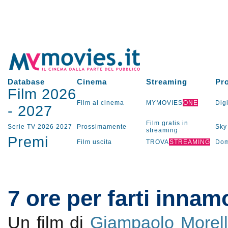
Database
Cinema
Streaming
Pr
Film 2026
Film al cinema
MYMOVIES
ONE
Digi
-
2027
Film gratis in
Serie TV
2026
2027
Prossimamente
Sky
streaming
Premi
Film uscita
TROVA
STREAMING
Dom
7 ore per farti innam
Un film di
Giampaolo Morell