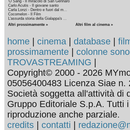
'O Sang - Il miracolo di San Gennaro
Carlo Acutis - Il giovane santo
Carla Lonzi - Dentro e fuori dal m...
Cocomelon - Il Film
L'assurda storia della Gialappa's ...
Altri prossimamente »
Altri film al cinema »
home
|
cinema
|
database
|
fil
prossimamente
|
colonne sono
TROVASTREAMING
|
Copyright© 2000 - 2026 MYmov
05056400483 Licenza Siae n. 
Società soggetta all'attività d
Gruppo Editoriale S.p.A. Tutti i d
riproduzione anche parziale.
credits
|
contatti
|
redazione@m