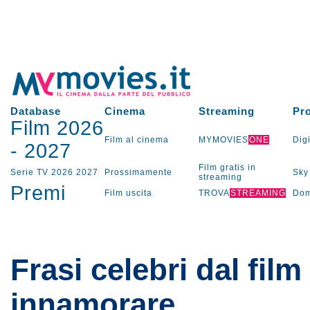
Database
Cinema
Streaming
Pr
Film 2026
Film al cinema
MYMOVIES
ONE
Digi
-
2027
Film gratis in
Serie TV
2026
2027
Prossimamente
Sky
streaming
Premi
Film uscita
TROVA
STREAMING
Dom
Frasi celebri dal film 
innamorare