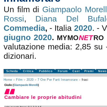
Un film di
Giampaolo Morell
Rossi
,
Diana Del Bufal
Commedia
,
- Italia
2020
. - 
giugno 2020
.
MYMO
NE
T
RO
valutazione media:
2,85
su
dizionari.
Scheda
Critica
Pubblico
Forum
Cast
Premi
News
Home
»
Film
»
2020
»
7 Ore Per Farti Innamorare
»
frasi
Giulio (
Giampaolo Morelli
)
Cambiare le proprie abitudini