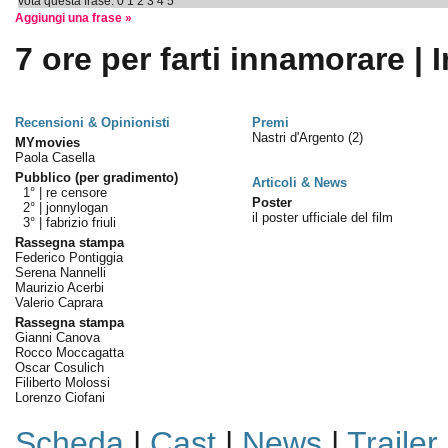
vota questa frase:
0
1
2
3
4
5
Aggiungi una frase »
7 ore per farti innamorare | 
Recensioni & Opinionisti
Premi
Nastri d'Argento
(2)
MYmovies
Paola Casella
Pubblico (per gradimento)
Articoli & News
1° |
re censore
Poster
2° |
jonnylogan
il poster ufficiale del film
3° |
fabrizio friuli
Rassegna stampa
Federico Pontiggia
Serena Nannelli
Maurizio Acerbi
Valerio Caprara
Rassegna stampa
Gianni Canova
Rocco Moccagatta
Oscar Cosulich
Filiberto Molossi
Lorenzo Ciofani
Scheda
|
Cast
|
News
|
Trailer