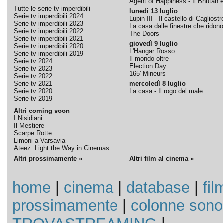
Agent of Happiness - Il Bhutan e 
Tutte le serie tv imperdibili
lunedì 13 luglio
Serie tv imperdibili 2024
Lupin III - Il castello di Cagliostr
Serie tv imperdibili 2023
La casa dalle finestre che ridono
Serie tv imperdibili 2022
The Doors
Serie tv imperdibili 2021
giovedì 9 luglio
Serie tv imperdibili 2020
L'Hangar Rosso
Serie tv imperdibili 2019
Il mondo oltre
Serie tv 2024
Election Day
Serie tv 2023
165' Mineurs
Serie tv 2022
Serie tv 2021
mercoledì 8 luglio
Serie tv 2020
La casa - Il rogo del male
Serie tv 2019
Altri coming soon
I Nisidiani
Il Mestiere
Scarpe Rotte
Limoni a Varsavia
Ateez: Light the Way in Cinemas
Altri prossimamente »
Altri film al cinema »
home
|
cinema
|
database
|
fil
prossimamente
|
colonne sono