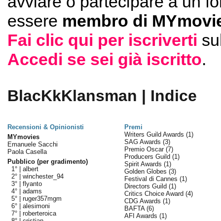
avviare o partecipare a un f
essere
membro di MYmovie
Fai clic qui per iscriverti
su
Accedi se sei già iscritto
.
BlacKkKlansman | Indice
Recensioni & Opinionisti
Premi
Writers Guild Awards
(1)
MYmovies
SAG Awards
(3)
Emanuele Sacchi
Premio Oscar
(7)
Paola Casella
Producers Guild
(1)
Pubblico (per gradimento)
Spirit Awards
(1)
1° |
albert
Golden Globes
(3)
2° |
winchester_94
Festival di Cannes
(1)
3° |
flyanto
Directors Guild
(1)
4° |
adams
Critics Choice Award
(4)
5° |
ruger357mgm
CDG Awards
(1)
6° |
alesimoni
BAFTA
(6)
7° |
roberteroica
AFI Awards
(1)
8° |
cristian