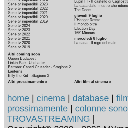
Lupin III - Il castello di Cagliostr
Serie tv imperdibili 2023
La casa dalle finestre che ridono
Serie tv imperdibili 2022
The Doors
Serie tv imperdibili 2021
giovedì 9 luglio
Serie tv imperdibili 2020
L'Hangar Rosso
Serie tv imperdibili 2019
Il mondo oltre
Serie tv 2024
Election Day
Serie tv 2023
165' Mineurs
Serie tv 2022
Serie tv 2021
mercoledì 8 luglio
Serie tv 2020
La casa - Il rogo del male
Serie tv 2019
Altri coming soon
Queen Budapest
Linkin Park: Unshatter
Batman: Caped Crusader - Stagione 2
Lanterns
Billy the Kid - Stagione 3
Altri prossimamente »
Altri film al cinema »
home
|
cinema
|
database
|
fil
prossimamente
|
colonne sono
TROVASTREAMING
|