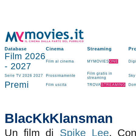
Database
Cinema
Streaming
Pr
Film 2026
Film al cinema
MYMOVIES
ONE
Digi
-
2027
Film gratis in
Serie TV
2026
2027
Prossimamente
Sky
streaming
Premi
Film uscita
TROVA
STREAMING
Dom
BlacKkKlansman
Un film di
Spike Lee
. Co