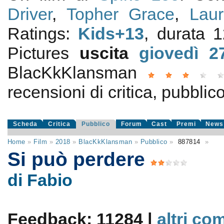
Driver
,
Topher Grace
,
Laur
Ratings:
Kids+13
, durata 
Pictures
uscita
giovedì 2
BlacKkKlansman
recensioni di critica, pubblico
Scheda
Critica
Pubblico
Forum
Cast
Premi
News
Home
»
Film
»
2018
»
BlacKkKlansman
»
Pubblico
»
887814
»
Si può perdere
di Fabio
Feedback: 11284 |
altri co