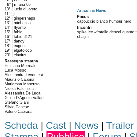
9° |
rmarci 05
10° |
lucio di loreto
Articoli & News
11° |
jl
Focus
12° |
gingersnaps
cappuccio bianco humour nero
13° |
michelino
14° |
flyanto
Incontri
15° |
fabio
spike lee «fratello denzel quanto t
16° |
fabio 3121
sbagli»
17° |
dandy
18° |
eugen
19° |
elgatoloco
20° |
clavius
Rassegna stampa
Emiliano Morreale
Luca Mosso
Alessandra Levantesi
Maurizio Cabona
Mariarosa Mancuso
Nicola Falcinella
Alessandra De Luca
Giulia D'Agnolo Vallan
Stefano Giani
Silvio Danese
Valerio Caprara
Scheda
|
Cast
|
News
|
Trailer
Stampa
|
Pubblico
|
Forum
|
S