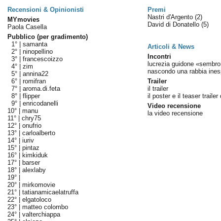
Recensioni & Opinionisti
Premi
Nastri d'Argento
(2)
MYmovies
David di Donatello
(5)
Paola Casella
Pubblico (per gradimento)
1° |
samanta
Articoli & News
2° |
ninopellino
Incontri
3° |
francescoizzo
lucrezia guidone «sembro
4° |
zim
nascondo una rabbia ines
5° |
annina22
6° |
romifran
Trailer
7° |
aroma.di.feta
il trailer
8° |
flipper
il poster e il teaser trailer 
9° |
enricodanelli
Video recensione
10° |
manu
la video recensione
11° |
chry75
12° |
onufrio
13° |
carloalberto
14° |
iuriv
15° |
pintaz
16° |
kimkiduk
17° |
barser
18° |
alexlaby
19° |
20° |
mirkomovie
21° |
tatianamicaelatruffa
22° |
elgatoloco
23° |
matteo colombo
24° |
valterchiappa