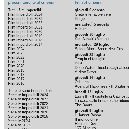
prossimamente al cinema
Film al cinema
Tutti i film imperdibili
giovedì 6 agosto
Film imperdibili 2024
Greta e le favole vere
Film imperdibili 2023
Borgo
Film imperdibili 2022
mercoledì 5 agosto
Film imperdibili 2021
Hokum
Film imperdibili 2020
giovedì 30 luglio
Film imperdibili 2019
Kim Novak's Vertigo
Film imperdibili 2018
Film imperdibili 2017
mercoledì 29 luglio
Film 2024
Spider-Man - Brand New Day
Film 2023
giovedì 23 luglio
Film 2022
Terapia di famiglia
Film 2021
Blue
Film 2020
Deep Water - Incubo dagli abissi
Film 2019
A New Dawn
Film 2018
giovedì 16 luglio
Film 2017
Odissea
Film 2016
Agent of Happiness - Il Bhutan e 
Tutte le serie tv imperdibili
lunedì 13 luglio
Serie tv imperdibili 2024
Lupin III - Il castello di Cagliostr
Serie tv imperdibili 2023
La casa dalle finestre che ridono
Serie tv imperdibili 2022
The Doors
Serie tv imperdibili 2021
giovedì 9 luglio
Serie tv imperdibili 2020
L'Hangar Rosso
Serie tv imperdibili 2019
Il mondo oltre
Serie tv 2024
Election Day
Serie tv 2023
165' Mineurs