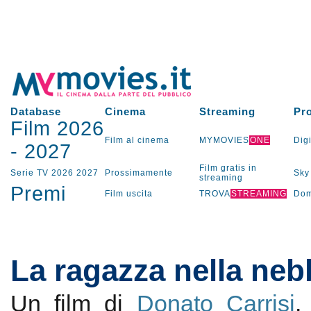
Database
Cinema
Streaming
Pr
Film 2026
Film al cinema
MYMOVIES
ONE
Digi
-
2027
Film gratis in
Serie TV
2026
2027
Prossimamente
Sky
streaming
Premi
Film uscita
TROVA
STREAMING
Dom
La ragazza nella neb
Un film di
Donato Carrisi
.