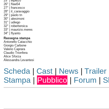
25° |
elpiezo
26° |
flaw54
27° |
francesco
28° |
il_caravaggio
29° |
paolo tn
30° |
alesimoni
31° |
udiego
32° |
roberteroica
33° |
maurizio.meres
34° |
flyanto
Rassegna stampa
Antonello Catacchio
Giorgio Carbone
Valerio Caprara
Claudio Trionfera
Alice Sforza
Alessandra Levantesi
Scheda
|
Cast
|
News
|
Trailer
Stampa
|
Pubblico
|
Forum
|
S