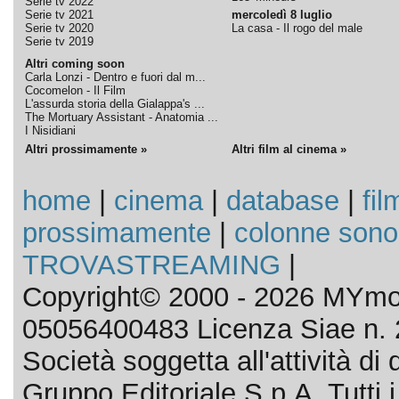
Serie tv 2022
Serie tv 2021
mercoledì 8 luglio
Serie tv 2020
La casa - Il rogo del male
Serie tv 2019
Altri coming soon
Carla Lonzi - Dentro e fuori dal m...
Cocomelon - Il Film
L'assurda storia della Gialappa's ...
The Mortuary Assistant - Anatomia ...
I Nisidiani
Altri prossimamente »
Altri film al cinema »
home
|
cinema
|
database
|
fil
prossimamente
|
colonne sono
TROVASTREAMING
|
Copyright© 2000 - 2026 MYmov
05056400483 Licenza Siae n. 
Società soggetta all'attività d
Gruppo Editoriale S.p.A. Tutti i d