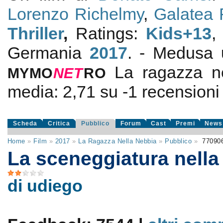
Lorenzo Richelmy
,
Galatea 
Thriller
,
Ratings:
Kids+13
,
Germania
2017
. - Medusa
La ragazza n
MYMO
NE
T
RO
media:
2,71
su
-1
recensioni d
Scheda
Critica
Pubblico
Forum
Cast
Premi
News
Home
»
Film
»
2017
»
La Ragazza Nella Nebbia
»
Pubblico
»
77090
La sceneggiatura nella
di udiego