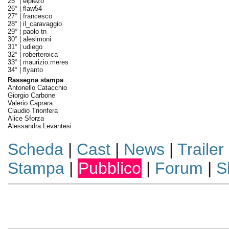
25° |
elpiezo
26° |
flaw54
27° |
francesco
28° |
il_caravaggio
29° |
paolo tn
30° |
alesimoni
31° |
udiego
32° |
roberteroica
33° |
maurizio.meres
34° |
flyanto
Rassegna stampa
Antonello Catacchio
Giorgio Carbone
Valerio Caprara
Claudio Trionfera
Alice Sforza
Alessandra Levantesi
Scheda
|
Cast
|
News
|
Trailer
Stampa
|
Pubblico
|
Forum
|
S