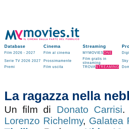
Database
Cinema
Streaming
Pr
Film 2026
-
2027
Film al cinema
MYMOVIES
ONE
Digi
Film gratis in
Serie TV
2026
2027
Prossimamente
Sky
streaming
Premi
Film uscita
TROVA
STREAMING
Dom
La ragazza nella neb
Un film di
Donato Carrisi
.
Lorenzo Richelmy
,
Galatea 