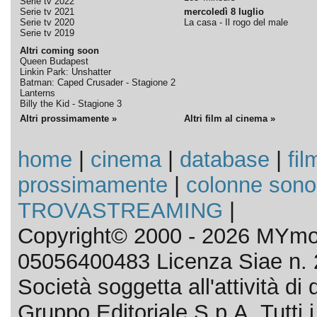
Serie tv 2022
Serie tv 2021
mercoledì 8 luglio
Serie tv 2020
La casa - Il rogo del male
Serie tv 2019
Altri coming soon
Queen Budapest
Linkin Park: Unshatter
Batman: Caped Crusader - Stagione 2
Lanterns
Billy the Kid - Stagione 3
Altri prossimamente »
Altri film al cinema »
home
|
cinema
|
database
|
fil
prossimamente
|
colonne sono
TROVASTREAMING
|
Copyright© 2000 - 2026 MYmov
05056400483 Licenza Siae n. 
Società soggetta all'attività d
Gruppo Editoriale S.p.A. Tutti i d