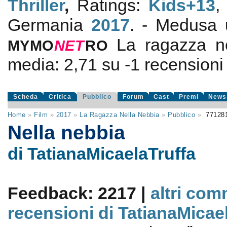
Thriller
,
Ratings:
Kids+13
,
Germania
2017
. - Medusa
La ragazza n
MYMO
NE
T
RO
media:
2,71
su
-1
recensioni d
Scheda
Critica
Pubblico
Forum
Cast
Premi
News
Home
»
Film
»
2017
»
La Ragazza Nella Nebbia
»
Pubblico
»
77128
Nella nebbia
di TatianaMicaelaTruffa
Feedback: 2217 |
altri com
recensioni di TatianaMicae