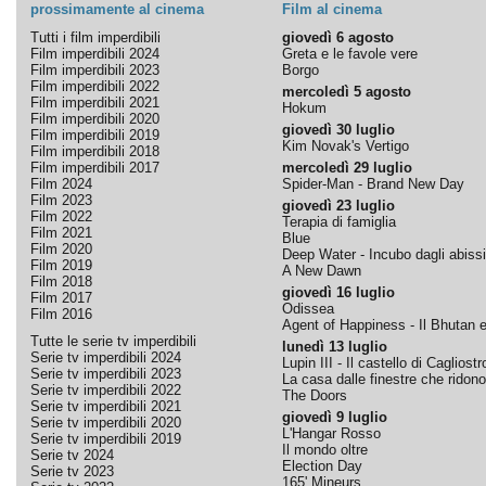
prossimamente al cinema
Film al cinema
Tutti i film imperdibili
giovedì 6 agosto
Film imperdibili 2024
Greta e le favole vere
Film imperdibili 2023
Borgo
Film imperdibili 2022
mercoledì 5 agosto
Film imperdibili 2021
Hokum
Film imperdibili 2020
giovedì 30 luglio
Film imperdibili 2019
Kim Novak's Vertigo
Film imperdibili 2018
Film imperdibili 2017
mercoledì 29 luglio
Film 2024
Spider-Man - Brand New Day
Film 2023
giovedì 23 luglio
Film 2022
Terapia di famiglia
Film 2021
Blue
Film 2020
Deep Water - Incubo dagli abissi
Film 2019
A New Dawn
Film 2018
giovedì 16 luglio
Film 2017
Odissea
Film 2016
Agent of Happiness - Il Bhutan e 
Tutte le serie tv imperdibili
lunedì 13 luglio
Serie tv imperdibili 2024
Lupin III - Il castello di Cagliostr
Serie tv imperdibili 2023
La casa dalle finestre che ridono
Serie tv imperdibili 2022
The Doors
Serie tv imperdibili 2021
giovedì 9 luglio
Serie tv imperdibili 2020
L'Hangar Rosso
Serie tv imperdibili 2019
Il mondo oltre
Serie tv 2024
Election Day
Serie tv 2023
165' Mineurs