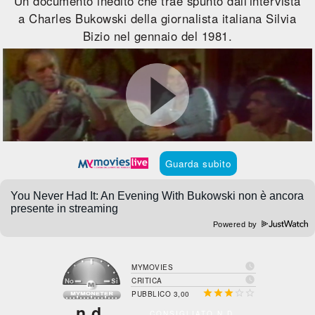
Un documento inedito che trae spunto dall'intervista
a Charles Bukowski della giornalista italiana Silvia
Bizio nel gennaio del 1981.
Guarda subito
Powered by

MYMOVIES

CRITICA





PUBBLICO 3,00
n.d.
CONSIGLIATO N.D.