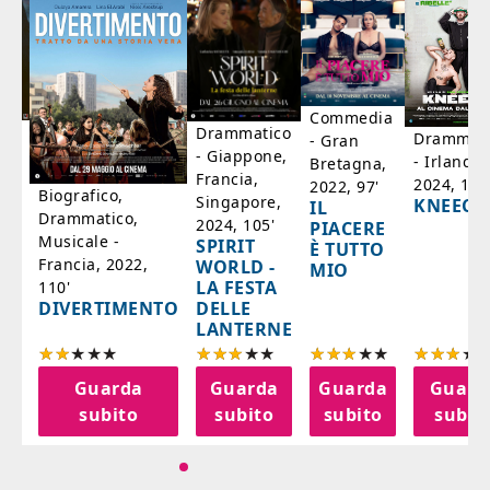
Commedia
ico
Drammatico
Drammati
- Gran
- Giappone,
- Irlanda,
Bretagna,
'
Francia,
2024, 105
2022, 97'
Biografico,
Singapore,
KNEECA
IL
Drammatico,
2024, 105'
PIACERE
Musicale -
SPIRIT
È TUTTO
Francia, 2022,
WORLD -
MIO
LA FESTA
110'
DELLE
DIVERTIMENTO
LANTERNE
a
Guarda
Guarda
Guarda
Guard
o
subito
subito
subito
subit