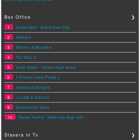
Box Office
❯
1
Spider-Man - Brand New Day
2
Odissea
3
Minions & Monsters
4
Toy Story 5
5
Deep Water - Incubo dagli abissi
6
Il Diavolo veste Prada 2
7
Terapia di famiglia
8
Le città di pianura
9
Sentimental Value
10
Rental Family - Nelle vite degli altri
Stasera in Tv
❯