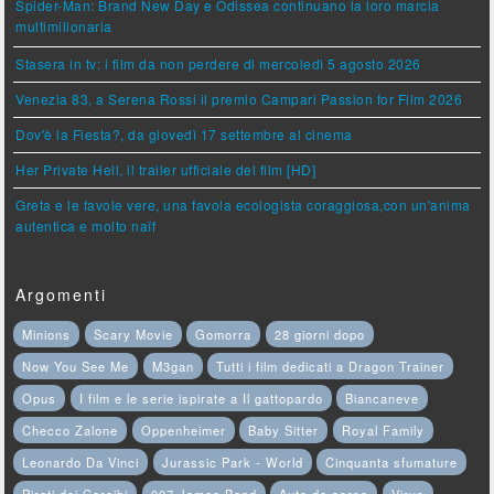
Spider-Man: Brand New Day e Odissea continuano la loro marcia
multimilionaria
Stasera in tv: i film da non perdere di mercoledì 5 agosto 2026
Venezia 83, a Serena Rossi il premio Campari Passion for Film 2026
Dov'è la Fiesta?, da giovedì 17 settembre al cinema
Her Private Hell, il trailer ufficiale del film [HD]
Greta e le favole vere, una favola ecologista coraggiosa,con un'anima
autentica e molto naïf
Argomenti
Minions
Scary Movie
Gomorra
28 giorni dopo
Now You See Me
M3gan
Tutti i film dedicati a Dragon Trainer
Opus
I film e le serie ispirate a Il gattopardo
Biancaneve
Checco Zalone
Oppenheimer
Baby Sitter
Royal Family
Leonardo Da Vinci
Jurassic Park - World
Cinquanta sfumature