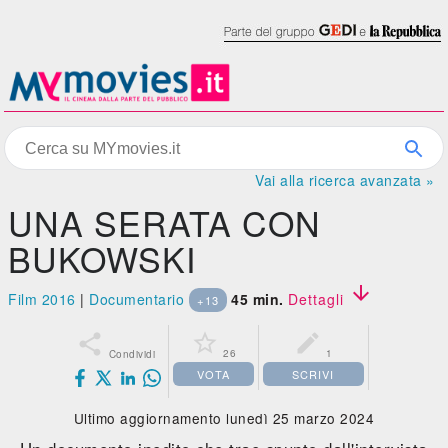
Vai alla ricerca avanzata »
UNA SERATA CON
BUKOWSKI

Film 2016
|
Documentario
45 min.
Dettagli
+13



26
1
Condividi
VOTA
SCRIVI
Ultimo aggiornamento lunedì 25 marzo 2024