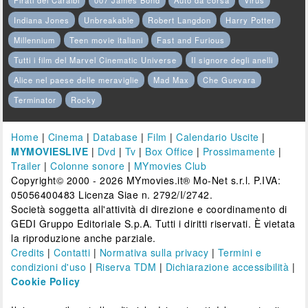
Pirati dei Caraibi
007 James Bond
Auto da corsa
Virus
Indiana Jones
Unbreakable
Robert Langdon
Harry Potter
Millennium
Teen movie italiani
Fast and Furious
Tutti i film del Marvel Cinematic Universe
Il signore degli anelli
Alice nel paese delle meraviglie
Mad Max
Che Guevara
Terminator
Rocky
Home
|
Cinema
|
Database
|
Film
|
Calendario Uscite
|
MYMOVIESLIVE
|
Dvd
|
Tv
|
Box Office
|
Prossimamente
|
Trailer
|
Colonne sonore
|
MYmovies Club
Copyright© 2000 - 2026 MYmovies.it® Mo-Net s.r.l. P.IVA:
05056400483 Licenza Siae n. 2792/I/2742.
Società soggetta all'attività di direzione e coordinamento di
GEDI Gruppo Editoriale S.p.A. Tutti i diritti riservati. È vietata
la riproduzione anche parziale.
Credits
|
Contatti
|
Normativa sulla privacy
|
Termini e
condizioni d'uso
|
Riserva TDM
|
Dichiarazione accessibilità
|
Cookie Policy