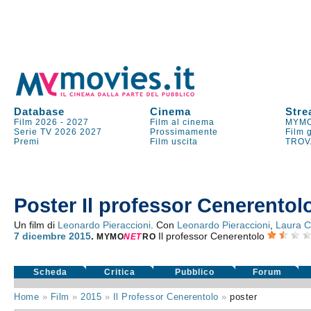
Database
Cinema
Stre
Film 2026
-
2027
Film al cinema
MYMO
Serie TV
2026
2027
Prossimamente
Film 
Premi
Film uscita
TROV
Poster Il professor Cenerentol
Un film di
Leonardo Pieraccioni
. Con
Leonardo Pieraccioni
,
Laura Ch
7
dicembre 2015
.
Il professor Cenerentolo
MYMO
NE
T
RO
Scheda
Critica
Pubblico
Forum
Home
»
Film
»
2015
»
Il Professor Cenerentolo
»
poster