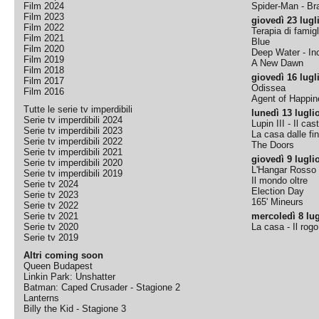
Film 2024
Spider-Man - B
Film 2023
giovedì 23 lugl
Film 2022
Terapia di famigl
Film 2021
Blue
Film 2020
Deep Water - Inc
Film 2019
A New Dawn
Film 2018
giovedì 16 lugl
Film 2017
Odissea
Film 2016
Agent of Happine
Tutte le serie tv imperdibili
lunedì 13 lugli
Serie tv imperdibili 2024
Lupin III - Il cas
Serie tv imperdibili 2023
La casa dalle fi
Serie tv imperdibili 2022
The Doors
Serie tv imperdibili 2021
giovedì 9 lugli
Serie tv imperdibili 2020
L'Hangar Rosso
Serie tv imperdibili 2019
Il mondo oltre
Serie tv 2024
Election Day
Serie tv 2023
165' Mineurs
Serie tv 2022
Serie tv 2021
mercoledì 8 lug
Serie tv 2020
La casa - Il rog
Serie tv 2019
Altri coming soon
Queen Budapest
Linkin Park: Unshatter
Batman: Caped Crusader - Stagione 2
Lanterns
Billy the Kid - Stagione 3