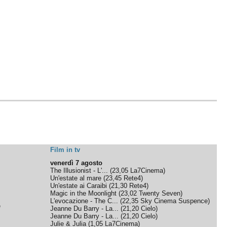
Film in tv
venerdì 7 agosto
The Illusionist - L'...
(
23,05
La7Cinema
)
Un'estate al mare
(
23,45
Rete4
)
Un'estate ai Caraibi
(
21,30
Rete4
)
Magic in the Moonlight
(
23,02
Twenty Seven
)
L'evocazione - The C...
(
22,35
Sky Cinema Suspence
)
e
Jeanne Du Barry - La...
(
21,20
Cielo
)
Jeanne Du Barry - La...
(
21,20
Cielo
)
Julie & Julia
(
1,05
La7Cinema
)