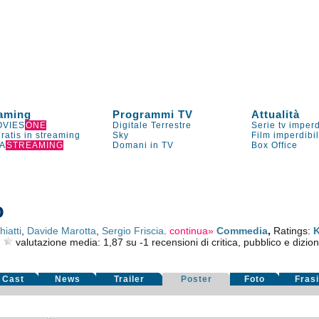
aming
Programmi TV
Attualità
VIES
ONE
Digitale Terrestre
Serie tv imperd
gratis in streaming
Sky
Film imperdibi
A
STREAMING
Domani in TV
Box Office
o
iatti
,
Davide Marotta
,
Sergio Friscia
.
continua»
Commedia
,
Ratings:
valutazione media:
1,87
su
-1
recensioni di critica, pubblico e dizion
Cast
News
Trailer
Poster
Foto
Fras