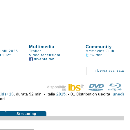
Multimedia
Community
ibili 2025
Trailer
MYmovies Club
li 2025
Video recensioni
twitter
diventa fan
ricerca avanzata
Kids+13
, durata 92 min. - Italia
2015
. - 01 Distribution
uscita
lunedì
ari.
i
Streaming