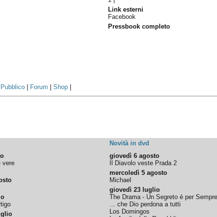
Link esterni
Facebook
Pressbook completo
|
Pubblico
|
Forum
|
Shop
|
Novità in dvd
to
giovedì 6 agosto
e vere
Il Diavolo veste Prada 2
mercoledì 5 agosto
osto
Michael
giovedì 23 luglio
io
The Drama - Un Segreto è per Sempr
tigo
... che Dio perdona a tutti
Los Domingos
glio