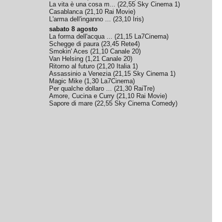
La vita è una cosa m...
(
22,55
Sky Cinema 1
)
Casablanca
(
21,10
Rai Movie
)
L'arma dell'inganno ...
(
23,10
Iris
)
sabato 8 agosto
La forma dell'acqua ...
(
21,15
La7Cinema
)
Schegge di paura
(
23,45
Rete4
)
Smokin' Aces
(
21,10
Canale 20
)
Van Helsing
(
1,21
Canale 20
)
Ritorno al futuro
(
21,20
Italia 1
)
Assassinio a Venezia
(
21,15
Sky Cinema 1
)
Magic Mike
(
1,30
La7Cinema
)
Per qualche dollaro ...
(
21,30
RaiTre
)
Amore, Cucina e Curry
(
21,10
Rai Movie
)
Sapore di mare
(
22,55
Sky Cinema Comedy
)