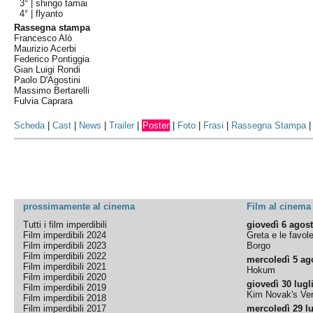
3° |
shingo tamai
4° |
flyanto
Rassegna stampa
Francesco Alò
Maurizio Acerbi
Federico Pontiggia
Gian Luigi Rondi
Paolo D'Agostini
Massimo Bertarelli
Fulvia Caprara
Scheda
|
Cast
|
News
|
Trailer
|
Poster
|
Foto
|
Frasi
|
Rassegna Stampa
prossimamente al cinema
Film al cinema
Tutti i film imperdibili
giovedì 6 agos
Film imperdibili 2024
Greta e le favol
Film imperdibili 2023
Borgo
Film imperdibili 2022
mercoledì 5 ag
Film imperdibili 2021
Hokum
Film imperdibili 2020
giovedì 30 lugl
Film imperdibili 2019
Kim Novak's Ver
Film imperdibili 2018
Film imperdibili 2017
mercoledì 29 lu