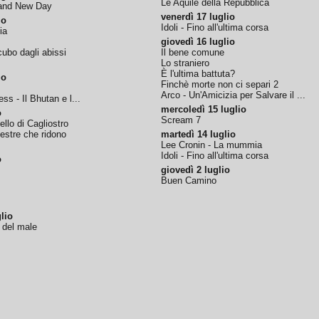
Le Aquile della Repubblica
rand New Day
venerdì 17 luglio
io
Idoli - Fino all'ultima corsa
ia
giovedì 16 luglio
ubo dagli abissi
Il bene comune
Lo straniero
È l'ultima battuta?
io
Finchè morte non ci separi 2
Arco - Un'Amicizia per Salvare il ...
ss - Il Bhutan e l...
mercoledì 15 luglio
o
Scream 7
tello di Cagliostro
nestre che ridono
martedì 14 luglio
Lee Cronin - La mummia
Idoli - Fino all'ultima corsa
o
giovedì 2 luglio
Buen Camino
lio
o del male