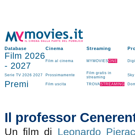
Database
Cinema
Streaming
Pr
Film 2026
Film al cinema
MYMOVIES
ONE
Digi
-
2027
Film gratis in
Serie TV
2026
2027
Prossimamente
Sky
streaming
Premi
Film uscita
TROVA
STREAMING
Dom
Il professor Ceneren
Un film di
Leonardo Pierac