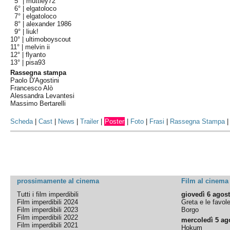
5° |
muttley72
6° |
elgatoloco
7° |
elgatoloco
8° |
alexander 1986
9° |
liuk!
10° |
ultimoboyscout
11° |
melvin ii
12° |
flyanto
13° |
pisa93
Rassegna stampa
Paolo D'Agostini
Francesco Alò
Alessandra Levantesi
Massimo Bertarelli
Scheda
|
Cast
|
News
|
Trailer
|
Poster
|
Foto
|
Frasi
|
Rassegna Stampa
prossimamente al cinema
Film al cinema
Tutti i film imperdibili
giovedì 6 agos
Film imperdibili 2024
Greta e le favol
Film imperdibili 2023
Borgo
Film imperdibili 2022
mercoledì 5 ag
Film imperdibili 2021
Hokum