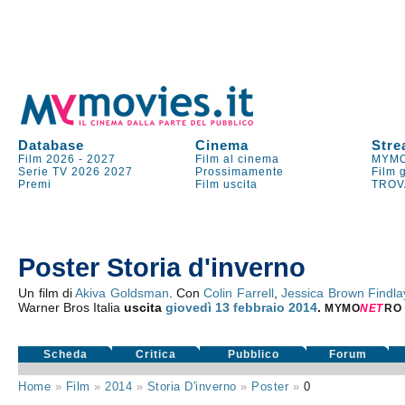
Database
Cinema
Stre
Film 2026
-
2027
Film al cinema
MYMO
Serie TV
2026
2027
Prossimamente
Film 
Premi
Film uscita
TROV
Poster Storia d'inverno
Un film di
Akiva Goldsman
. Con
Colin Farrell
,
Jessica Brown Findla
Warner Bros Italia
uscita
giovedì 13
febbraio 2014
.
MYMO
NE
T
RO
Scheda
Critica
Pubblico
Forum
Home
»
Film
»
2014
»
Storia D'inverno
»
Poster
»
0