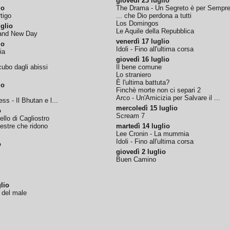
giovedì 23 luglio
io
The Drama - Un Segreto è per Sempr
tigo
... che Dio perdona a tutti
Los Domingos
glio
Le Aquile della Repubblica
rand New Day
venerdì 17 luglio
io
Idoli - Fino all'ultima corsa
ia
giovedì 16 luglio
ubo dagli abissi
Il bene comune
Lo straniero
È l'ultima battuta?
io
Finchè morte non ci separi 2
Arco - Un'Amicizia per Salvare il ...
ss - Il Bhutan e l...
mercoledì 15 luglio
o
Scream 7
tello di Cagliostro
nestre che ridono
martedì 14 luglio
Lee Cronin - La mummia
Idoli - Fino all'ultima corsa
o
giovedì 2 luglio
Buen Camino
lio
o del male