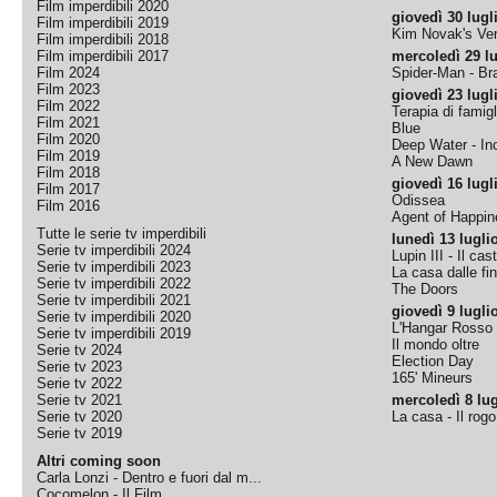
Film imperdibili 2020
giovedì 30 lugl
Film imperdibili 2019
Kim Novak's Ver
Film imperdibili 2018
Film imperdibili 2017
mercoledì 29 lu
Film 2024
Spider-Man - B
Film 2023
giovedì 23 lugl
Film 2022
Terapia di famigl
Film 2021
Blue
Film 2020
Deep Water - Inc
Film 2019
A New Dawn
Film 2018
giovedì 16 lugl
Film 2017
Odissea
Film 2016
Agent of Happine
Tutte le serie tv imperdibili
lunedì 13 lugli
Serie tv imperdibili 2024
Lupin III - Il cas
Serie tv imperdibili 2023
La casa dalle fi
Serie tv imperdibili 2022
The Doors
Serie tv imperdibili 2021
giovedì 9 lugli
Serie tv imperdibili 2020
L'Hangar Rosso
Serie tv imperdibili 2019
Il mondo oltre
Serie tv 2024
Election Day
Serie tv 2023
165' Mineurs
Serie tv 2022
Serie tv 2021
mercoledì 8 lug
Serie tv 2020
La casa - Il rog
Serie tv 2019
Altri coming soon
Carla Lonzi - Dentro e fuori dal m...
Cocomelon - Il Film