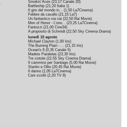
Smokin' Aces
(
23,17
Canale 20
)
e
Battleship
(
21,20
Italia 1
)
Il giro del mondo in...
(
1,50
La7Cinema
)
Febbre da cavallo
(
21,15
La7
)
Un fantastico via vai
(
22,50
Rai Movie
)
Men of Honor - L'ono...
(
23,25
La7Cinema
)
Fantozzi
(
21,00
Cine34
)
A proposito di Schmidt
(
22,50
Sky Cinema Drama
)
lunedì 10 agosto
Michael Clayton
(
1,00
Iris
)
The Burning Plain - ...
(
21,15
Iris
)
Ocean's 8
(
0,35
Canale 5
)
Madres Paralelas
(
23,30
Iris
)
Tre ciotole
(
22,55
Sky Cinema Drama
)
Il cammino per Santiago
(
5,00
Rai Movie
)
Stanlio e Ollio
(
20,45
Rai Movie
)
Il danno
(
1,05
La7Cinema
)
Cani sciolti
(
2,20
TV 8
)