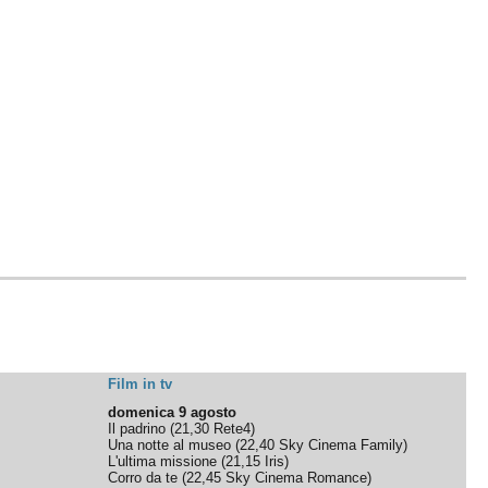
Film in tv
domenica 9 agosto
Il padrino
(
21,30
Rete4
)
Una notte al museo
(
22,40
Sky Cinema Family
)
L'ultima missione
(
21,15
Iris
)
Corro da te
(
22,45
Sky Cinema Romance
)