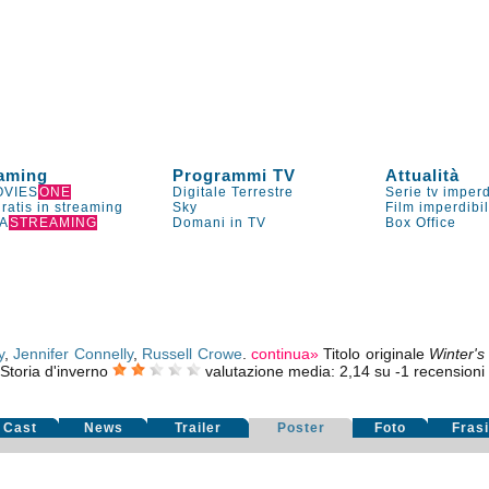
aming
Programmi TV
Attualità
VIES
ONE
Digitale Terrestre
Serie tv imperd
gratis in streaming
Sky
Film imperdibi
A
STREAMING
Domani in TV
Box Office
y
,
Jennifer Connelly
,
Russell Crowe
.
continua»
Titolo originale
Winter's
Storia d'inverno
valutazione media:
2,14
su
-1
recensioni d
Cast
News
Trailer
Poster
Foto
Fras