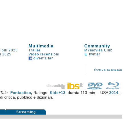
Multimedia
Community
ibili 2025
Trailer
MYmovies Club
li 2025
Video recensioni
twitter
diventa fan
ricerca avanzata
 Tale
.
Fantastico
,
Ratings:
Kids+13
, durata 113 min. - USA
2014
. -
i critica, pubblico e dizionari.
i
Streaming