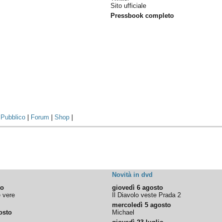
Sito ufficiale
Pressbook completo
|
Pubblico
|
Forum
|
Shop
|
Novità in dvd
to
giovedì 6 agosto
e vere
Il Diavolo veste Prada 2
mercoledì 5 agosto
osto
Michael