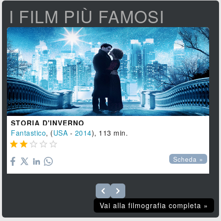
I FILM PIÙ FAMOSI
STORIA D'INVERNO
Fantastico
, (
USA
-
2014
), 113 min.





Scheda »
Vai alla filmografia completa »