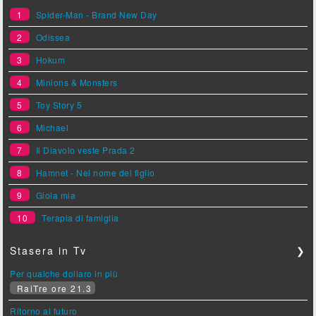
1
Spider-Man - Brand New Day
2
Odissea
3
Hokum
4
Minions & Monsters
5
Toy Story 5
6
Michael
7
Il Diavolo veste Prada 2
8
Hamnet - Nel nome del figlio
9
Gioia mia
10
Terapia di famiglia
Stasera in Tv
❯
Per qualche dollaro in più
RaiTre ore 21.3
Ritorno al futuro