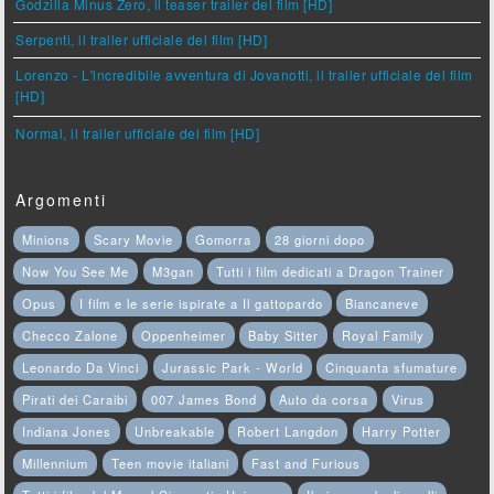
Godzilla Minus Zero, il teaser trailer del film [HD]
Serpenti, il trailer ufficiale del film [HD]
Lorenzo - L'incredibile avventura di Jovanotti, il trailer ufficiale del film
[HD]
Normal, il trailer ufficiale del film [HD]
Argomenti
Minions
Scary Movie
Gomorra
28 giorni dopo
Now You See Me
M3gan
Tutti i film dedicati a Dragon Trainer
Opus
I film e le serie ispirate a Il gattopardo
Biancaneve
Checco Zalone
Oppenheimer
Baby Sitter
Royal Family
Leonardo Da Vinci
Jurassic Park - World
Cinquanta sfumature
Pirati dei Caraibi
007 James Bond
Auto da corsa
Virus
Indiana Jones
Unbreakable
Robert Langdon
Harry Potter
Millennium
Teen movie italiani
Fast and Furious