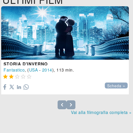
STORIA D'INVERNO
Fantastico
, (
USA
-
2014
), 113 min.





Scheda »
Vai alla filmografia completa »