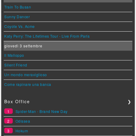
Train To Busan
Sunny Dancer
Coyote Vs. Acme
Katy Perry: The Lifetimes Tour - Live From Paris
giovedì 3 settembre
Il Malloppo
Silent Friend
Un mondo meraviglioso
Come rapinare una banca
Box Office
❯
1
Spider-Man - Brand New Day
2
Odissea
3
Hokum