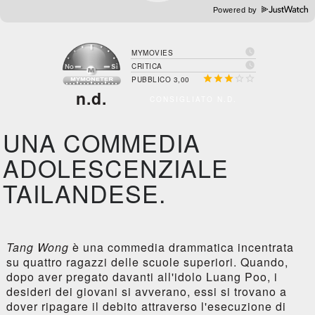
Powered by

MYMOVIES

CRITICA





PUBBLICO 3,00
n.d.
CONSIGLIATO N.D.
UNA COMMEDIA
ADOLESCENZIALE
TAILANDESE.
Tang Wong
è una commedia drammatica incentrata
su quattro ragazzi delle scuole superiori. Quando,
dopo aver pregato davanti all'idolo Luang Poo, i
desideri dei giovani si avverano, essi si trovano a
dover ripagare il debito attraverso l'esecuzione di