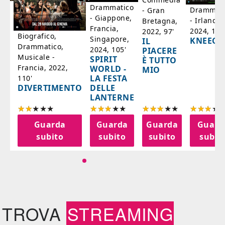
ico
Drammatico
Drammati
- Gran
- Giappone,
- Irlanda,
Bretagna,
'
Francia,
2024, 105
2022, 97'
Biografico,
Singapore,
KNEECA
IL
Drammatico,
2024, 105'
PIACERE
Musicale -
SPIRIT
È TUTTO
Francia, 2022,
WORLD -
MIO
LA FESTA
110'
DELLE
DIVERTIMENTO
LANTERNE
a
Guarda
Guarda
Guarda
Guard
o
subito
subito
subito
subit
TROVA
STREAMING