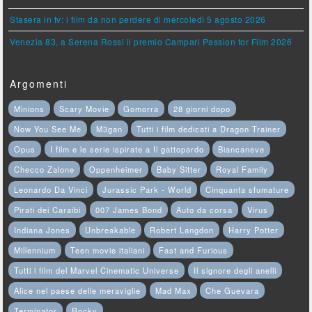
Stasera in tv: i film da non perdere di mercoledì 5 agosto 2026
Venezia 83, a Serena Rossi il premio Campari Passion for Film 2026
Argomenti
Minions
Scary Movie
Gomorra
28 giorni dopo
Now You See Me
M3gan
Tutti i film dedicati a Dragon Trainer
Opus
I film e le serie ispirate a Il gattopardo
Biancaneve
Checco Zalone
Oppenheimer
Baby Sitter
Royal Family
Leonardo Da Vinci
Jurassic Park - World
Cinquanta sfumature
Pirati dei Caraibi
007 James Bond
Auto da corsa
Virus
Indiana Jones
Unbreakable
Robert Langdon
Harry Potter
Millennium
Teen movie italiani
Fast and Furious
Tutti i film del Marvel Cinematic Universe
Il signore degli anelli
Alice nel paese delle meraviglie
Mad Max
Che Guevara
Terminator
Rocky