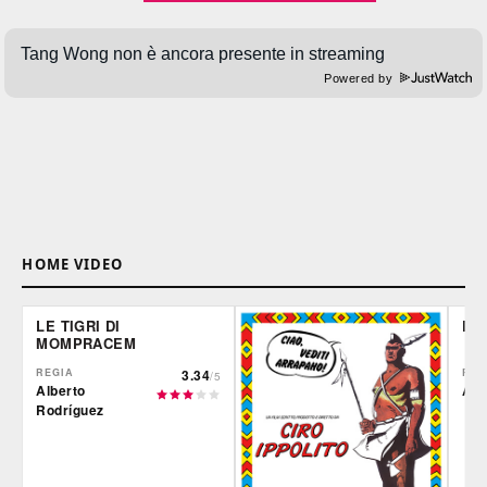
Powered by
HOME VIDEO
LE TIGRI DI
DE
MOMPRACEM
REGIA
3.34
REG
/5
Alberto
Ale
Rodríguez