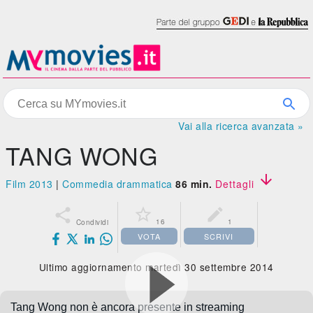
Vai alla ricerca avanzata »
TANG WONG

Film 2013
|
Commedia drammatica
86 min.
Dettagli



16
1
Condividi
VOTA
SCRIVI
Ultimo aggiornamento martedì 30 settembre 2014