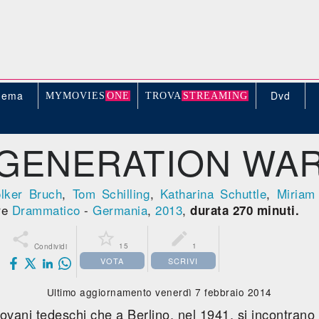
nema
Dvd
MYMOVIE
S
ONE
TROV
A
STREAMING
GENERATION WA
lker Bruch
,
Tom Schilling
,
Katharina Schuttle
,
Miriam
re
Drammatico
-
Germania
,
2013
,
durata 270 minuti.



15
1
Condividi
VOTA
SCRIVI
Ultimo aggiornamento venerdì 7 febbraio 2014
ovani tedeschi che a Berlino, nel 1941, si incontrano 