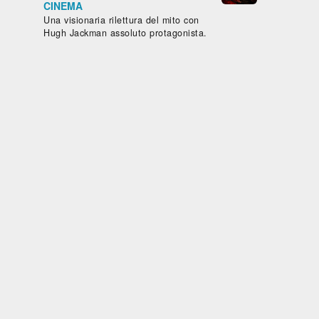
CINEMA
,
Una visionaria rilettura del mito con
ore,
Hugh Jackman assoluto protagonista.
105'
T
D -
STA
E
ERNE
rda
Guarda
Guarda
Guarda
Guarda
ito
subito
subito
subito
subito