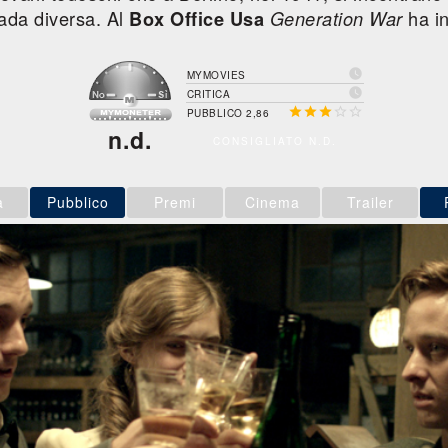
ada diversa. Al
ha i
Box Office Usa
Generation War

MYMOVIES

CRITICA





PUBBLICO 2,86
n.d.
CONSIGLIATO N.D.
a
Pubblico
Premi
Cinema
Trailer