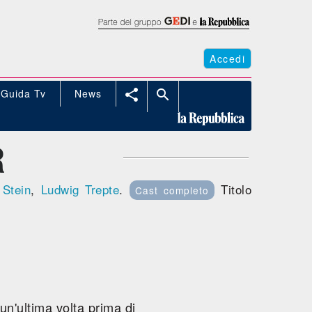
Accedi
Guida Tv
News


R
 Stein
,
Ludwig Trepte
.
Titolo
Cast completo
un'ultima volta prima di