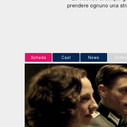
prendere ognuno una str
Scheda
Cast
News
Critic