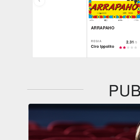
ARRAPAHO
REGIA
2.31
/5
Ciro Ippolito
Film&More
IBS
DVD
DVD
IBS
Feltrinelli
DVD
DVD
PUB