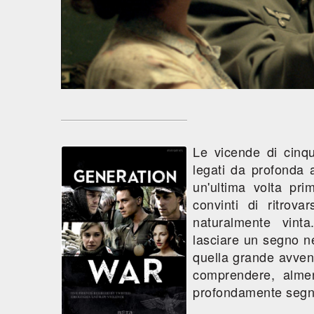
Le vicende di cinqu
legati da profonda 
un'ultima volta pri
convinti di ritrov
naturalmente vinta
lasciare un segno ne
quella grande avven
comprendere, almen
profondamente segna