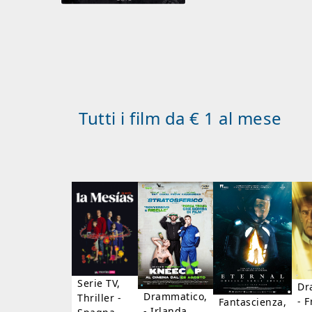
Tutti i film da € 1 al mese
Serie TV,
Dr
Drammatico,
Thriller -
- F
Fantascienza,
- Irlanda,