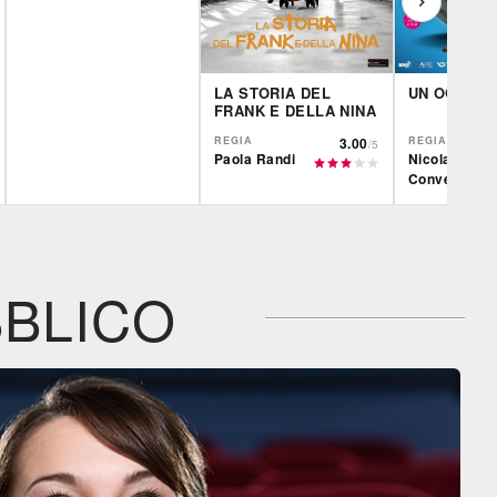
LA STORIA DEL
UN OGGI A
FRANK E DELLA NINA
REGIA
3.00
REGIA
/5
Paola Randi
Nicola
Conversa
Film&More
CG | tv
CG | tv
DVD
BR
DVD
IBS
IBS
IBS
DVD
DVD
BLICO
Feltrinelli
Feltrinelli
Feltrinelli
DVD
DVD