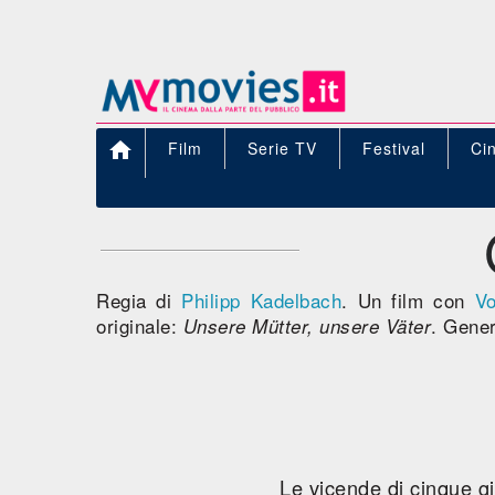

Film
Serie TV
Festival
Ci
Regia di
Philipp Kadelbach
. Un film con
Vo
originale:
. Gene
Unsere Mütter, unsere Väter
Le vicende di cinque gi