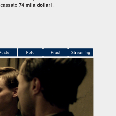
ncassato
.
74 mila dollari
Poster
Foto
Frasi
Streaming