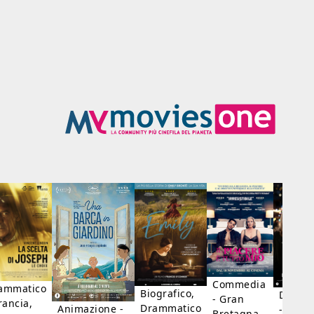
Commedia
ammatico
Biografico,
Dramm
- Gran
rancia,
Drammatico
Animazione -
- Giap
Bretagna,