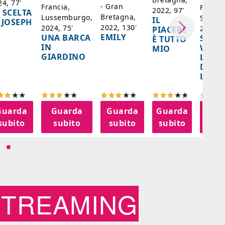
24, 77'
- Gran
Francia,
Francia
2022, 97'
 SCELTA
Bretagna,
Lussemburgo,
Singap
IL
 JOSEPH
2022, 130'
2024, 75'
2024, 
PIACERE
EMILY
UNA BARCA
SPIRI
È TUTTO
IN
WORL
MIO
GIARDINO
LA FE
DELL
LANT
Guarda
Guarda
Guarda
Guarda
Gua
subito
subito
subito
subito
sub
STREAMING