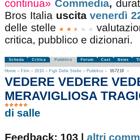
continua»
Commedia
,
durat
Bros Italia
uscita
venerdì 2
delle stelle
valutazi
critica, pubblico e dizionari.
Scheda
Critica
Pubblico
Forum
Cast
News
T
Home
»
Film
»
2010
»
Figli Delle Stelle
»
Pubblico
»
557218
»
VEDERE VEDERE VED
MERAVIGLIOSA TRAG
di salle
Feedback: 103 |
altri comm