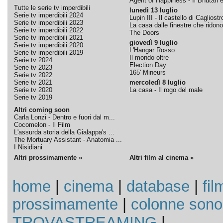
Agent of Happiness - Il Bhutan e 
Tutte le serie tv imperdibili
lunedì 13 luglio
Serie tv imperdibili 2024
Lupin III - Il castello di Cagliostr
Serie tv imperdibili 2023
La casa dalle finestre che ridono
Serie tv imperdibili 2022
The Doors
Serie tv imperdibili 2021
giovedì 9 luglio
Serie tv imperdibili 2020
L'Hangar Rosso
Serie tv imperdibili 2019
Il mondo oltre
Serie tv 2024
Election Day
Serie tv 2023
165' Mineurs
Serie tv 2022
Serie tv 2021
mercoledì 8 luglio
Serie tv 2020
La casa - Il rogo del male
Serie tv 2019
Altri coming soon
Carla Lonzi - Dentro e fuori dal m...
Cocomelon - Il Film
L'assurda storia della Gialappa's ...
The Mortuary Assistant - Anatomia ...
I Nisidiani
Altri prossimamente »
Altri film al cinema »
home
|
cinema
|
database
|
fil
prossimamente
|
colonne sono
TROVASTREAMING
|