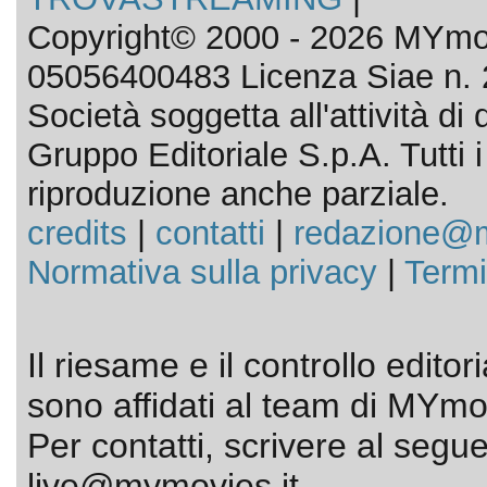
Copyright© 2000 - 2026 MYmov
05056400483 Licenza Siae n. 
Società soggetta all'attività d
Gruppo Editoriale S.p.A. Tutti i d
riproduzione anche parziale.
credits
|
contatti
|
redazione@m
Normativa sulla privacy
|
Termi
Il riesame e il controllo editor
sono affidati al team di MYmov
Per contatti, scrivere al segue
live@mymovies.it