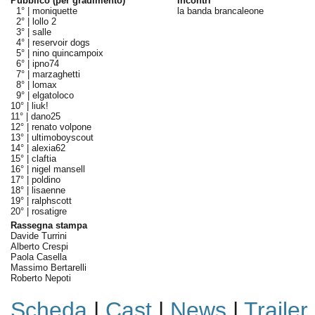
Pubblico (per gradimento)
Incontri
1° |
moniquette
la banda brancaleone
2° |
lollo 2
3° |
salle
4° |
reservoir dogs
5° |
nino quincampoix
6° |
ipno74
7° |
marzaghetti
8° |
lomax
9° |
elgatoloco
10° |
liuk!
11° |
dano25
12° |
renato volpone
13° |
ultimoboyscout
14° |
alexia62
15° |
claftia
16° |
nigel mansell
17° |
poldino
18° |
lisaenne
19° |
ralphscott
20° |
rosatigre
Rassegna stampa
Davide Turrini
Alberto Crespi
Paola Casella
Massimo Bertarelli
Roberto Nepoti
Scheda
|
Cast
|
News
|
Trailer