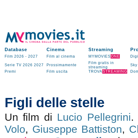
Database
Cinema
Streaming
Pr
Film 2026
-
2027
Film al cinema
MYMOVIES
ONE
Digi
Film gratis in
Serie TV
2026
2027
Prossimamente
Sky
streaming
Premi
Film uscita
TROVA
STREAMING
Dom
Figli delle stelle
Un film di
Lucio Pellegrini
.
Volo
,
Giuseppe Battiston
,
C