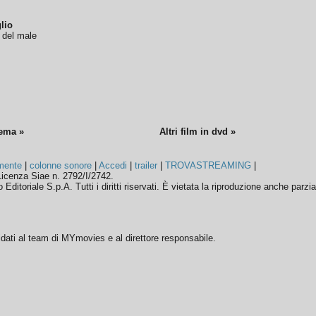
lio
o del male
nema »
Altri film in dvd »
mente
|
colonne sonore
|
Accedi
|
trailer
|
TROVASTREAMING
|
icenza Siae n. 2792/I/2742.
ditoriale S.p.A. Tutti i diritti riservati. È vietata la riproduzione anche parzia
ffidati al team di MYmovies e al direttore responsabile.