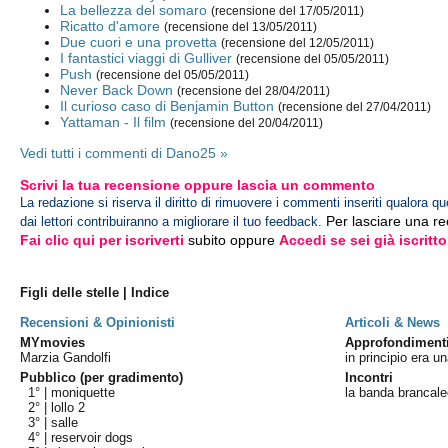
La bellezza del somaro
(recensione del 17/05/2011)
Ricatto d'amore
(recensione del 13/05/2011)
Due cuori e una provetta
(recensione del 12/05/2011)
I fantastici viaggi di Gulliver
(recensione del 05/05/2011)
Push
(recensione del 05/05/2011)
Never Back Down
(recensione del 28/04/2011)
Il curioso caso di Benjamin Button
(recensione del 27/04/2011)
Yattaman - Il film
(recensione del 20/04/2011)
Vedi tutti i commenti di Dano25 »
Scrivi la tua recensione oppure lascia un commento
La redazione si riserva il diritto di rimuovere i commenti inseriti qualora qu
Per lasciare una r
dai lettori contribuiranno a migliorare il tuo feedback.
Fai clic qui per iscriverti
subito oppure
Accedi se sei già iscritto
Figli delle stelle | Indice
Recensioni & Opinionisti
Articoli & News
MYmovies
Approfondiment
Marzia Gandolfi
in principio era 
Pubblico (per gradimento)
Incontri
1° |
moniquette
la banda brancal
2° |
lollo 2
3° |
salle
4° |
reservoir dogs