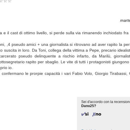
mart
ia e il cast di ottimo livello, si perde sulla via rimanendo inchiodato f
 Toni, ,4 pseudo amici + una giornalista si ritrovano ad aver rapito la p
 suscita in loro. Da Toni, collega della vittima a Pepe, precario ideali
carcerato pseudo delinquente a rischio infarto, da Marilù, giornalis
tosegretario rapito per sbaglio. Le vite di tutti i protagonisti giungono
prio io.
confermano le prorpie capacità i vari Fabio Volo, Giorgio Tirabassi, 
Sei d'accordo con la recension
Dano25?