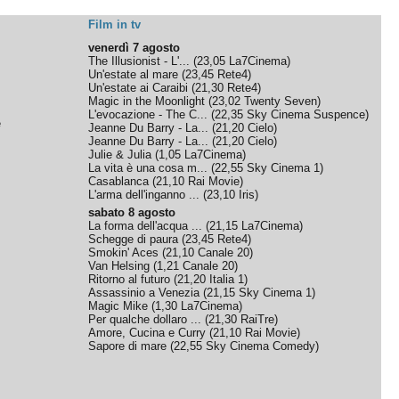
Film in tv
venerdì 7 agosto
The Illusionist - L'...
(
23,05
La7Cinema
)
Un'estate al mare
(
23,45
Rete4
)
Un'estate ai Caraibi
(
21,30
Rete4
)
Magic in the Moonlight
(
23,02
Twenty Seven
)
L'evocazione - The C...
(
22,35
Sky Cinema Suspence
)
e
Jeanne Du Barry - La...
(
21,20
Cielo
)
Jeanne Du Barry - La...
(
21,20
Cielo
)
Julie & Julia
(
1,05
La7Cinema
)
La vita è una cosa m...
(
22,55
Sky Cinema 1
)
Casablanca
(
21,10
Rai Movie
)
L'arma dell'inganno ...
(
23,10
Iris
)
sabato 8 agosto
La forma dell'acqua ...
(
21,15
La7Cinema
)
Schegge di paura
(
23,45
Rete4
)
Smokin' Aces
(
21,10
Canale 20
)
Van Helsing
(
1,21
Canale 20
)
Ritorno al futuro
(
21,20
Italia 1
)
Assassinio a Venezia
(
21,15
Sky Cinema 1
)
Magic Mike
(
1,30
La7Cinema
)
Per qualche dollaro ...
(
21,30
RaiTre
)
Amore, Cucina e Curry
(
21,10
Rai Movie
)
Sapore di mare
(
22,55
Sky Cinema Comedy
)