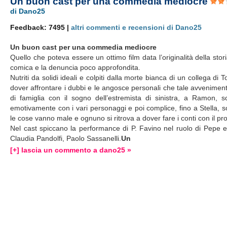
Un buon cast per una commedia mediocre
di Dano25
Feedback: 7495 |
altri commenti e recensioni di Dano25
Un buon cast per una commedia mediocre
Quello che poteva essere un ottimo film data l’originalità della stor
comica e la denuncia poco approfondita.
Nutriti da solidi ideali e colpiti dalla morte bianca di un collega di
dover affrontare i dubbi e le angosce personali che tale avvenimento
di famiglia con il sogno dell’estremista di sinistra, a Ramon, s
emotivamente con i vari personaggi e poi complice, fino a Stella, sot
le cose vanno male e ognuno si ritrova a dover fare i conti con il pro
Nel cast spiccano la performance di P. Favino nel ruolo di Pepe e 
Claudia Pandolfi, Paolo Sassanelli.
Un
[+] lascia un commento a dano25 »