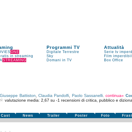
aming
Programmi TV
Attualità
VIES
ONE
Digitale Terrestre
Serie tv imperd
gratis in streaming
Sky
Film imperdibi
A
STREAMING
Domani in TV
Box Office
Giuseppe Battiston
,
Claudia Pandolfi
,
Paolo Sassanelli
.
continua»
Co
valutazione media:
2,67
su
-1
recensioni di critica, pubblico e diziona
Cast
News
Trailer
Poster
Foto
Fras