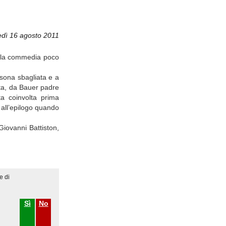
edì 16 agosto 2011
ra la commedia poco
ersona sbagliata e a
sta, da Bauer padre
ta coinvolta prima
 all’epilogo quando
Giovanni Battiston,
e di
Sì
No