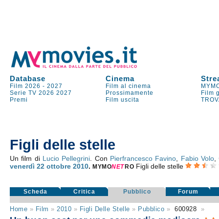
Database
Cinema
Stre
Film 2026
-
2027
Film al cinema
MYMO
Serie TV
2026
2027
Prossimamente
Film 
Premi
Film uscita
TROV
Figli delle stelle
Un film di
Lucio Pellegrini
. Con
Pierfrancesco Favino
,
Fabio Volo
,
venerdì 22
ottobre 2010
.
Figli delle stelle
MYMO
NE
T
RO
Scheda
Critica
Pubblico
Forum
Home
»
Film
»
2010
»
Figli Delle Stelle
»
Pubblico
»
600928
»