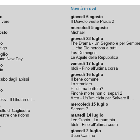
Novità in dvd
to
giovedì 6 agosto
e vere
Il Diavolo veste Prada 2
mercoledì 5 agosto
osto
Michael
giovedì 23 luglio
io
The Drama - Un Segreto è per Sempr
tigo
... che Dio perdona a tutti
Los Domingos
glio
Le Aquile della Repubblica
rand New Day
venerdì 17 luglio
io
Idoli - Fino all'ultima corsa
ia
giovedì 16 luglio
ubo dagli abissi
Il bene comune
Lo straniero
È l'ultima battuta?
io
Finchè morte non ci separi 2
Arco - Un'Amicizia per Salvare il ...
ss - Il Bhutan e l...
mercoledì 15 luglio
o
Scream 7
tello di Cagliostro
nestre che ridono
martedì 14 luglio
Lee Cronin - La mummia
Idoli - Fino all'ultima corsa
o
giovedì 2 luglio
Buen Camino