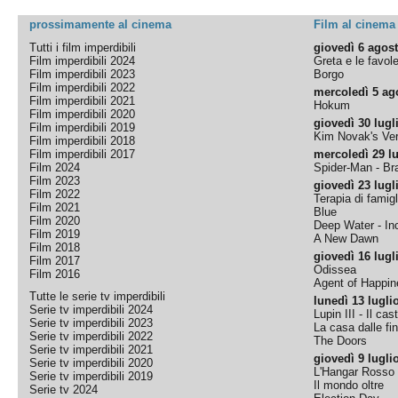
prossimamente al cinema
Film al cinema
Tutti i film imperdibili
giovedì 6 agos
Film imperdibili 2024
Greta e le favol
Film imperdibili 2023
Borgo
Film imperdibili 2022
mercoledì 5 ag
Film imperdibili 2021
Hokum
Film imperdibili 2020
giovedì 30 lugl
Film imperdibili 2019
Kim Novak's Ver
Film imperdibili 2018
Film imperdibili 2017
mercoledì 29 lu
Film 2024
Spider-Man - B
Film 2023
giovedì 23 lugl
Film 2022
Terapia di famigl
Film 2021
Blue
Film 2020
Deep Water - Inc
Film 2019
A New Dawn
Film 2018
giovedì 16 lugl
Film 2017
Odissea
Film 2016
Agent of Happine
Tutte le serie tv imperdibili
lunedì 13 lugli
Serie tv imperdibili 2024
Lupin III - Il cas
Serie tv imperdibili 2023
La casa dalle fi
Serie tv imperdibili 2022
The Doors
Serie tv imperdibili 2021
giovedì 9 lugli
Serie tv imperdibili 2020
L'Hangar Rosso
Serie tv imperdibili 2019
Il mondo oltre
Serie tv 2024