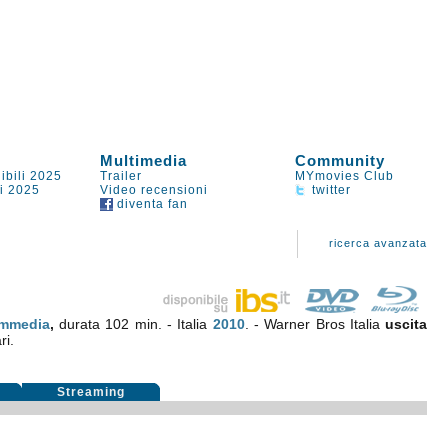
Multimedia
Community
ibili 2025
Trailer
MYmovies Club
li 2025
Video recensioni
twitter
diventa fan
ricerca avanzata
mmedia
,
durata 102 min. - Italia
2010
. - Warner Bros Italia
uscita
ri.
i
Streaming