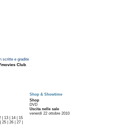
n scritte e gradite
Ymovies Club
.
Shop & Showtime
Shop
DVD
Uscita nelle sale
venerdì 22
ottobre 2010
2
|
13
|
14
|
15
|
25
|
26
|
27
|