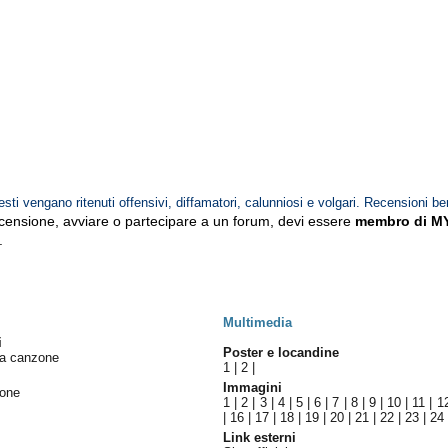
esti vengano ritenuti offensivi, diffamatori, calunniosi e volgari. Recensioni be
ecensione, avviare o partecipare a un forum, devi essere
membro di M
.
Multimedia
i
Poster e locandine
una canzone
1
|
2
|
Immagini
eone
1
|
2
|
3
|
4
|
5
|
6
|
7
|
8
|
9
|
10
|
11
|
1
|
16
|
17
|
18
|
19
|
20
|
21
|
22
|
23
|
24
Link esterni