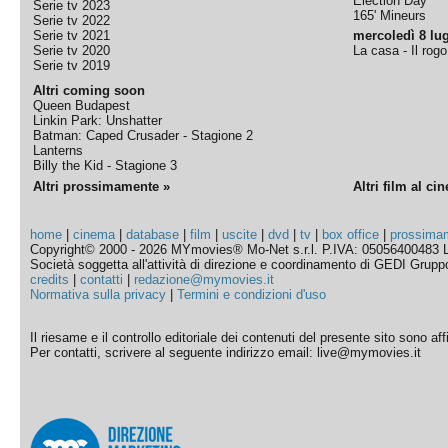
Election Day
Serie tv 2023
165' Mineurs
Serie tv 2022
Serie tv 2021
mercoledì 8 lug
Serie tv 2020
La casa - Il rog
Serie tv 2019
Altri coming soon
Queen Budapest
Linkin Park: Unshatter
Batman: Caped Crusader - Stagione 2
Lanterns
Billy the Kid - Stagione 3
Altri prossimamente »
Altri film al ci
home
|
cinema
|
database
|
film
|
uscite
|
dvd
|
tv
|
box office
|
prossima
Copyright© 2000 - 2026 MYmovies® Mo-Net s.r.l. P.IVA: 05056400483 L
Società soggetta all'attività di direzione e coordinamento di GEDI Gruppo E
credits
|
contatti
|
redazione@mymovies.it
Normativa sulla privacy
|
Termini e condizioni d'uso
Il riesame e il controllo editoriale dei contenuti del presente sito sono a
Per contatti, scrivere al seguente indirizzo email: live@mymovies.it