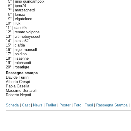
5° |
nino quincampoix
6° |
ipno74
7° |
marzaghetti
8° |
lomax
9° |
elgatoloco
10° |
liuk!
11° |
dano25
12° |
renato volpone
13° |
ultimoboyscout
14° |
alexia62
15° |
claftia
16° |
nigel mansell
17° |
poldino
18° |
lisaenne
19° |
ralphscott
20° |
rosatigre
Rassegna stampa
Davide Turrini
Alberto Crespi
Paola Casella
Massimo Bertarelli
Roberto Nepoti
Scheda
|
Cast
|
News
|
Trailer
|
Poster
|
Foto
|
Frasi
|
Rassegna Stampa
|