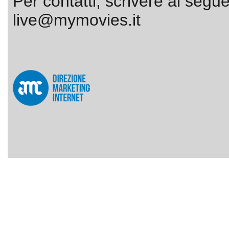
Per contatti, scrivere al segue
live@mymovies.it