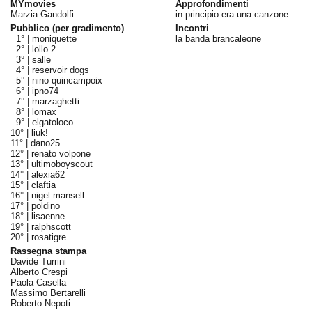
MYmovies
Approfondimenti
Marzia Gandolfi
in principio era una canzone
Pubblico (per gradimento)
Incontri
1° |
moniquette
la banda brancaleone
2° |
lollo 2
3° |
salle
4° |
reservoir dogs
5° |
nino quincampoix
6° |
ipno74
7° |
marzaghetti
8° |
lomax
9° |
elgatoloco
10° |
liuk!
11° |
dano25
12° |
renato volpone
13° |
ultimoboyscout
14° |
alexia62
15° |
claftia
16° |
nigel mansell
17° |
poldino
18° |
lisaenne
19° |
ralphscott
20° |
rosatigre
Rassegna stampa
Davide Turrini
Alberto Crespi
Paola Casella
Massimo Bertarelli
Roberto Nepoti