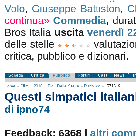
Volo
,
Giuseppe Battiston
,
C
continua»
Commedia
,
durat
Bros Italia
uscita
venerdì 2
delle stelle
valutazi
critica, pubblico e dizionari.
Scheda
Critica
Pubblico
Forum
Cast
News
T
Home
»
Film
»
2010
»
Figli Delle Stelle
»
Pubblico
»
571619
»
Questi simpatici italian
di ipno74
Feedback: 6368 |
altri com