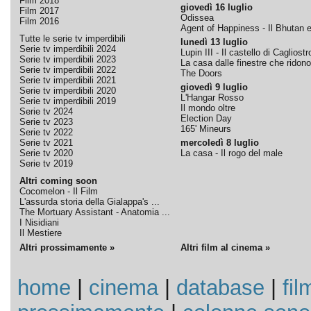
Film 2018
giovedì 16 luglio
Film 2017
Odissea
Film 2016
Agent of Happiness - Il Bhutan e 
Tutte le serie tv imperdibili
lunedì 13 luglio
Serie tv imperdibili 2024
Lupin III - Il castello di Cagliostr
Serie tv imperdibili 2023
La casa dalle finestre che ridono
Serie tv imperdibili 2022
The Doors
Serie tv imperdibili 2021
giovedì 9 luglio
Serie tv imperdibili 2020
L'Hangar Rosso
Serie tv imperdibili 2019
Il mondo oltre
Serie tv 2024
Election Day
Serie tv 2023
165' Mineurs
Serie tv 2022
Serie tv 2021
mercoledì 8 luglio
Serie tv 2020
La casa - Il rogo del male
Serie tv 2019
Altri coming soon
Cocomelon - Il Film
L'assurda storia della Gialappa's ...
The Mortuary Assistant - Anatomia ...
I Nisidiani
Il Mestiere
Altri prossimamente »
Altri film al cinema »
home
|
cinema
|
database
|
fil