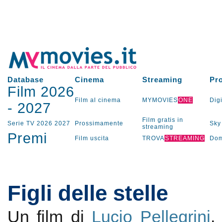
Database
Cinema
Streaming
Pr
Film 2026
Film al cinema
MYMOVIES
ONE
Digi
-
2027
Film gratis in
Serie TV
2026
2027
Prossimamente
Sky
streaming
Premi
Film uscita
TROVA
STREAMING
Dom
Figli delle stelle
Un film di
Lucio Pellegrini
.