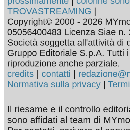
prossimamente
|
colonne sono
TROVASTREAMING
|
Copyright© 2000 - 2026 MYmov
05056400483 Licenza Siae n. 
Società soggetta all'attività d
Gruppo Editoriale S.p.A. Tutti i d
riproduzione anche parziale.
credits
|
contatti
|
redazione@m
Normativa sulla privacy
|
Termi
Il riesame e il controllo editor
sono affidati al team di MYmov