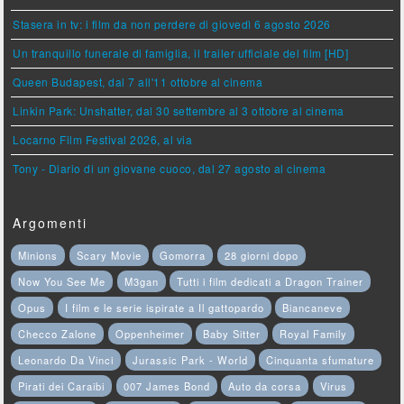
Stasera in tv: i film da non perdere di giovedì 6 agosto 2026
Un tranquillo funerale di famiglia, il trailer ufficiale del film [HD]
Queen Budapest, dal 7 all'11 ottobre al cinema
Linkin Park: Unshatter, dal 30 settembre al 3 ottobre al cinema
Locarno Film Festival 2026, al via
Tony - Diario di un giovane cuoco, dal 27 agosto al cinema
Argomenti
Minions
Scary Movie
Gomorra
28 giorni dopo
Now You See Me
M3gan
Tutti i film dedicati a Dragon Trainer
Opus
I film e le serie ispirate a Il gattopardo
Biancaneve
Checco Zalone
Oppenheimer
Baby Sitter
Royal Family
Leonardo Da Vinci
Jurassic Park - World
Cinquanta sfumature
Pirati dei Caraibi
007 James Bond
Auto da corsa
Virus