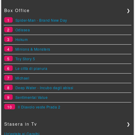
Box Office
❯
1
Spider-Man - Brand New Day
2
Odissea
3
Hokum
4
Minions & Monsters
5
Toy Story 5
6
Le città di pianura
7
Michael
8
Deep Water - Incubo dagli abissi
9
Sentimental Value
10
Il Diavolo veste Prada 2
Stasera in Tv
❯
Un'estate ai Caraibi