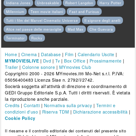
Indiana Jones
Unbreakable
Robert Langdon
Harry Potter
Millennium
Teen movie italiani
Fast and Furious
Tutti i film del Marvel Cinematic Universe
Il signore degli anelli
Alice nel paese delle meraviglie
Mad Max
Che Guevara
Terminator
Rocky
Home
|
Cinema
|
Database
|
Film
|
Calendario Uscite
|
MYMOVIESLIVE
|
Dvd
|
Tv
|
Box Office
|
Prossimamente
|
Trailer
|
Colonne sonore
|
MYmovies Club
Copyright© 2000 - 2026 MYmovies.it® Mo-Net s.r.l. P.IVA:
05056400483 Licenza Siae n. 2792/I/2742.
Società soggetta all'attività di direzione e coordinamento di
GEDI Gruppo Editoriale S.p.A. Tutti i diritti riservati. È vietata
la riproduzione anche parziale.
Credits
|
Contatti
|
Normativa sulla privacy
|
Termini e
condizioni d'uso
|
Riserva TDM
|
Dichiarazione accessibilità
|
Cookie Policy
Il riesame e il controllo editoriale dei contenuti del presente sito