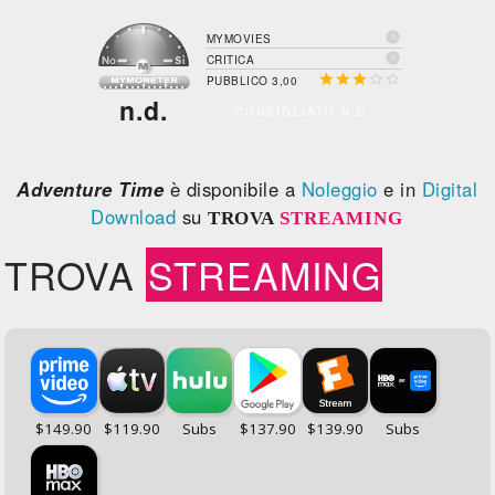

MYMOVIES

CRITICA





PUBBLICO 3,00
n.d.
CONSIGLIATO N.D.
Adventure Time
è disponibile a
Noleggio
e in
Digital
Download
su
TROVA
STREAMING
TROVA
STREAMING