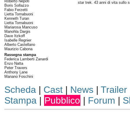
Roberto Nepoti
star trek. 43 anni di vita sullo
Boris Sollazzo
Fabio Ferzetti
Lietta Tornabuoni
Kenneth Turan
Lietta Tornabuoni
Mariarosa Mancuso
Manohla Dargis
Dave Itzkoff
Isabelle Regnier
Alberto Castellano
Maurizio Cabona
Rassegna stampa
Federica Lamberti Zanardi
Enzo Natta
Peter Travers
Anthony Lane
Manano Foschini
Scheda
|
Cast
|
News
|
Trailer
Stampa
|
Pubblico
|
Forum
|
S