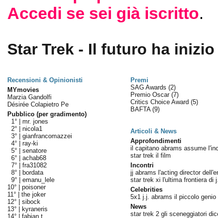
Accedi se sei già iscritto
.
Star Trek - Il futuro ha inizio
Recensioni & Opinionisti
Premi
SAG Awards
(2)
MYmovies
Premio Oscar
(7)
Marzia Gandolfi
Critics Choice Award
(5)
Désirée Colapietro Pe
BAFTA
(9)
Pubblico (per gradimento)
1° |
mr. jones
2° |
nicola1
Articoli & News
3° |
gianfrancomazzei
Approfondimenti
4° |
ray-ki
il capitano abrams assume l'in
5° |
senatore
star trek il film
6° |
achab68
7° |
fra31082
Incontri
8° |
bordata
jj abrams l'acting director dell'e
9° |
emanu_lele
star trek xi l'ultima frontiera di 
10° |
poisoner
Celebrities
11° |
the joker
5x1 j.j. abrams il piccolo genio
12° |
sibock
News
13° |
kyraneris
star trek 2 gli sceneggiatori di
14° |
fabian t.