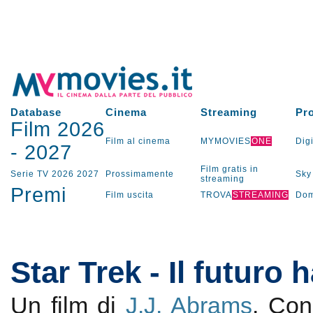
Database
Cinema
Streaming
Pr
Film 2026
Film al cinema
MYMOVIES
ONE
Digi
-
2027
Film gratis in
Serie TV
2026
2027
Prossimamente
Sky
streaming
Premi
Film uscita
TROVA
STREAMING
Dom
Star Trek - Il futuro h
Un film di
J.J. Abrams
. Co