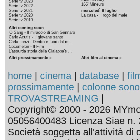
Serie tv 2023
165' Mineurs
Serie tv 2022
Serie tv 2021
mercoledì 8 luglio
Serie tv 2020
La casa - Il rogo del male
Serie tv 2019
Altri coming soon
'O Sang - Il miracolo di San Gennaro
Carlo Acutis - Il giovane santo
Carla Lonzi - Dentro e fuori dal m...
Cocomelon - Il Film
L'assurda storia della Gialappa's ...
Altri prossimamente »
Altri film al cinema »
home
|
cinema
|
database
|
fil
prossimamente
|
colonne sono
TROVASTREAMING
|
Copyright© 2000 - 2026 MYmov
05056400483 Licenza Siae n. 
Società soggetta all'attività d