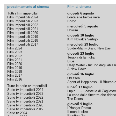
prossimamente al cinema
Film al cinema
Tutti i film imperdibili
giovedì 6 agosto
Film imperdibili 2024
Greta e le favole vere
Film imperdibili 2023
Borgo
Film imperdibili 2022
mercoledì 5 agosto
Film imperdibili 2021
Hokum
Film imperdibili 2020
giovedì 30 luglio
Film imperdibili 2019
Kim Novak's Vertigo
Film imperdibili 2018
Film imperdibili 2017
mercoledì 29 luglio
Film 2024
Spider-Man - Brand New Day
Film 2023
giovedì 23 luglio
Film 2022
Terapia di famiglia
Film 2021
Blue
Film 2020
Deep Water - Incubo dagli abissi
Film 2019
A New Dawn
Film 2018
giovedì 16 luglio
Film 2017
Odissea
Film 2016
Agent of Happiness - Il Bhutan e 
Tutte le serie tv imperdibili
lunedì 13 luglio
Serie tv imperdibili 2024
Lupin III - Il castello di Cagliostr
Serie tv imperdibili 2023
La casa dalle finestre che ridono
Serie tv imperdibili 2022
The Doors
Serie tv imperdibili 2021
giovedì 9 luglio
Serie tv imperdibili 2020
L'Hangar Rosso
Serie tv imperdibili 2019
Il mondo oltre
Serie tv 2024
Election Day