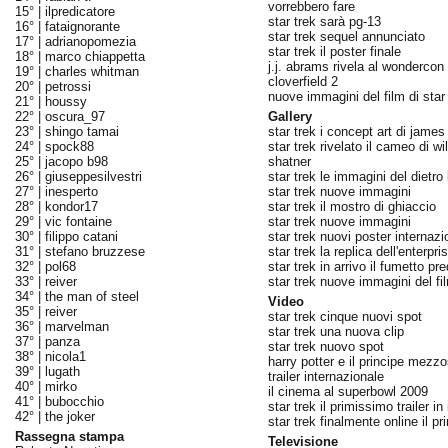
vorrebbero fare
15° |
ilpredicatore
star trek sarà pg-13
16° |
fataignorante
star trek sequel annunciato
17° |
adrianopomezia
star trek il poster finale
18° |
marco chiappetta
j.j. abrams rivela al wondercon 
19° |
charles whitman
cloverfield 2
20° |
petrossi
nuove immagini del film di star
21° |
houssy
22° |
oscura_97
Gallery
23° |
shingo tamai
star trek i concept art di james
24° |
spock88
star trek rivelato il cameo di wi
25° |
jacopo b98
shatner
26° |
giuseppesilvestri
star trek le immagini del dietro 
27° |
inesperto
star trek nuove immagini
28° |
kondor17
star trek il mostro di ghiaccio
29° |
vic fontaine
star trek nuove immagini
30° |
filippo catani
star trek nuovi poster internazi
31° |
stefano bruzzese
star trek la replica dell'enterpri
32° |
pol68
star trek in arrivo il fumetto pr
33° |
reiver
star trek nuove immagini del fi
34° |
the man of steel
Video
35° |
reiver
star trek cinque nuovi spot
36° |
marvelman
star trek una nuova clip
37° |
panza
star trek nuovo spot
38° |
nicola1
harry potter e il principe mezzo
39° |
lugath
trailer internazionale
40° |
mirko
il cinema al superbowl 2009
41° |
bubocchio
star trek il primissimo trailer in 
42° |
the joker
star trek finalmente online il pri
Rassegna stampa
Televisione