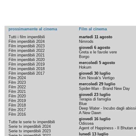
prossimamente al cinema
Film al cinema
Tutti i film imperdibili
martedì 11 agosto
Film imperdibili 2024
Nimrods
Film imperdibili 2023
giovedì 6 agosto
Film imperdibili 2022
Greta e le favole vere
Film imperdibili 2021
Borgo
Film imperdibili 2020
mercoledì 5 agosto
Film imperdibili 2019
Hokum
Film imperdibili 2018
Film imperdibili 2017
giovedì 30 luglio
Film 2024
Kim Novak's Vertigo
Film 2023
mercoledì 29 luglio
Film 2022
Spider-Man - Brand New Day
Film 2021
giovedì 23 luglio
Film 2020
Terapia di famiglia
Film 2019
Blue
Film 2018
Deep Water - Incubo dagli abissi
Film 2017
A New Dawn
Film 2016
giovedì 16 luglio
Tutte le serie tv imperdibili
Odissea
Serie tv imperdibili 2024
Agent of Happiness - Il Bhutan e 
Serie tv imperdibili 2023
lunedì 13 luglio
Serie tv imperdibili 2022