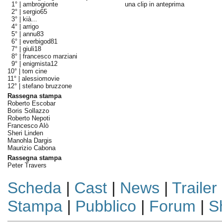
1° |
ambrogionte
una clip in anteprima
2° |
sergio65
3° |
kià...
4° |
arrigo
5° |
annu83
6° |
everbigod81
7° |
giuli18
8° |
francesco marziani
9° |
enigmista12
10° |
tom cine
11° |
alessiomovie
12° |
stefano bruzzone
Rassegna stampa
Roberto Escobar
Boris Sollazzo
Roberto Nepoti
Francesco Alò
Sheri Linden
Manohla Dargis
Maurizio Cabona
Rassegna stampa
Peter Travers
Scheda
|
Cast
|
News
|
Trailer
Stampa
|
Pubblico
|
Forum
|
S