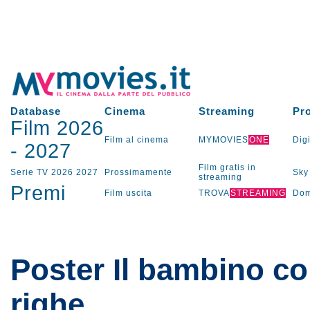
Database
Cinema
Streaming
Pr
Film 2026
Film al cinema
MYMOVIES
ONE
Digi
-
2027
Film gratis in
Serie TV
2026
2027
Prossimamente
Sky
streaming
Premi
Film uscita
TROVA
STREAMING
Dom
Poster Il bambino co
righe