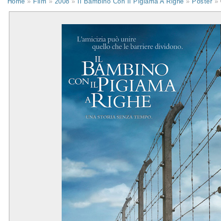
Home
»
Film
»
2008
»
Il Bambino Con Il Pigiama A Righe
»
Poster
»