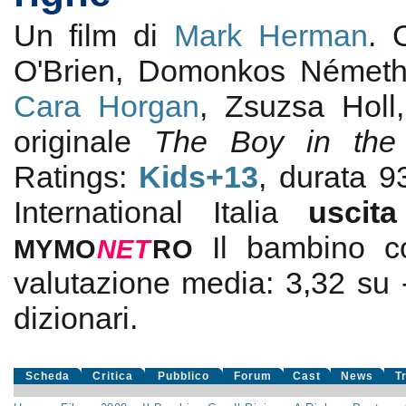
Un film di
Mark Herman
.
O'Brien, Domonkos Németh
Cara Horgan
, Zsuzsa Holl
originale
The Boy in the 
Ratings:
Kids+13
, durata 
International Italia
usci
Il bambino c
MYMO
NE
T
RO
valutazione media:
3,32
su
dizionari.
Scheda
Critica
Pubblico
Forum
Cast
News
T