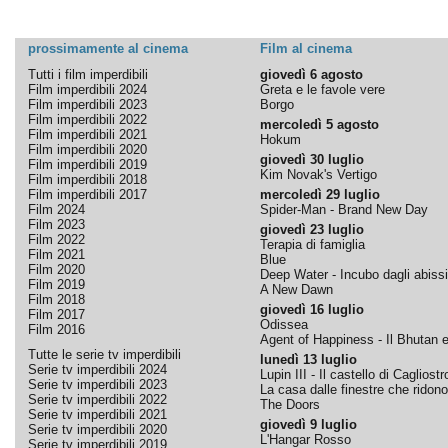
prossimamente al cinema
Film al cinema
Tutti i film imperdibili
giovedì 6 agosto
Film imperdibili 2024
Greta e le favole vere
Film imperdibili 2023
Borgo
Film imperdibili 2022
mercoledì 5 agosto
Film imperdibili 2021
Hokum
Film imperdibili 2020
giovedì 30 luglio
Film imperdibili 2019
Kim Novak's Vertigo
Film imperdibili 2018
Film imperdibili 2017
mercoledì 29 luglio
Film 2024
Spider-Man - Brand New Day
Film 2023
giovedì 23 luglio
Film 2022
Terapia di famiglia
Film 2021
Blue
Film 2020
Deep Water - Incubo dagli abissi
Film 2019
A New Dawn
Film 2018
giovedì 16 luglio
Film 2017
Odissea
Film 2016
Agent of Happiness - Il Bhutan e 
Tutte le serie tv imperdibili
lunedì 13 luglio
Serie tv imperdibili 2024
Lupin III - Il castello di Cagliostr
Serie tv imperdibili 2023
La casa dalle finestre che ridono
Serie tv imperdibili 2022
The Doors
Serie tv imperdibili 2021
giovedì 9 luglio
Serie tv imperdibili 2020
L'Hangar Rosso
Serie tv imperdibili 2019