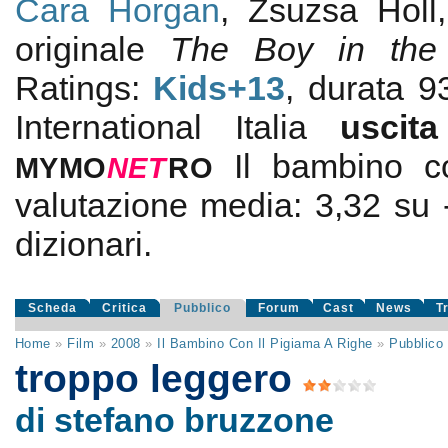
Cara Horgan
, Zsuzsa Holl
originale
The Boy in the 
Ratings:
Kids+13
, durata 
International Italia
usci
Il bambino c
MYMO
NE
T
RO
valutazione media:
3,32
su
dizionari.
Scheda
Critica
Pubblico
Forum
Cast
News
T
Home
»
Film
»
2008
»
Il Bambino Con Il Pigiama A Righe
»
Pubblico
troppo leggero
di stefano bruzzone