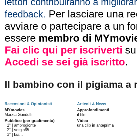
lettori contribuiranno a migliorar
Per lasciare una r
feedback.
avviare o partecipare a un f
essere
membro di MYmovie
Fai clic qui per iscriverti
su
Accedi se sei già iscritto
.
Il bambino con il pigiama a r
Recensioni & Opinionisti
Articoli & News
MYmovies
Approfondimenti
Marzia Gandolfi
il film
Pubblico (per gradimento)
Video
1° |
ambrogionte
una clip in anteprima
2° |
sergio65
3° |
kià...