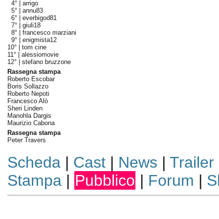
4° |
arrigo
5° |
annu83
6° |
everbigod81
7° |
giuli18
8° |
francesco marziani
9° |
enigmista12
10° |
tom cine
11° |
alessiomovie
12° |
stefano bruzzone
Rassegna stampa
Roberto Escobar
Boris Sollazzo
Roberto Nepoti
Francesco Alò
Sheri Linden
Manohla Dargis
Maurizio Cabona
Rassegna stampa
Peter Travers
Scheda
|
Cast
|
News
|
Trailer
Stampa
|
Pubblico
|
Forum
|
S