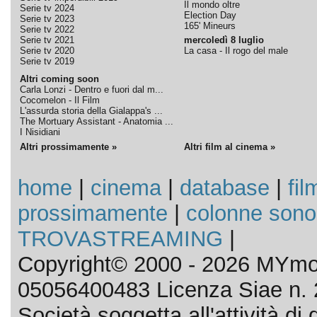
Il mondo oltre
Serie tv 2024
Election Day
Serie tv 2023
165' Mineurs
Serie tv 2022
Serie tv 2021
mercoledì 8 luglio
Serie tv 2020
La casa - Il rogo del male
Serie tv 2019
Altri coming soon
Carla Lonzi - Dentro e fuori dal m...
Cocomelon - Il Film
L'assurda storia della Gialappa's ...
The Mortuary Assistant - Anatomia ...
I Nisidiani
Altri prossimamente »
Altri film al cinema »
home
|
cinema
|
database
|
fil
prossimamente
|
colonne sono
TROVASTREAMING
|
Copyright© 2000 - 2026 MYmov
05056400483 Licenza Siae n. 
Società soggetta all'attività d