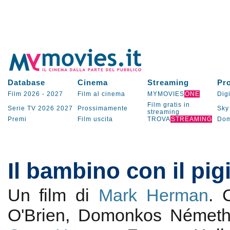
Database
Cinema
Streaming
Pr
Film 2026
-
2027
Film al cinema
MYMOVIES
ONE
Digi
Film gratis in
Serie TV
2026
2027
Prossimamente
Sky
streaming
Premi
Film uscita
TROVA
STREAMING
Dom
Il bambino con il pig
Un film di
Mark Herman
.
O'Brien, Domonkos Németh