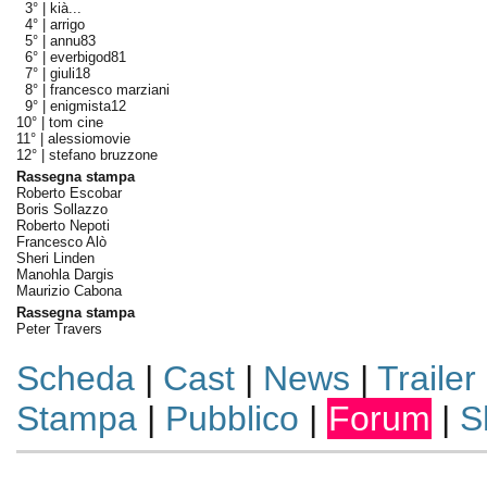
3° |
kià...
4° |
arrigo
5° |
annu83
6° |
everbigod81
7° |
giuli18
8° |
francesco marziani
9° |
enigmista12
10° |
tom cine
11° |
alessiomovie
12° |
stefano bruzzone
Rassegna stampa
Roberto Escobar
Boris Sollazzo
Roberto Nepoti
Francesco Alò
Sheri Linden
Manohla Dargis
Maurizio Cabona
Rassegna stampa
Peter Travers
Scheda
|
Cast
|
News
|
Trailer
Stampa
|
Pubblico
|
Forum
|
S