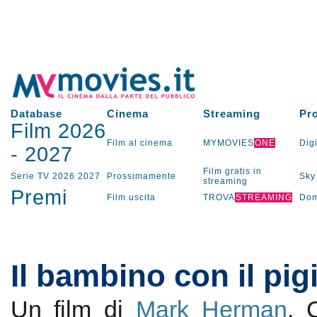
Database
Cinema
Streaming
Pr
Film 2026
Film al cinema
MYMOVIES
ONE
Digi
-
2027
Film gratis in
Serie TV
2026
2027
Prossimamente
Sky
streaming
Premi
Film uscita
TROVA
STREAMING
Dom
Il bambino con il pig
Un film di
Mark Herman
.