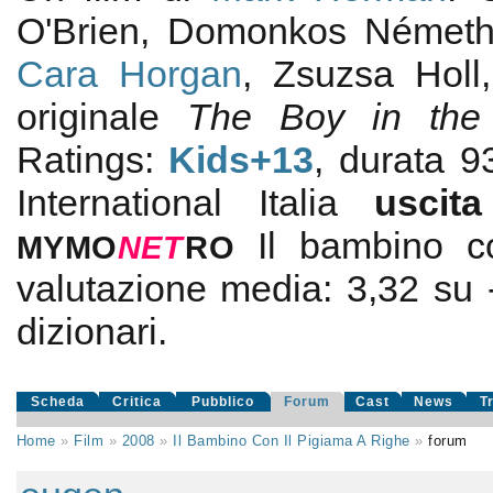
O'Brien, Domonkos Németh
Cara Horgan
, Zsuzsa Holl
originale
The Boy in the 
Ratings:
Kids+13
, durata 
International Italia
usci
Il bambino c
MYMO
NE
T
RO
valutazione media:
3,32
su
dizionari.
Scheda
Critica
Pubblico
Forum
Cast
News
T
Home
»
Film
»
2008
»
Il Bambino Con Il Pigiama A Righe
»
forum