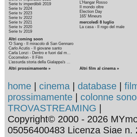
L'Hangar Rosso
Serie tv imperdibili 2019
Il mondo oltre
Serie tv 2024
Election Day
Serie tv 2023
165' Mineurs
Serie tv 2022
Serie tv 2021
mercoledì 8 luglio
Serie tv 2020
La casa - Il rogo del male
Serie tv 2019
Altri coming soon
'O Sang - Il miracolo di San Gennaro
Carlo Acutis - Il giovane santo
Carla Lonzi - Dentro e fuori dal m...
Cocomelon - Il Film
L'assurda storia della Gialappa's ...
Altri prossimamente »
Altri film al cinema »
home
|
cinema
|
database
|
fil
prossimamente
|
colonne sono
TROVASTREAMING
|
Copyright© 2000 - 2026 MYmov
05056400483 Licenza Siae n. 