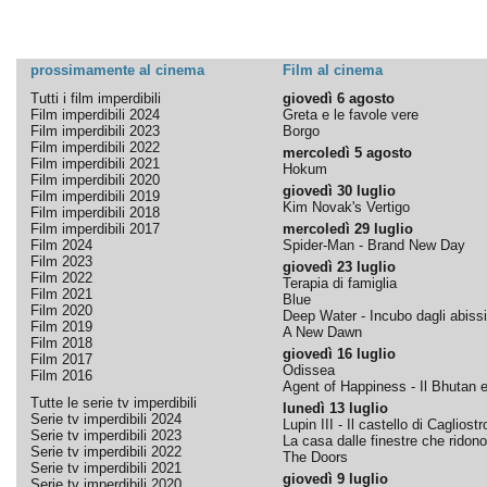
prossimamente al cinema
Film al cinema
Tutti i film imperdibili
giovedì 6 agosto
Film imperdibili 2024
Greta e le favole vere
Film imperdibili 2023
Borgo
Film imperdibili 2022
mercoledì 5 agosto
Film imperdibili 2021
Hokum
Film imperdibili 2020
giovedì 30 luglio
Film imperdibili 2019
Kim Novak's Vertigo
Film imperdibili 2018
Film imperdibili 2017
mercoledì 29 luglio
Film 2024
Spider-Man - Brand New Day
Film 2023
giovedì 23 luglio
Film 2022
Terapia di famiglia
Film 2021
Blue
Film 2020
Deep Water - Incubo dagli abissi
Film 2019
A New Dawn
Film 2018
giovedì 16 luglio
Film 2017
Odissea
Film 2016
Agent of Happiness - Il Bhutan e 
Tutte le serie tv imperdibili
lunedì 13 luglio
Serie tv imperdibili 2024
Lupin III - Il castello di Cagliostr
Serie tv imperdibili 2023
La casa dalle finestre che ridono
Serie tv imperdibili 2022
The Doors
Serie tv imperdibili 2021
giovedì 9 luglio
Serie tv imperdibili 2020