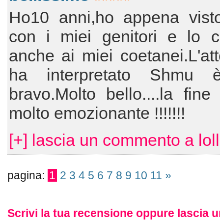
Ho10 anni,ho appena visto 
con i miei genitori e lo c
anche ai miei coetanei.L'at
ha interpretato Shmu è
bravo.Molto bello....la fine
molto emozionante !!!!!!!
[+] lascia un commento a lol
pagina:
1
2
3
4
5
6
7
8
9
10
11
»
Scrivi la tua recensione oppure lascia