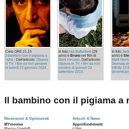
Cielo ORE 21.15
In foto
Asa Butterfield
(29
In foto
Jac
Il bambino con il pigiama a
anni) è
Bruno
nel film di
anni) è
Sh
righe
- Dall'articolo:
Stasera
Mark Herman
. Dall'articolo:
Mark Her
in TV: i film da non perdere
Stasera in TV: i film da non
Giornata d
di lunedì 22 gennaio 2024
.
perdere di giovedì 20
Infinity 10 
settembre 2018
.
dimenticar
Il bambino con il pigiama a r
Recensioni & Opinionisti
Articoli & News
MYmovies
Approfondimenti
Marzia Gandolfi
il film