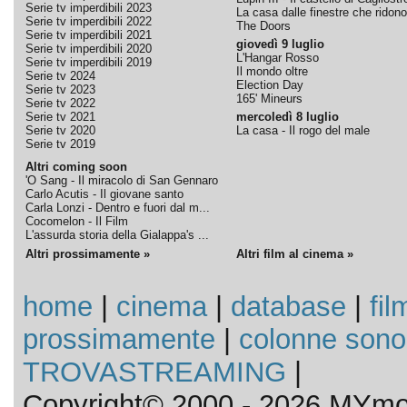
Serie tv imperdibili 2023
La casa dalle finestre che ridono
Serie tv imperdibili 2022
The Doors
Serie tv imperdibili 2021
giovedì 9 luglio
Serie tv imperdibili 2020
L'Hangar Rosso
Serie tv imperdibili 2019
Il mondo oltre
Serie tv 2024
Election Day
Serie tv 2023
165' Mineurs
Serie tv 2022
Serie tv 2021
mercoledì 8 luglio
Serie tv 2020
La casa - Il rogo del male
Serie tv 2019
Altri coming soon
'O Sang - Il miracolo di San Gennaro
Carlo Acutis - Il giovane santo
Carla Lonzi - Dentro e fuori dal m...
Cocomelon - Il Film
L'assurda storia della Gialappa's ...
Altri prossimamente »
Altri film al cinema »
home
|
cinema
|
database
|
fil
prossimamente
|
colonne sono
TROVASTREAMING
|
Copyright© 2000 - 2026 MYmov