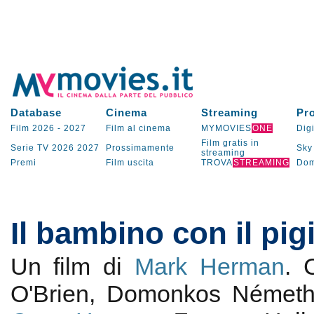
Database
Cinema
Streaming
Pr
Film 2026
-
2027
Film al cinema
MYMOVIES
ONE
Digi
Film gratis in
Serie TV
2026
2027
Prossimamente
Sky
streaming
Premi
Film uscita
TROVA
STREAMING
Dom
Il bambino con il pig
Un film di
Mark Herman
.
O'Brien, Domonkos Németh