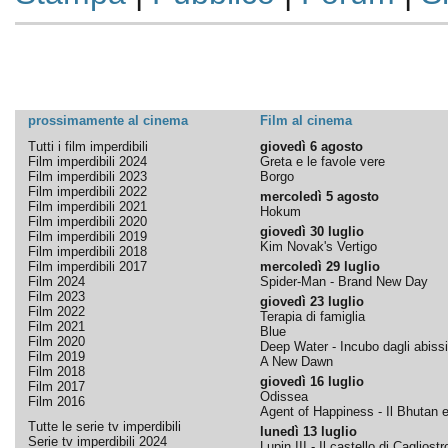
prossimamente al cinema
Film al cinema
Tutti i film imperdibili
giovedì 6 agosto
Film imperdibili 2024
Greta e le favole vere
Film imperdibili 2023
Borgo
Film imperdibili 2022
mercoledì 5 agosto
Film imperdibili 2021
Hokum
Film imperdibili 2020
giovedì 30 luglio
Film imperdibili 2019
Kim Novak's Vertigo
Film imperdibili 2018
Film imperdibili 2017
mercoledì 29 luglio
Film 2024
Spider-Man - Brand New Day
Film 2023
giovedì 23 luglio
Film 2022
Terapia di famiglia
Film 2021
Blue
Film 2020
Deep Water - Incubo dagli abissi
Film 2019
A New Dawn
Film 2018
giovedì 16 luglio
Film 2017
Odissea
Film 2016
Agent of Happiness - Il Bhutan e 
Tutte le serie tv imperdibili
lunedì 13 luglio
Serie tv imperdibili 2024
Lupin III - Il castello di Cagliostr