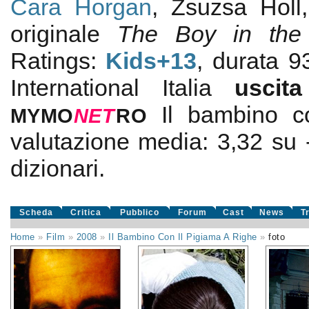
Cara Horgan
, Zsuzsa Holl
originale
The Boy in the 
Ratings:
Kids+13
, durata 
International Italia
usci
Il bambino c
MYMO
NE
T
RO
valutazione media:
3,32
su
dizionari.
Scheda
Critica
Pubblico
Forum
Cast
News
T
Home
»
Film
»
2008
»
Il Bambino Con Il Pigiama A Righe
»
foto