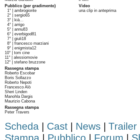
Pubblico (per gradimento)
Video
1° |
ambrogionte
una clip in anteprima
2° |
sergio65
3° |
kià...
4° |
arrigo
5° |
annu83
6° |
everbigod81
7° |
giuli18
8° |
francesco marziani
9° |
enigmista12
10° |
tom cine
11° |
alessiomovie
12° |
stefano bruzzone
Rassegna stampa
Roberto Escobar
Boris Sollazzo
Roberto Nepoti
Francesco Alò
Sheri Linden
Manohla Dargis
Maurizio Cabona
Rassegna stampa
Peter Travers
Scheda
|
Cast
|
News
|
Trailer
Stampa
|
Pubblico
|
Forum
|
S