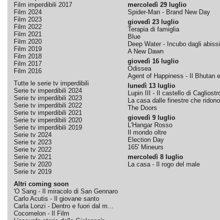
Film imperdibili 2017
mercoledì 29 luglio
Film 2024
Spider-Man - Brand New Day
Film 2023
giovedì 23 luglio
Film 2022
Terapia di famiglia
Film 2021
Blue
Film 2020
Deep Water - Incubo dagli abissi
Film 2019
A New Dawn
Film 2018
giovedì 16 luglio
Film 2017
Odissea
Film 2016
Agent of Happiness - Il Bhutan e 
Tutte le serie tv imperdibili
lunedì 13 luglio
Serie tv imperdibili 2024
Lupin III - Il castello di Cagliostr
Serie tv imperdibili 2023
La casa dalle finestre che ridono
Serie tv imperdibili 2022
The Doors
Serie tv imperdibili 2021
giovedì 9 luglio
Serie tv imperdibili 2020
L'Hangar Rosso
Serie tv imperdibili 2019
Il mondo oltre
Serie tv 2024
Election Day
Serie tv 2023
165' Mineurs
Serie tv 2022
Serie tv 2021
mercoledì 8 luglio
Serie tv 2020
La casa - Il rogo del male
Serie tv 2019
Altri coming soon
'O Sang - Il miracolo di San Gennaro
Carlo Acutis - Il giovane santo
Carla Lonzi - Dentro e fuori dal m...
Cocomelon - Il Film