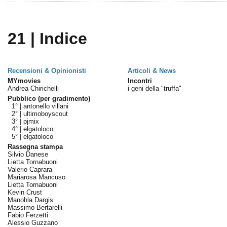
21 | Indice
Recensioni & Opinionisti
Articoli & News
MYmovies
Incontri
Andrea Chirichelli
i geni della "truffa"
Pubblico (per gradimento)
1° |
antonello villani
2° |
ultimoboyscout
3° |
pjmix
4° |
elgatoloco
5° |
elgatoloco
Rassegna stampa
Silvio Danese
Lietta Tornabuoni
Valerio Caprara
Mariarosa Mancuso
Lietta Tornabuoni
Kevin Crust
Manohla Dargis
Massimo Bertarelli
Fabio Ferzetti
Alessio Guzzano