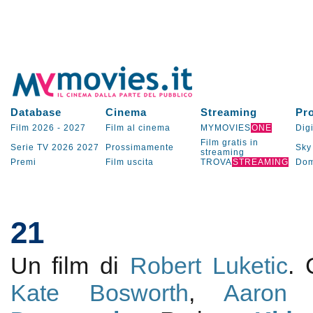
Database
Cinema
Streaming
Pr
Film 2026
-
2027
Film al cinema
MYMOVIES
ONE
Digi
Film gratis in
Serie TV
2026
2027
Prossimamente
Sky
streaming
Premi
Film uscita
TROVA
STREAMING
Dom
21
Un film di
Robert Luketic
.
Kate Bosworth
,
Aaron 