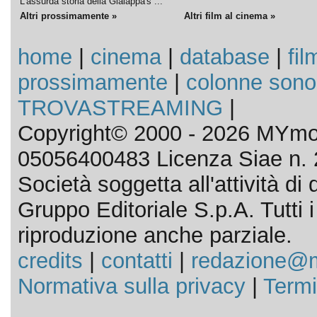
L'assurda storia della Gialappa's ...
Altri prossimamente »
Altri film al cinema »
home
|
cinema
|
database
|
fil
prossimamente
|
colonne sono
TROVASTREAMING
|
Copyright© 2000 - 2026 MYmov
05056400483 Licenza Siae n. 
Società soggetta all'attività d
Gruppo Editoriale S.p.A. Tutti i d
riproduzione anche parziale.
credits
|
contatti
|
redazione@m
Normativa sulla privacy
|
Termi