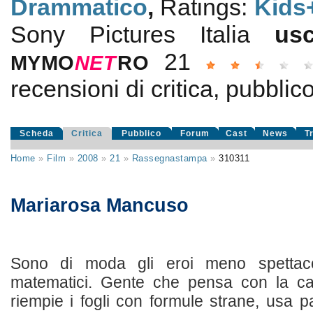
Drammatico
,
Ratings:
Kids
Sony Pictures Italia
us
21
MYMO
NE
T
RO
recensioni di critica, pubblico
Scheda
Critica
Pubblico
Forum
Cast
News
T
Home
»
Film
»
2008
»
21
»
Rassegnastampa
»
310311
Mariarosa Mancuso
Sono di moda gli eroi meno spettaco
matematici. Gente che pensa con la ca
riempie i fogli con formule strane, usa p