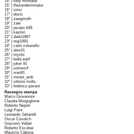
14° |
tony montana
15° |
thesenderminator
16° |
simo
17° |
dezio
18° |
yawgmoth
19° |
zale
20° |
jacopo b98
21° |
kayton
22° |
dado1987
23° |
regi1991
24° |
carlo zulianello
25° |
alex41
26° |
mystic
27° |
bella earl!
28° |
joker 91
29° |
solversrf
30° |
ivan91
31° |
mister_wnb
32° |
vittorio mollo
33° |
federico pavani
Rassegna stampa
Marco Giovannini
Claudia Morgoglione
Roberto Nepoti
Luigi Paini
Leonardo Jattarelli
Oscar Cosulich
Giacomo Vallati
Roberto Escobar
Maurizio Cabona