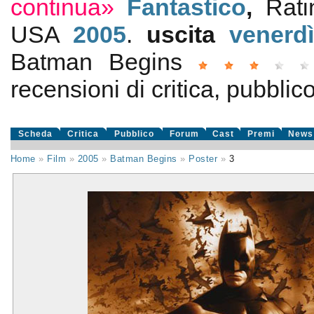
continua»
Fantastico
,
Rat
USA
2005
.
uscita
venerd
Batman Begins
recensioni di critica, pubblico
Scheda
Critica
Pubblico
Forum
Cast
Premi
News
Home
»
Film
»
2005
»
Batman Begins
»
Poster
»
3