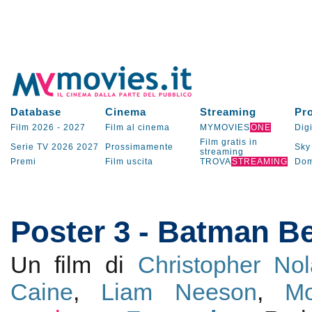
Database
Cinema
Streaming
Pr
Film 2026
-
2027
Film al cinema
MYMOVIES
ONE
Digi
Film gratis in
Serie TV
2026
2027
Prossimamente
Sky
streaming
Premi
Film uscita
TROVA
STREAMING
Dom
Poster 3 - Batman B
Un film di
Christopher No
Caine
,
Liam Neeson
,
M