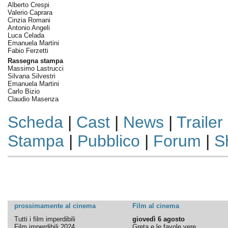
Alberto Crespi
Valerio Caprara
Cinzia Romani
Antonio Angeli
Luca Celada
Emanuela Martini
Fabio Ferzetti
Rassegna stampa
Massimo Lastrucci
Silvana Silvestri
Emanuela Martini
Carlo Bizio
Claudio Masenza
Scheda
|
Cast
|
News
|
Trailer
Stampa
|
Pubblico
|
Forum
|
S
prossimamente al cinema
Film al cinema
Tutti i film imperdibili
giovedì 6 agosto
Film imperdibili 2024
Greta e le favole vere