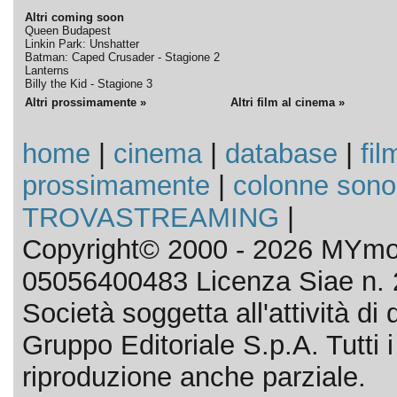
Altri coming soon
Queen Budapest
Linkin Park: Unshatter
Batman: Caped Crusader - Stagione 2
Lanterns
Billy the Kid - Stagione 3
Altri prossimamente »
Altri film al cinema »
home
|
cinema
|
database
|
fil
prossimamente
|
colonne sono
TROVASTREAMING
|
Copyright© 2000 - 2026 MYmov
05056400483 Licenza Siae n. 
Società soggetta all'attività d
Gruppo Editoriale S.p.A. Tutti i d
riproduzione anche parziale.