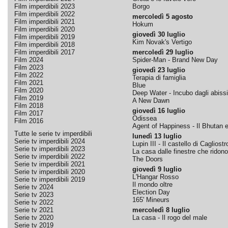
Film imperdibili 2023
Borgo
Film imperdibili 2022
mercoledì 5 agosto
Film imperdibili 2021
Hokum
Film imperdibili 2020
giovedì 30 luglio
Film imperdibili 2019
Kim Novak's Vertigo
Film imperdibili 2018
Film imperdibili 2017
mercoledì 29 luglio
Film 2024
Spider-Man - Brand New Day
Film 2023
giovedì 23 luglio
Film 2022
Terapia di famiglia
Film 2021
Blue
Film 2020
Deep Water - Incubo dagli abissi
Film 2019
A New Dawn
Film 2018
giovedì 16 luglio
Film 2017
Odissea
Film 2016
Agent of Happiness - Il Bhutan e 
Tutte le serie tv imperdibili
lunedì 13 luglio
Serie tv imperdibili 2024
Lupin III - Il castello di Cagliostr
Serie tv imperdibili 2023
La casa dalle finestre che ridono
Serie tv imperdibili 2022
The Doors
Serie tv imperdibili 2021
giovedì 9 luglio
Serie tv imperdibili 2020
L'Hangar Rosso
Serie tv imperdibili 2019
Il mondo oltre
Serie tv 2024
Election Day
Serie tv 2023
165' Mineurs
Serie tv 2022
Serie tv 2021
mercoledì 8 luglio
Serie tv 2020
La casa - Il rogo del male
Serie tv 2019