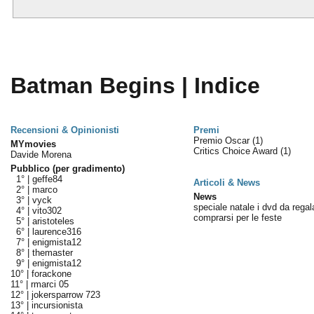
Batman Begins | Indice
Recensioni & Opinionisti
Premi
Premio Oscar
(1)
MYmovies
Critics Choice Award
(1)
Davide Morena
Pubblico (per gradimento)
1° |
geffe84
Articoli & News
2° |
marco
News
3° |
vyck
speciale natale i dvd da regal
4° |
vito302
comprarsi per le feste
5° |
aristoteles
6° |
laurence316
7° |
enigmista12
8° |
themaster
9° |
enigmista12
10° |
forackone
11° |
rmarci 05
12° |
jokersparrow 723
13° |
incursionista