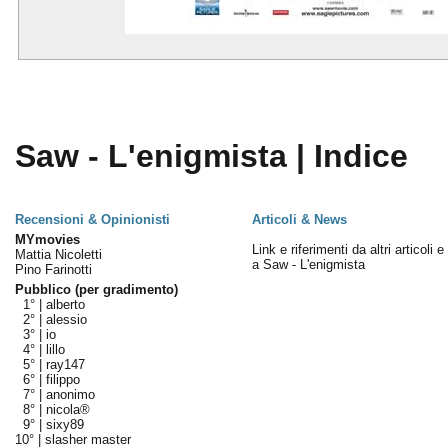
Saw - L'enigmista | Indice
Recensioni & Opinionisti
Articoli & News
MYmovies
Link e riferimenti da altri articoli 
Mattia Nicoletti
a Saw - L'enigmista
Pino Farinotti
Pubblico (per gradimento)
1° |
alberto
2° |
alessio
3° |
io
4° |
lillo
5° |
ray147
6° |
filippo
7° |
anonimo
8° |
nicola®
9° |
sixy89
10° |
slasher master