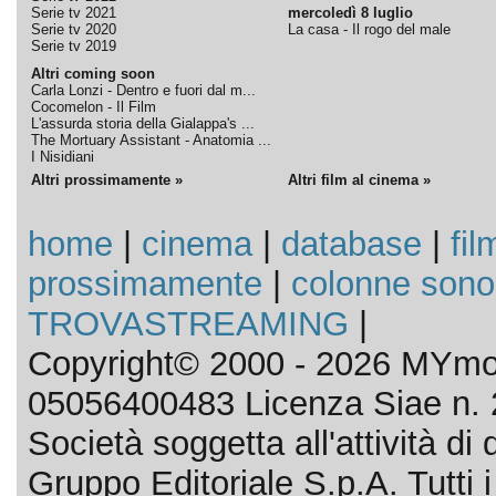
Serie tv 2021
mercoledì 8 luglio
Serie tv 2020
La casa - Il rogo del male
Serie tv 2019
Altri coming soon
Carla Lonzi - Dentro e fuori dal m...
Cocomelon - Il Film
L'assurda storia della Gialappa's ...
The Mortuary Assistant - Anatomia ...
I Nisidiani
Altri prossimamente »
Altri film al cinema »
home
|
cinema
|
database
|
fil
prossimamente
|
colonne sono
TROVASTREAMING
|
Copyright© 2000 - 2026 MYmov
05056400483 Licenza Siae n. 
Società soggetta all'attività d
Gruppo Editoriale S.p.A. Tutti i d