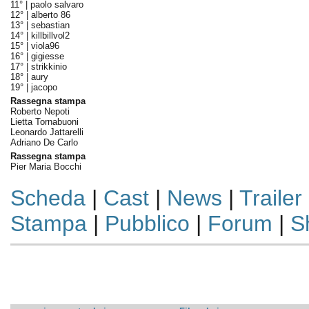
11° |
paolo salvaro
12° |
alberto 86
13° |
sebastian
14° |
killbillvol2
15° |
viola96
16° |
gigiesse
17° |
strikkinio
18° |
aury
19° |
jacopo
Rassegna stampa
Roberto Nepoti
Lietta Tornabuoni
Leonardo Jattarelli
Adriano De Carlo
Rassegna stampa
Pier Maria Bocchi
Scheda
|
Cast
|
News
|
Trailer
Stampa
|
Pubblico
|
Forum
|
S