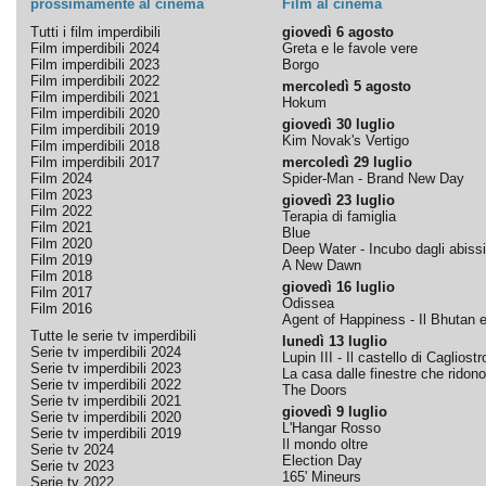
prossimamente al cinema
Film al cinema
Tutti i film imperdibili
giovedì 6 agosto
Film imperdibili 2024
Greta e le favole vere
Film imperdibili 2023
Borgo
Film imperdibili 2022
mercoledì 5 agosto
Film imperdibili 2021
Hokum
Film imperdibili 2020
giovedì 30 luglio
Film imperdibili 2019
Kim Novak's Vertigo
Film imperdibili 2018
Film imperdibili 2017
mercoledì 29 luglio
Film 2024
Spider-Man - Brand New Day
Film 2023
giovedì 23 luglio
Film 2022
Terapia di famiglia
Film 2021
Blue
Film 2020
Deep Water - Incubo dagli abissi
Film 2019
A New Dawn
Film 2018
giovedì 16 luglio
Film 2017
Odissea
Film 2016
Agent of Happiness - Il Bhutan e 
Tutte le serie tv imperdibili
lunedì 13 luglio
Serie tv imperdibili 2024
Lupin III - Il castello di Cagliostr
Serie tv imperdibili 2023
La casa dalle finestre che ridono
Serie tv imperdibili 2022
The Doors
Serie tv imperdibili 2021
giovedì 9 luglio
Serie tv imperdibili 2020
L'Hangar Rosso
Serie tv imperdibili 2019
Il mondo oltre
Serie tv 2024
Election Day
Serie tv 2023
165' Mineurs
Serie tv 2022