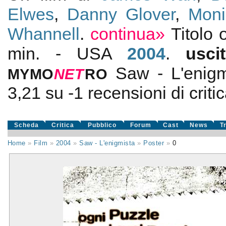
Elwes
,
Danny Glover
,
Moni
Whannell
.
continua»
Titolo 
min. - USA
2004
.
usc
Saw - L'enigm
MYMO
NE
T
RO
3,21
su
-1
recensioni di critic
Scheda
Critica
Pubblico
Forum
Cast
News
T
Home
»
Film
»
2004
»
Saw - L'enigmista
»
Poster
»
0