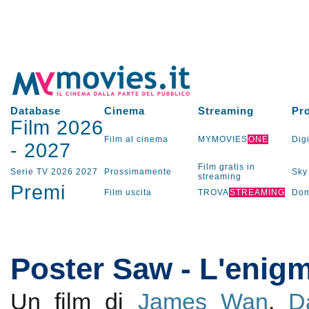
Database
Cinema
Streaming
Pr
Film 2026
Film al cinema
MYMOVIES
ONE
Digi
-
2027
Film gratis in
Serie TV
2026
2027
Prossimamente
Sky
streaming
Premi
Film uscita
TROVA
STREAMING
Dom
Poster Saw - L'enigm
Un film di
James Wan
,
D