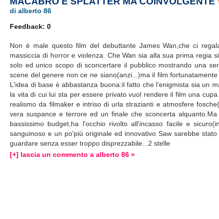
MACABRO E SPLATTER MA COINVOLGENTE
di alberto 86
Feedback: 0
Non è male questo film del debuttante James Wan,che ci regala 
massiccia di horror e violenza. Che Wan sia alla sua prima regia s
solo ed unico scopo di sconcertare il pubblico mostrando una seri
scene del genere non ce ne siano(anzi...)ma il film fortunatamente
L'idea di base è abbastanza buona:il fatto che l'enigmista sia un ma
la vita di cui lui sta per essere privato vuol rendere il film una cupa
realismo da filmaker e intriso di urla strazianti e atmosfere fosch
vera suspance e terrore ed un finale che sconcerta alquanto.Ma di
bassissimo budget,ha l'occhio rivolto all'incasso facile e sicuro(
sanguinoso e un po'più originale ed innovativo Saw sarebbe stato p
guardare senza esser troppo disprezzabile...2 stelle
[+] lascia un commento a alberto 86 »