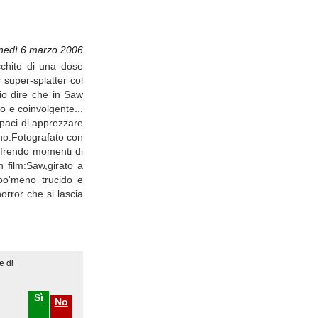
nedì 6 marzo 2006
chito di una dose
 super-splatter col
io dire che in Saw
o e coinvolgente...
apaci di apprezzare
dono.Fotografato con
offrendo momenti di
 film:Saw,girato a
n po'meno trucido e
orror che si lascia
e di
Sì
No