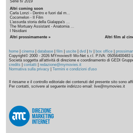
Serie tv 2019
Altri coming soon
Carla Lonzi - Dentro e fuori dal m...
Cocomelon - Il Film
L'assurda storia della Gialappa's ...
The Mortuary Assistant - Anatomia ...
I Nisidiani
Altri prossimamente »
Altri film al ci
home
|
cinema
|
database
|
film
|
uscite
|
dvd
|
tv
|
box office
|
prossima
Copyright© 2000 - 2026 MYmovies® Mo-Net s.r.l. P.IVA: 05056400483 L
Società soggetta all'attività di direzione e coordinamento di GEDI Gruppo E
credits
|
contatti
|
redazione@mymovies.it
Normativa sulla privacy
|
Termini e condizioni d'uso
Il riesame e il controllo editoriale dei contenuti del presente sito sono a
Per contatti, scrivere al seguente indirizzo email: live@mymovies.it