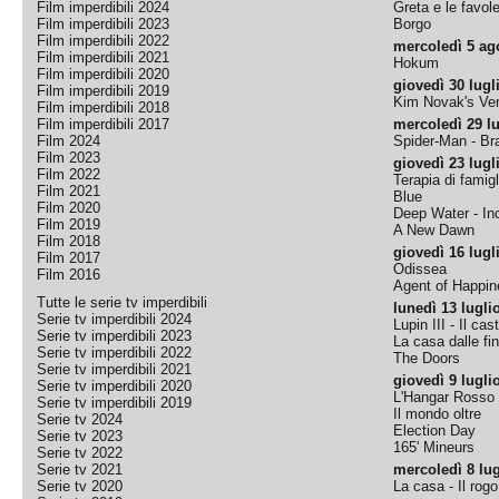
Film imperdibili 2024
Greta e le favol
Film imperdibili 2023
Borgo
Film imperdibili 2022
mercoledì 5 ag
Film imperdibili 2021
Hokum
Film imperdibili 2020
giovedì 30 lugl
Film imperdibili 2019
Kim Novak's Ver
Film imperdibili 2018
Film imperdibili 2017
mercoledì 29 lu
Film 2024
Spider-Man - B
Film 2023
giovedì 23 lugl
Film 2022
Terapia di famigl
Film 2021
Blue
Film 2020
Deep Water - Inc
Film 2019
A New Dawn
Film 2018
giovedì 16 lugl
Film 2017
Odissea
Film 2016
Agent of Happine
Tutte le serie tv imperdibili
lunedì 13 lugli
Serie tv imperdibili 2024
Lupin III - Il cas
Serie tv imperdibili 2023
La casa dalle fi
Serie tv imperdibili 2022
The Doors
Serie tv imperdibili 2021
giovedì 9 lugli
Serie tv imperdibili 2020
L'Hangar Rosso
Serie tv imperdibili 2019
Il mondo oltre
Serie tv 2024
Election Day
Serie tv 2023
165' Mineurs
Serie tv 2022
Serie tv 2021
mercoledì 8 lug
Serie tv 2020
La casa - Il rog