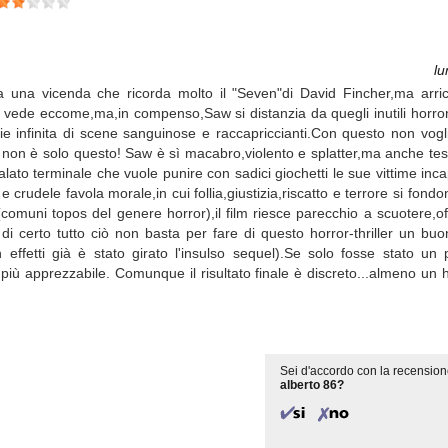
lu
una vicenda che ricorda molto il "Seven"di David Fincher,ma arric
i vede eccome,ma,in compenso,Saw si distanzia da quegli inutili horror
e infinita di scene sanguinose e raccapriccianti.Con questo non vogl
 non è solo questo! Saw è sì macabro,violento e splatter,ma anche tes
lato terminale che vuole punire con sadici giochetti le sue vittime inc
 e crudele favola morale,in cui follia,giustizia,riscatto e terrore si fon
e(comuni topos del genere horror),il film riesce parecchio a scuotere,
 certo tutto ciò non basta per fare di questo horror-thriller un buon
in effetti già è stato girato l'insulso sequel).Se solo fosse stato u
iù apprezzabile. Comunque il risultato finale è discreto...almeno un h
Sei d'accordo con la recension
alberto 86?