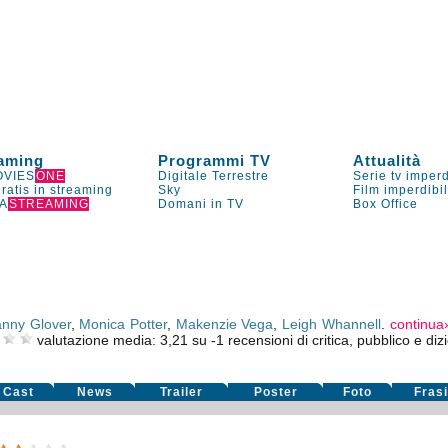
aming
Programmi TV
Attualità
VIES
ONE
Digitale Terrestre
Serie tv imperd
gratis in streaming
Sky
Film imperdibi
A
STREAMING
Domani in TV
Box Office
nny Glover
,
Monica Potter
,
Makenzie Vega
,
Leigh Whannell
.
continua
valutazione media:
3,21
su
-1
recensioni di critica, pubblico e dizi
Cast
News
Trailer
Poster
Foto
Fras