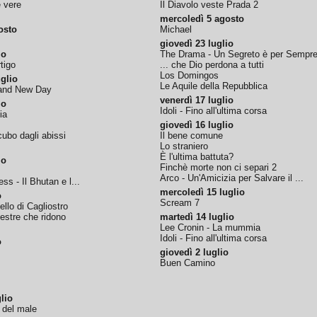
e vere
Il Diavolo veste Prada 2
mercoledì 5 agosto
osto
Michael
giovedì 23 luglio
io
The Drama - Un Segreto è per Sempr
tigo
... che Dio perdona a tutti
Los Domingos
glio
Le Aquile della Repubblica
rand New Day
venerdì 17 luglio
io
Idoli - Fino all'ultima corsa
ia
giovedì 16 luglio
ubo dagli abissi
Il bene comune
Lo straniero
È l'ultima battuta?
io
Finchè morte non ci separi 2
Arco - Un'Amicizia per Salvare il ...
ss - Il Bhutan e l...
mercoledì 15 luglio
o
Scream 7
tello di Cagliostro
nestre che ridono
martedì 14 luglio
Lee Cronin - La mummia
Idoli - Fino all'ultima corsa
o
giovedì 2 luglio
Buen Camino
lio
o del male