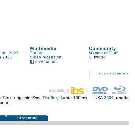
Multimedia
Community
ibili 2025
Trailer
MYmovies Club
li 2025
Video recensioni
twitter
diventa fan
ricerca avanzata
»
Titolo originale
Saw
.
Thriller
,
durata 100 min. - USA
2004
.
uscita
onari.
i
Streaming