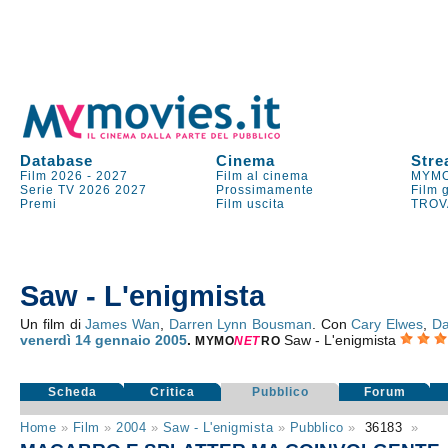
Database
Cinema
Stre
Film 2026
-
2027
Film al cinema
MYMO
Serie TV
2026
2027
Prossimamente
Film 
Premi
Film uscita
TROV
Saw - L'enigmista
Un film di
James Wan
,
Darren Lynn Bousman
. Con
Cary Elwes
,
Da
venerdì 14
gennaio 2005
.
Saw - L'enigmista
MYMO
NE
T
RO
Scheda
Critica
Pubblico
Forum
Home
»
Film
»
2004
»
Saw - L'enigmista
»
Pubblico
»
36183
»