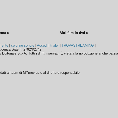
nema »
Altri film in dvd »
mente
|
colonne sonore
|
Accedi
|
trailer
|
TROVASTREAMING
|
icenza Siae n. 2792/I/2742.
ditoriale S.p.A. Tutti i diritti riservati. È vietata la riproduzione anche parzia
ffidati al team di MYmovies e al direttore responsabile.