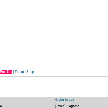
Pubblico
|
Forum
|
Shop
|
Novità in dvd
to
giovedì 6 agosto