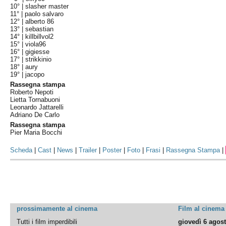
10° |
slasher master
11° |
paolo salvaro
12° |
alberto 86
13° |
sebastian
14° |
killbillvol2
15° |
viola96
16° |
gigiesse
17° |
strikkinio
18° |
aury
19° |
jacopo
Rassegna stampa
Roberto Nepoti
Lietta Tornabuoni
Leonardo Jattarelli
Adriano De Carlo
Rassegna stampa
Pier Maria Bocchi
Scheda
|
Cast
|
News
|
Trailer
|
Poster
|
Foto
|
Frasi
|
Rassegna Stampa
|
prossimamente al cinema
Film al cinema
Tutti i film imperdibili
giovedì 6 agos