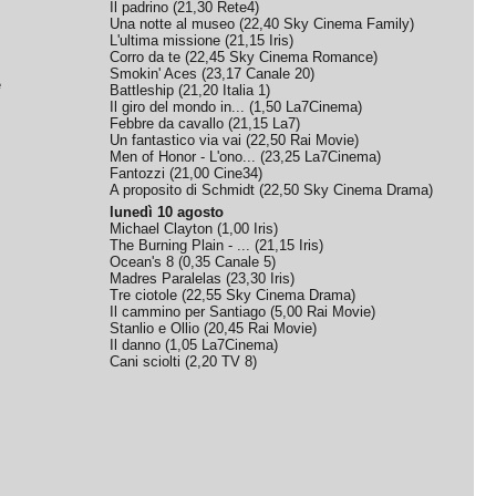
Il padrino
(
21,30
Rete4
)
Una notte al museo
(
22,40
Sky Cinema Family
)
L'ultima missione
(
21,15
Iris
)
Corro da te
(
22,45
Sky Cinema Romance
)
Smokin' Aces
(
23,17
Canale 20
)
e
Battleship
(
21,20
Italia 1
)
Il giro del mondo in...
(
1,50
La7Cinema
)
Febbre da cavallo
(
21,15
La7
)
Un fantastico via vai
(
22,50
Rai Movie
)
Men of Honor - L'ono...
(
23,25
La7Cinema
)
Fantozzi
(
21,00
Cine34
)
A proposito di Schmidt
(
22,50
Sky Cinema Drama
)
lunedì 10 agosto
Michael Clayton
(
1,00
Iris
)
The Burning Plain - ...
(
21,15
Iris
)
Ocean's 8
(
0,35
Canale 5
)
Madres Paralelas
(
23,30
Iris
)
Tre ciotole
(
22,55
Sky Cinema Drama
)
Il cammino per Santiago
(
5,00
Rai Movie
)
Stanlio e Ollio
(
20,45
Rai Movie
)
Il danno
(
1,05
La7Cinema
)
Cani sciolti
(
2,20
TV 8
)