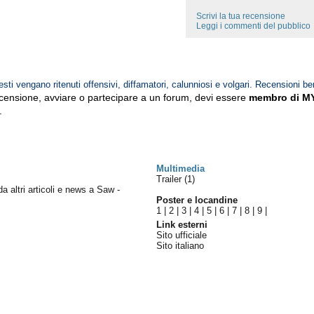
Scrivi la tua recensione
Leggi i commenti del pubblico
esti vengano ritenuti offensivi, diffamatori, calunniosi e volgari. Recensioni be
ecensione, avviare o partecipare a un forum, devi essere
membro di M
.
Multimedia
Trailer (1)
da altri articoli e news a Saw -
Poster e locandine
1
|
2
|
3
|
4
|
5
|
6
|
7
|
8
|
9
|
Link esterni
Sito ufficiale
Sito italiano