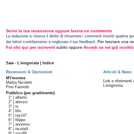
Scrivi la tua recensione oppure lascia un commento
La redazione si riserva il diritto di rimuovere i commenti inseriti qualora qu
Per lasciare una r
dai lettori contribuiranno a migliorare il tuo feedback.
Fai clic qui per iscriverti
subito oppure
Accedi se sei già iscritto
Saw - L'enigmista | Indice
Recensioni & Opinionisti
Articoli & News
MYmovies
Link e riferimenti 
Mattia Nicoletti
L'enigmista
Pino Farinotti
Pubblico (per gradimento)
1° |
alberto
2° |
alessio
3° |
io
4° |
lillo
5° |
ray147
6° |
filippo
7° |
anonimo
8° |
nicola®
9° |
sixy89