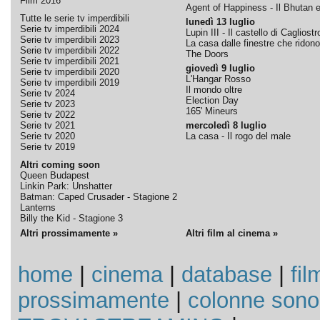
Film 2016
Agent of Happiness - Il Bhutan e 
Tutte le serie tv imperdibili
lunedì 13 luglio
Serie tv imperdibili 2024
Lupin III - Il castello di Cagliostr
Serie tv imperdibili 2023
La casa dalle finestre che ridono
Serie tv imperdibili 2022
The Doors
Serie tv imperdibili 2021
giovedì 9 luglio
Serie tv imperdibili 2020
L'Hangar Rosso
Serie tv imperdibili 2019
Il mondo oltre
Serie tv 2024
Election Day
Serie tv 2023
165' Mineurs
Serie tv 2022
Serie tv 2021
mercoledì 8 luglio
Serie tv 2020
La casa - Il rogo del male
Serie tv 2019
Altri coming soon
Queen Budapest
Linkin Park: Unshatter
Batman: Caped Crusader - Stagione 2
Lanterns
Billy the Kid - Stagione 3
Altri prossimamente »
Altri film al cinema »
home
|
cinema
|
database
|
fil
prossimamente
|
colonne sono