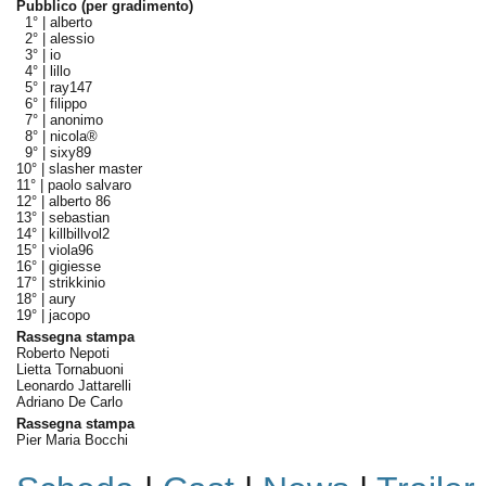
Pubblico (per gradimento)
1° |
alberto
2° |
alessio
3° |
io
4° |
lillo
5° |
ray147
6° |
filippo
7° |
anonimo
8° |
nicola®
9° |
sixy89
10° |
slasher master
11° |
paolo salvaro
12° |
alberto 86
13° |
sebastian
14° |
killbillvol2
15° |
viola96
16° |
gigiesse
17° |
strikkinio
18° |
aury
19° |
jacopo
Rassegna stampa
Roberto Nepoti
Lietta Tornabuoni
Leonardo Jattarelli
Adriano De Carlo
Rassegna stampa
Pier Maria Bocchi