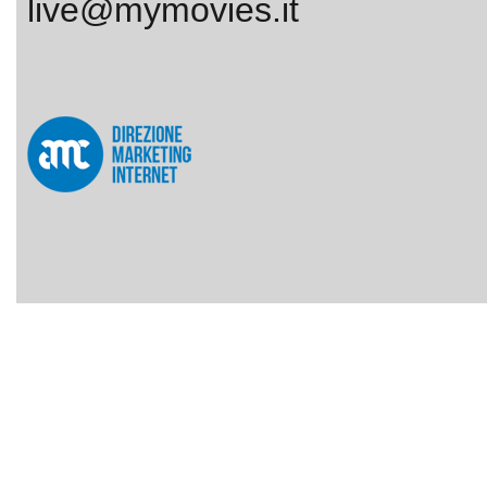
live@mymovies.it