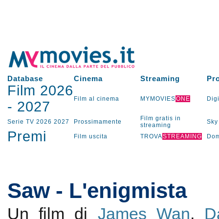
Database
Cinema
Streaming
Pr
Film 2026
Film al cinema
MYMOVIES
ONE
Digi
-
2027
Film gratis in
Serie TV
2026
2027
Prossimamente
Sky
streaming
Premi
Film uscita
TROVA
STREAMING
Dom
Saw - L'enigmista
Un film di
James Wan
,
D