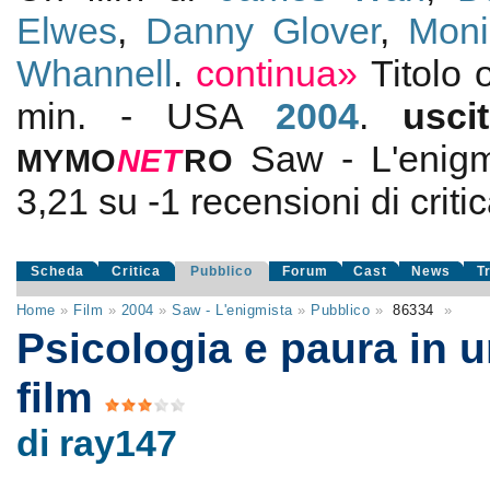
Elwes
,
Danny Glover
,
Moni
Whannell
.
continua»
Titolo 
min. - USA
2004
.
usc
Saw - L'enigm
MYMO
NE
T
RO
3,21
su
-1
recensioni di critic
Scheda
Critica
Pubblico
Forum
Cast
News
T
Home
»
Film
»
2004
»
Saw - L'enigmista
»
Pubblico
»
86334
»
Psicologia e paura in 
film
di ray147