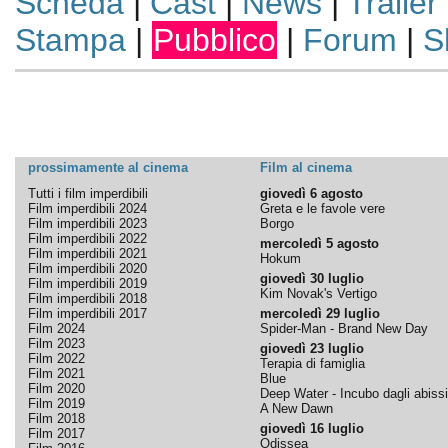
Scheda
|
Cast
|
News
|
Trailer
Stampa
|
Pubblico
|
Forum
|
S
prossimamente al cinema
Film al cinema
Tutti i film imperdibili
giovedì 6 agosto
Film imperdibili 2024
Greta e le favole vere
Film imperdibili 2023
Borgo
Film imperdibili 2022
mercoledì 5 agosto
Film imperdibili 2021
Hokum
Film imperdibili 2020
giovedì 30 luglio
Film imperdibili 2019
Kim Novak's Vertigo
Film imperdibili 2018
Film imperdibili 2017
mercoledì 29 luglio
Film 2024
Spider-Man - Brand New Day
Film 2023
giovedì 23 luglio
Film 2022
Terapia di famiglia
Film 2021
Blue
Film 2020
Deep Water - Incubo dagli abissi
Film 2019
A New Dawn
Film 2018
giovedì 16 luglio
Film 2017
Odissea