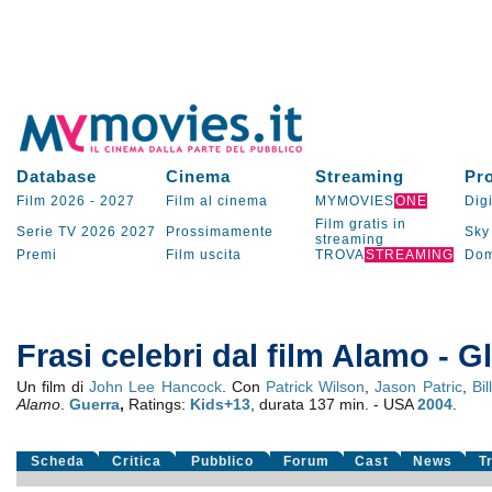
Database
Cinema
Streaming
Pr
Film 2026
-
2027
Film al cinema
MYMOVIES
ONE
Digi
Film gratis in
Serie TV
2026
2027
Prossimamente
Sky
streaming
Premi
Film uscita
TROVA
STREAMING
Dom
Frasi celebri dal film Alamo - Gl
Un film di
John Lee Hancock
. Con
Patrick Wilson
,
Jason Patric
,
Bi
Alamo
.
Guerra
,
Ratings:
Kids+13
, durata 137 min. - USA
2004
.
Scheda
Critica
Pubblico
Forum
Cast
News
T