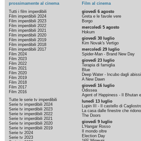
prossimamente al cinema
Film al cinema
Tutti i film imperdibili
giovedì 6 agosto
Film imperdibili 2024
Greta e le favole vere
Film imperdibili 2023
Borgo
Film imperdibili 2022
mercoledì 5 agosto
Film imperdibili 2021
Hokum
Film imperdibili 2020
giovedì 30 luglio
Film imperdibili 2019
Kim Novak's Vertigo
Film imperdibili 2018
Film imperdibili 2017
mercoledì 29 luglio
Film 2024
Spider-Man - Brand New Day
Film 2023
giovedì 23 luglio
Film 2022
Terapia di famiglia
Film 2021
Blue
Film 2020
Deep Water - Incubo dagli abissi
Film 2019
A New Dawn
Film 2018
giovedì 16 luglio
Film 2017
Odissea
Film 2016
Agent of Happiness - Il Bhutan e 
Tutte le serie tv imperdibili
lunedì 13 luglio
Serie tv imperdibili 2024
Lupin III - Il castello di Cagliostr
Serie tv imperdibili 2023
La casa dalle finestre che ridono
Serie tv imperdibili 2022
The Doors
Serie tv imperdibili 2021
giovedì 9 luglio
Serie tv imperdibili 2020
L'Hangar Rosso
Serie tv imperdibili 2019
Il mondo oltre
Serie tv 2024
Election Day
Serie tv 2023
165' Mineurs