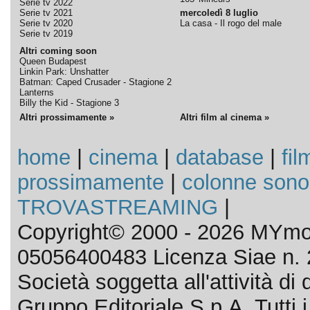
Serie tv 2022
Serie tv 2021
mercoledì 8 luglio
Serie tv 2020
La casa - Il rogo del male
Serie tv 2019
Altri coming soon
Queen Budapest
Linkin Park: Unshatter
Batman: Caped Crusader - Stagione 2
Lanterns
Billy the Kid - Stagione 3
Altri prossimamente »
Altri film al cinema »
home
|
cinema
|
database
|
fil
prossimamente
|
colonne sono
TROVASTREAMING
|
Copyright© 2000 - 2026 MYmov
05056400483 Licenza Siae n. 
Società soggetta all'attività d
Gruppo Editoriale S.p.A. Tutti i d