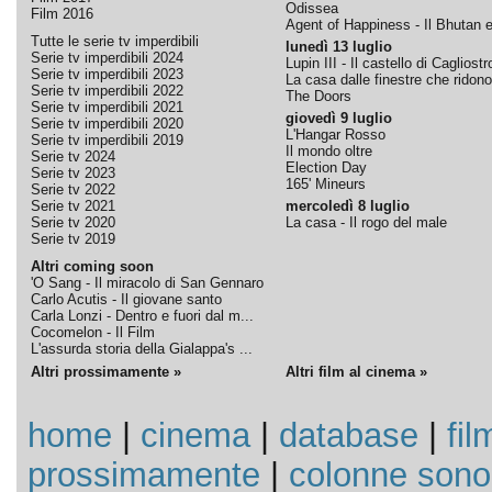
Odissea
Film 2016
Agent of Happiness - Il Bhutan e 
Tutte le serie tv imperdibili
lunedì 13 luglio
Serie tv imperdibili 2024
Lupin III - Il castello di Cagliostr
Serie tv imperdibili 2023
La casa dalle finestre che ridono
Serie tv imperdibili 2022
The Doors
Serie tv imperdibili 2021
giovedì 9 luglio
Serie tv imperdibili 2020
L'Hangar Rosso
Serie tv imperdibili 2019
Il mondo oltre
Serie tv 2024
Election Day
Serie tv 2023
165' Mineurs
Serie tv 2022
Serie tv 2021
mercoledì 8 luglio
Serie tv 2020
La casa - Il rogo del male
Serie tv 2019
Altri coming soon
'O Sang - Il miracolo di San Gennaro
Carlo Acutis - Il giovane santo
Carla Lonzi - Dentro e fuori dal m...
Cocomelon - Il Film
L'assurda storia della Gialappa's ...
Altri prossimamente »
Altri film al cinema »
home
|
cinema
|
database
|
fil
prossimamente
|
colonne sono