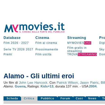
Database
Cinema
Streaming
Pr
Film 2026
-
2027
Film al cinema
MYMOVIES
ONE
Digi
Film gratis in
Serie TV
2026
2027
Prossimamente
Sky
streaming
Premi
Film uscita
TROVA
STREAMING
Dom
Alamo - Gli ultimi eroi
Un film di
John Lee Hancock
. Con
Patrick Wilson
,
Jason Patric
,
Bi
Alamo
.
Guerra
,
Ratings:
Kids+13
, durata 137 min. - USA
2004
.
Scheda
Critica
Pubblico
Forum
Cast
News
T