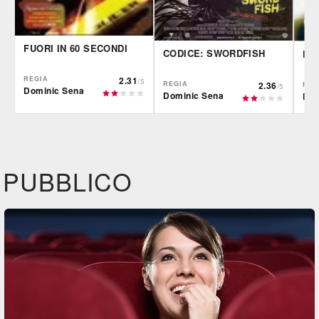
FUORI IN 60 SECONDI
CODICE: SWORDFISH
KA
REGIA
2.31
/5
REGIA
2.36
REG
/5
Dominic Sena
Dominic Sena
Dom
IBS
IBS
IBS
DVD
BR
DVD
BR
Feltrinelli
Feltrinelli
Felt
DVD
DVD
PUBBLICO
Film&More
BR