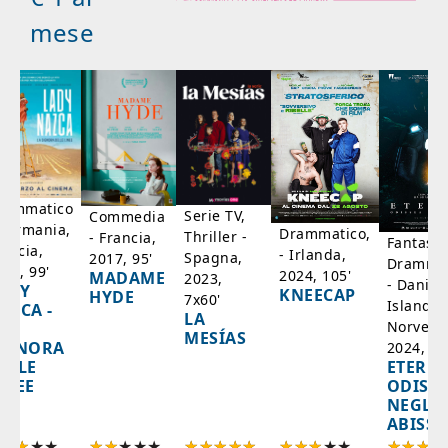
mese
rammatico
Serie TV,
Commedia
 Germania,
Drammatico,
Thriller -
- Francia,
Fantasci
rancia,
- Irlanda,
Spagna,
2017, 95'
Drammat
025, 99'
2024, 105'
MADAME
2023,
- Danim
ADY
KNEECAP
HYDE
7x60'
Islanda,
AZCA -
LA
Norvegi
A
MESÍAS
IGNORA
2024, 10
ETERNA
ELLE
ODISS
INEE
NEGLI
ABISSI