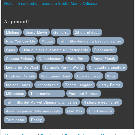
Hokum è sul podio, insieme a Spider Man e Odissea
Argomenti
Minions
Scary Movie
Gomorra
28 giorni dopo
Now You See Me
M3gan
Tutti i film dedicati a Dragon Trainer
Opus
I film e le serie ispirate a Il gattopardo
Biancaneve
Checco Zalone
Oppenheimer
Baby Sitter
Royal Family
Leonardo Da Vinci
Jurassic Park - World
Cinquanta sfumature
Pirati dei Caraibi
007 James Bond
Auto da corsa
Virus
Indiana Jones
Unbreakable
Robert Langdon
Harry Potter
Millennium
Teen movie italiani
Fast and Furious
Tutti i film del Marvel Cinematic Universe
Il signore degli anelli
Alice nel paese delle meraviglie
Mad Max
Che Guevara
Terminator
Rocky