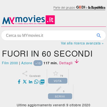
Vai alla ricerca avanzata »
FUORI IN 60 SECONDI

Film 2000
|
Azione
117 min.
Dettagli
+13


79
Condividi
VOTA


5
SCRIVI
Ultimo aggiornamento venerdì 9 ottobre 2020