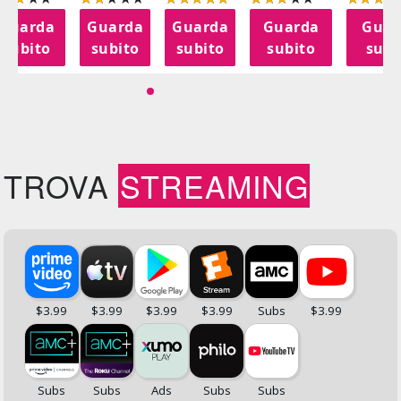
Guarda
Guarda
Guarda
Guarda
Guar
subito
subito
subito
subito
subi
TROVA
STREAMING