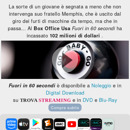
La sorte di un giovane è segnata a meno che non
intervenga suo fratello Memphis, che è uscito dal
giro dei furti di macchine da tempo, ma che in
passa... Al
Box Office Usa
Fuori in 60 secondi
ha
incassato
102 milioni di dollari
.
Fuori in 60 secondi
è disponibile a
Noleggio
e in
Digital Download
su
e in
DVD
e
Blu-Ray
TROVA
STREAMING
Compra subito