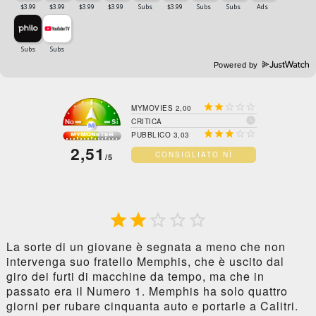
Powered by





MYMOVIES 2,00

CRITICA





PUBBLICO 3,03
2,51
CONSIGLIATO NÌ
/5





La sorte di un giovane è segnata a meno che non
intervenga suo fratello Memphis, che è uscito dal
giro dei furti di macchine da tempo, ma che in
passato era il Numero 1. Memphis ha solo quattro
giorni per rubare cinquanta auto e portarle a Calitri.