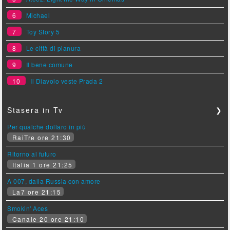
6
Michael
7
Toy Story 5
8
Le città di pianura
9
Il bene comune
10
Il Diavolo veste Prada 2
Stasera in Tv
❯
Per qualche dollaro in più
RaiTre ore 21:30
Ritorno al futuro
Italia 1 ore 21:25
A 007, dalla Russia con amore
La7 ore 21:15
Smokin' Aces
Canale 20 ore 21:10