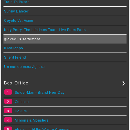
Train To Busan
Sunny Dancer
Coyote Vs. Acme
Katy Perry: The Lifetimes Tour - Live From Paris
giovedì 3 settembre
Il Malloppo
Silent Friend
Un mondo meraviglioso
Box Office
❯
1
Spider-Man - Brand New Day
2
Odissea
3
Hokum
4
Minions & Monsters
5
Ateez: Light the Way in Cinemas