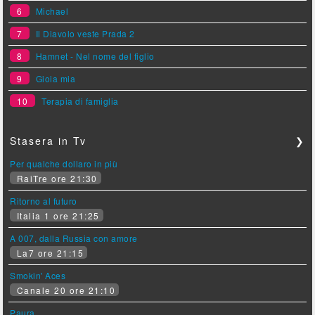
6
Michael
7
Il Diavolo veste Prada 2
8
Hamnet - Nel nome del figlio
9
Gioia mia
10
Terapia di famiglia
Stasera in Tv
❯
Per qualche dollaro in più
RaiTre ore 21:30
Ritorno al futuro
Italia 1 ore 21:25
A 007, dalla Russia con amore
La7 ore 21:15
Smokin' Aces
Canale 20 ore 21:10
Paura