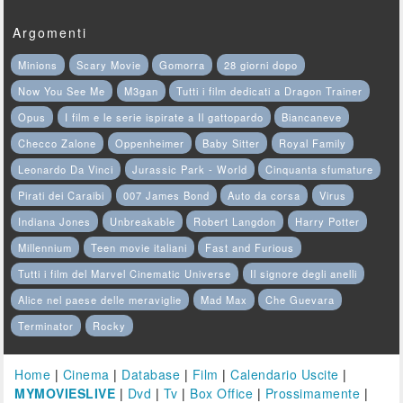
Argomenti
Minions
Scary Movie
Gomorra
28 giorni dopo
Now You See Me
M3gan
Tutti i film dedicati a Dragon Trainer
Opus
I film e le serie ispirate a Il gattopardo
Biancaneve
Checco Zalone
Oppenheimer
Baby Sitter
Royal Family
Leonardo Da Vinci
Jurassic Park - World
Cinquanta sfumature
Pirati dei Caraibi
007 James Bond
Auto da corsa
Virus
Indiana Jones
Unbreakable
Robert Langdon
Harry Potter
Millennium
Teen movie italiani
Fast and Furious
Tutti i film del Marvel Cinematic Universe
Il signore degli anelli
Alice nel paese delle meraviglie
Mad Max
Che Guevara
Terminator
Rocky
Home
|
Cinema
|
Database
|
Film
|
Calendario Uscite
|
MYMOVIESLIVE
|
Dvd
|
Tv
|
Box Office
|
Prossimamente
|