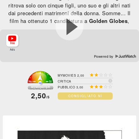
ritrova solo con cinque figli, uno suo e gli altri nati
dai precedenti matrimoni della donna. Somme... Il
film ha ottenuto 1 candidatura a
Golden Globes
,
Powered by





MYMOVIES 2,00

CRITICA





PUBBLICO 3,00
2,50
CONSIGLIATO NÌ
/5