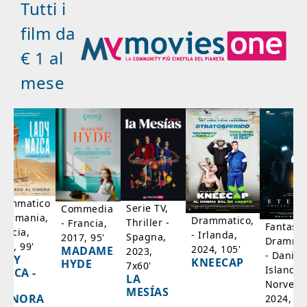
Tutti i
film da
€ 1 al
mese
rammatico
Serie TV,
Commedia
 Germania,
Drammatico,
Thriller -
- Francia,
Fantasci
rancia,
- Irlanda,
Spagna,
2017, 95'
Drammat
025, 99'
2024, 105'
MADAME
2023,
- Danim
ADY
KNEECAP
HYDE
7x60'
Islanda,
AZCA -
LA
Norvegi
A
MESÍAS
IGNORA
2024, 10