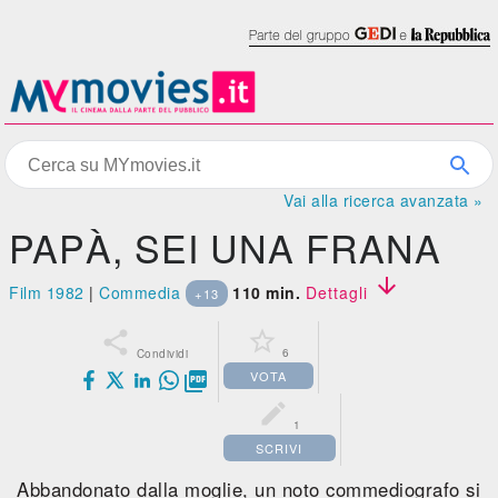
Vai alla ricerca avanzata »
PAPÀ, SEI UNA FRANA

Film 1982
|
Commedia
110 min.
Dettagli
+13


6
Condividi
VOTA


1
SCRIVI
Abbandonato dalla moglie, un noto commediografo si