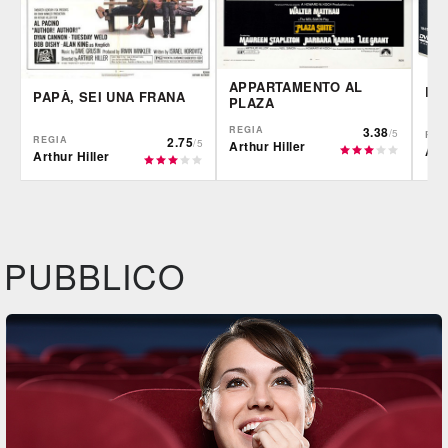
APPARTAMENTO AL
LO
PAPÀ, SEI UNA FRANA
PLAZA
REGIA
3.38
/5
REG
REGIA
2.75
/5
Arthur Hiller
Art
Arthur Hiller
IBS
IBS
Pla
DVD
DVD
Feltrinelli
Feltrinelli
IBS
DVD
DVD
PUBBLICO
Felt