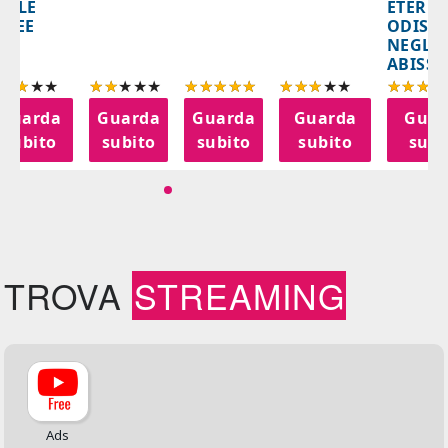
ETERNA
ELLE
ODISS
INEE
NEGLI
ABISSI
Guarda
Guarda
Guarda
Guarda
Guar
subito
subito
subito
subito
subi
TROVA
STREAMING