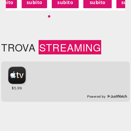
subito
subito
subito
subito
sub
TROVA
STREAMING
Powered by