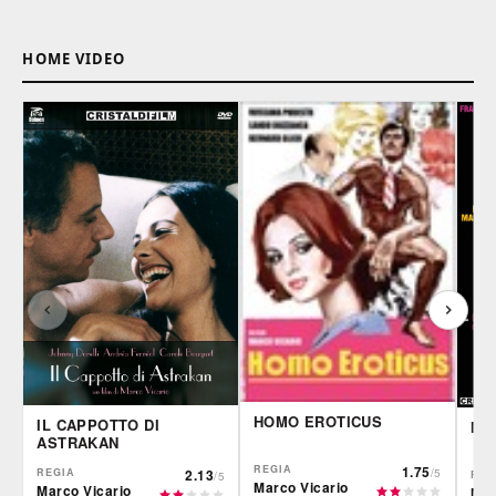
HOME VIDEO
HOMO EROTICUS
IL CAPPOTTO DI
MO
ASTRAKAN
REGIA
1.75
REGIA
2.13
/5
REG
/5
Marco Vicario
Marco Vicario
Mar