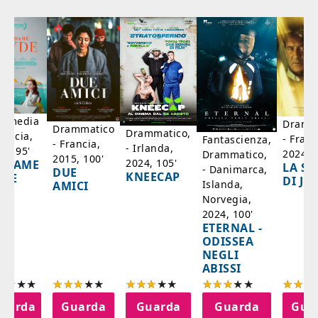
mmedia
Dramm
Drammatico
Drammatico,
rancia,
- Franc
Fantascienza,
- Francia,
- Irlanda,
17, 95'
2024, 7
Drammatico,
2015, 100'
2024, 105'
ADAME
LA SC
- Danimarca,
DUE
KNEECAP
YDE
DI JO
Islanda,
AMICI
Norvegia,
2024, 100'
ETERNAL -
ODISSEA
NEGLI
ABISSI
uarda
Guarda
Guarda
Guarda
Gua