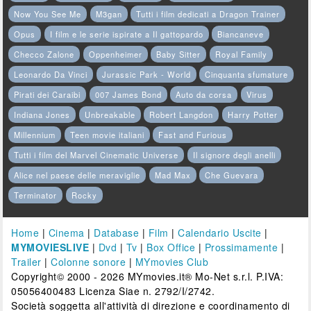
Now You See Me
M3gan
Tutti i film dedicati a Dragon Trainer
Opus
I film e le serie ispirate a Il gattopardo
Biancaneve
Checco Zalone
Oppenheimer
Baby Sitter
Royal Family
Leonardo Da Vinci
Jurassic Park - World
Cinquanta sfumature
Pirati dei Caraibi
007 James Bond
Auto da corsa
Virus
Indiana Jones
Unbreakable
Robert Langdon
Harry Potter
Millennium
Teen movie italiani
Fast and Furious
Tutti i film del Marvel Cinematic Universe
Il signore degli anelli
Alice nel paese delle meraviglie
Mad Max
Che Guevara
Terminator
Rocky
Home
|
Cinema
|
Database
|
Film
|
Calendario Uscite
|
MYMOVIESLIVE
|
Dvd
|
Tv
|
Box Office
|
Prossimamente
|
Trailer
|
Colonne sonore
|
MYmovies Club
Copyright© 2000 - 2026 MYmovies.it® Mo-Net s.r.l. P.IVA:
05056400483 Licenza Siae n. 2792/I/2742.
Società soggetta all'attività di direzione e coordinamento di