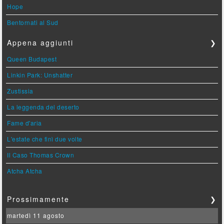
Hope
Bentornati al Sud
Appena aggiunti
❯
Queen Budapest
Linkin Park: Unshatter
Zustissia
La leggenda del deserto
Fame d'aria
L'estate che finì due volte
Il Caso Thomas Crown
Atcha Atcha
Prossimamente
❯
martedì 11 agosto