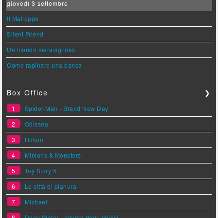
giovedì 3 settembre
Il Malloppo
Silent Friend
Un mondo meraviglioso
Come rapinare una banca
Box Office
❯
1
Spider-Man - Brand New Day
2
Odissea
3
Hokum
4
Minions & Monsters
5
Toy Story 5
6
Le città di pianura
7
Michael
8
Deep Water - Incubo dagli abissi