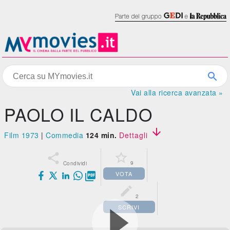
Vai alla ricerca avanzata »
PAOLO IL CALDO

Film 1973
|
Commedia
124 min.
Dettagli


9
Condividi
VOTA


2
SCRIVI