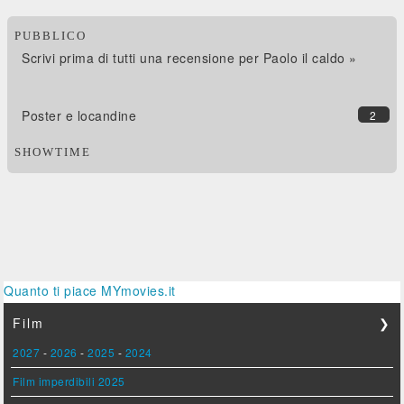
PUBBLICO
Scrivi prima di tutti una recensione per Paolo il caldo »
Poster e locandine
2
SHOWTIME
Quanto ti piace MYmovies.it
Film
❯
2027
-
2026
-
2025
-
2024
Film imperdibili 2025