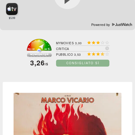
Powered by





MYMOVIES 3,00

CRITICA





PUBBLICO 3,53
3,26
CONSIGLIATO SÌ
/5