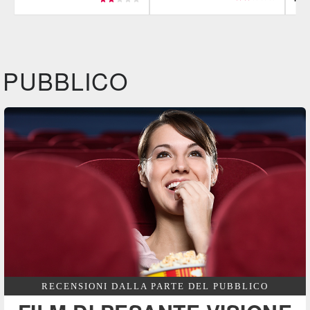
CG | tv
IBS
CG |
DVD
DVD
IBS
IBS
DVD
PUBBLICO
Feltrinelli
Felt
DVD
RECENSIONI DALLA PARTE DEL PUBBLICO