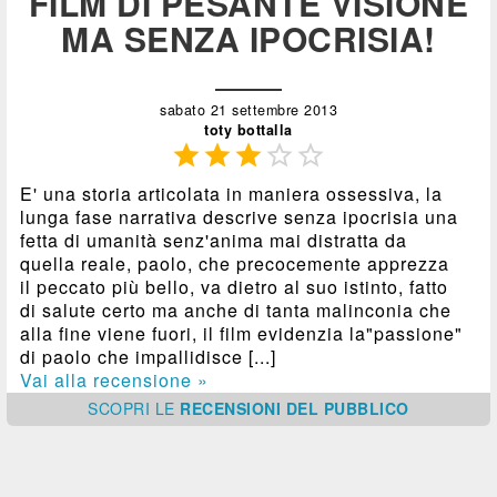
FILM DI PESANTE VISIONE
MA SENZA IPOCRISIA!
sabato 21 settembre 2013
toty bottalla





E' una storia articolata in maniera ossessiva, la
lunga fase narrativa descrive senza ipocrisia una
fetta di umanità senz'anima mai distratta da
quella reale, paolo, che precocemente apprezza
il peccato più bello, va dietro al suo istinto, fatto
di salute certo ma anche di tanta malinconia che
alla fine viene fuori, il film evidenzia la"passione"
di paolo che impallidisce [...]
Vai alla recensione »
SCOPRI
LE
RECENSIONI DEL PUBBLICO