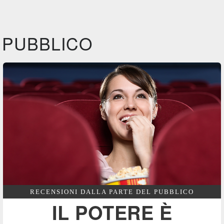
Film&More
Film&More
CG |
DVD
BR
DVD
IBS
IBS
IBS
DVD
DVD
PUBBLICO
Feltrinelli
Feltrinelli
Felt
DVD
DVD
RECENSIONI DALLA PARTE DEL PUBBLICO
IL POTERE È