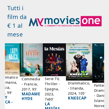
Tutti i
film da
€ 1 al
mese
rammatico
Serie TV,
Commedia
 Germania,
Drammatico,
Thriller -
- Francia,
Fantasci
rancia,
- Irlanda,
Spagna,
2017, 95'
Drammat
025, 99'
2024, 105'
MADAME
2023,
- Danim
ADY
KNEECAP
HYDE
7x60'
Islanda,
AZCA -
LA
Norvegi
A
MESÍAS