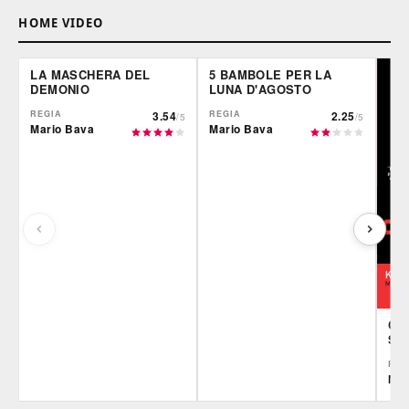
HOME VIDEO
LA MASCHERA DEL
5 BAMBOLE PER LA
DEMONIO
LUNA D'AGOSTO
REGIA
3.54
REGIA
2.25
/5
/5
Mario Bava
Mario Bava
CAN
SE
REG
Mar