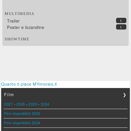
MULTIMEDIA
Trailer
1
Poster e locandine
1
SHOWTIME
Quanto ti piace MYmovies.it
Film
❯
2027
-
2026
-
2025
-
2024
Film imperdibili 2025
Film imperdibili 2024