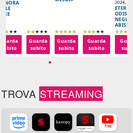
IGNORA
2024, 10
ETERNA
ELLE
ODISS
INEE
NEGLI
ABISSI
Guarda
Guarda
Guarda
Guarda
Guar
subito
subito
subito
subito
subi
TROVA
STREAMING