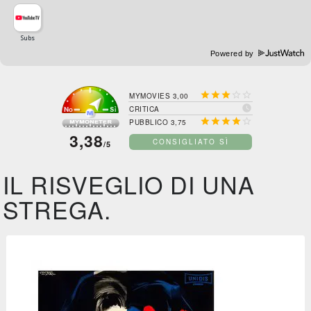
Powered by





MYMOVIES 3,00

CRITICA





PUBBLICO 3,75
3,38
CONSIGLIATO SÌ
/5
IL RISVEGLIO DI UNA
STREGA.