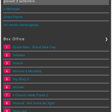
giovedì 3 settembre
Il Malloppo
Silent Friend
Un mondo meraviglioso
Box Office
❯
1
Spider-Man - Brand New Day
2
Odissea
3
Hokum
4
Minions & Monsters
5
Toy Story 5
6
Michael
7
Il Diavolo veste Prada 2
8
Hamnet - Nel nome del figlio
9
Gioia mia