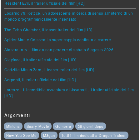
Resident Evil, il trailer ufficiale del film [HD]
Locarno 79: Ketticè, un adolescente in cerca di senso all'interno di un
mondo programmaticamente insensato
The Echo Chamber, il teaser trailer del film [HD]
Spider Man e Odissea: la super coppia continua a correre
Stasera in tv: i film da non perdere di sabato 8 agosto 2026
Clayface, il trailer ufficiale del film [HD]
Godzilla Minus Zero, il teaser trailer del film [HD]
Serpenti, il trailer ufficiale del film [HD]
Lorenzo - L'incredibile avventura di Jovanotti, il trailer ufficiale del film
[HD]
Argomenti
Minions
Scary Movie
Gomorra
28 giorni dopo
Now You See Me
M3gan
Tutti i film dedicati a Dragon Trainer