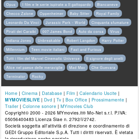
Opus
I film e le serie ispirate a Il gattopardo
Biancaneve
Checco Zalone
Oppenheimer
Baby Sitter
Royal Family
Leonardo Da Vinci
Jurassic Park - World
Cinquanta sfumature
Pirati dei Caraibi
007 James Bond
Auto da corsa
Virus
Indiana Jones
Unbreakable
Robert Langdon
Harry Potter
Millennium
Teen movie italiani
Fast and Furious
Tutti i film del Marvel Cinematic Universe
Il signore degli anelli
Alice nel paese delle meraviglie
Mad Max
Che Guevara
Terminator
Rocky
Home
|
Cinema
|
Database
|
Film
|
Calendario Uscite
|
MYMOVIESLIVE
|
Dvd
|
Tv
|
Box Office
|
Prossimamente
|
Trailer
|
Colonne sonore
|
MYmovies Club
Copyright© 2000 - 2026 MYmovies.it® Mo-Net s.r.l. P.IVA:
05056400483 Licenza Siae n. 2792/I/2742.
Società soggetta all'attività di direzione e coordinamento di
GEDI Gruppo Editoriale S.p.A. Tutti i diritti riservati. È vietata
la riproduzione anche parziale.