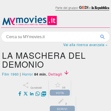
Vai alla ricerca avanzata »
LA MASCHERA DEL
DEMONIO

Film 1960
|
Horror
84 min.
Dettagli


35
Condividi
VOTA


2
SCRIVI