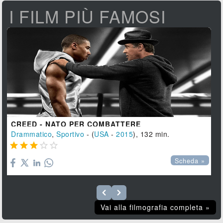
I FILM PIÙ FAMOSI
CREED - NATO PER COMBATTERE
Drammatico
,
Sportivo
- (
USA
-
2015
), 132 min.





Scheda »
Vai alla filmografia completa »