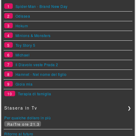
1
Spider-Man - Brand New Day
2
Odissea
3
Hokum
4
Minions & Monsters
5
Toy Story 5
6
Michael
7
Il Diavolo veste Prada 2
8
Hamnet - Nel nome del figlio
9
Gioia mia
10
Terapia di famiglia
Stasera in Tv
❯
Per qualche dollaro in più
RaiTre ore 21.3
Ritorno al futuro