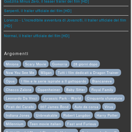
Godzilla Minus Zero, il teaser trailer del film [HD]
Serpenti, il trailer ufficiale del film [HD]
Lorenzo - L'incredibile avventura di Jovanotti, il trailer ufficiale del film
[HD]
Normal, il trailer ufficiale del film [HD]
Argomenti
Minions
Scary Movie
Gomorra
28 giorni dopo
Now You See Me
M3gan
Tutti i film dedicati a Dragon Trainer
Opus
I film e le serie ispirate a Il gattopardo
Biancaneve
Checco Zalone
Oppenheimer
Baby Sitter
Royal Family
Leonardo Da Vinci
Jurassic Park - World
Cinquanta sfumature
Pirati dei Caraibi
007 James Bond
Auto da corsa
Virus
Indiana Jones
Unbreakable
Robert Langdon
Harry Potter
Millennium
Teen movie italiani
Fast and Furious