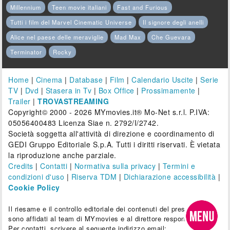
Millennium
Teen movie italiani
Fast and Furious
Tutti i film del Marvel Cinematic Universe
Il signore degli anelli
Alice nel paese delle meraviglie
Mad Max
Che Guevara
Terminator
Rocky
Home
|
Cinema
|
Database
|
Film
|
Calendario Uscite
|
Serie
TV
|
Dvd
|
Stasera in Tv
|
Box Office
|
Prossimamente
|
Trailer
|
TROVASTREAMING
Copyright© 2000 - 2026 MYmovies.it® Mo-Net s.r.l. P.IVA:
05056400483 Licenza Siae n. 2792/I/2742.
Società soggetta all'attività di direzione e coordinamento di
GEDI Gruppo Editoriale S.p.A. Tutti i diritti riservati. È vietata
la riproduzione anche parziale.
Credits
|
Contatti
|
Normativa sulla privacy
|
Termini e
condizioni d'uso
|
Riserva TDM
|
Dichiarazione accessibilità
|
Cookie Policy
Il riesame e il controllo editoriale dei contenuti del presente sito
sono affidati al team di MYmovies e al direttore responsabile.
Per contatti, scrivere al seguente indirizzo email: