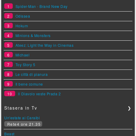
1
Spider-Man - Brand New Day
2
Odissea
3
Hokum
4
Minions & Monsters
5
Ateez: Light the Way in Cinemas
6
Michael
7
Toy Story 5
8
Le città di pianura
9
Il bene comune
10
Il Diavolo veste Prada 2
Stasera in Tv
❯
Un'estate ai Caraibi
Rete4 ore 21.35
Beast