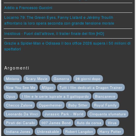
Addio a Francesco Guccini
Locarno 79: The Green Eyes, Fanny Liatard e Jérémy Trouilh
affrontano la loro opera seconda con grande tensione morale
Insidious - Fuori dall'altrove, il trailer finale del film [HD]
Grazie a Spider-Man e Odissea il box office 2026 supera i 50 milioni di
spettatori
Argomenti
Minions
Scary Movie
Gomorra
28 giorni dopo
Now You See Me
M3gan
Tutti i film dedicati a Dragon Trainer
Opus
I film e le serie ispirate a Il gattopardo
Biancaneve
Checco Zalone
Oppenheimer
Baby Sitter
Royal Family
Leonardo Da Vinci
Jurassic Park - World
Cinquanta sfumature
Pirati dei Caraibi
007 James Bond
Auto da corsa
Virus
Indiana Jones
Unbreakable
Robert Langdon
Harry Potter