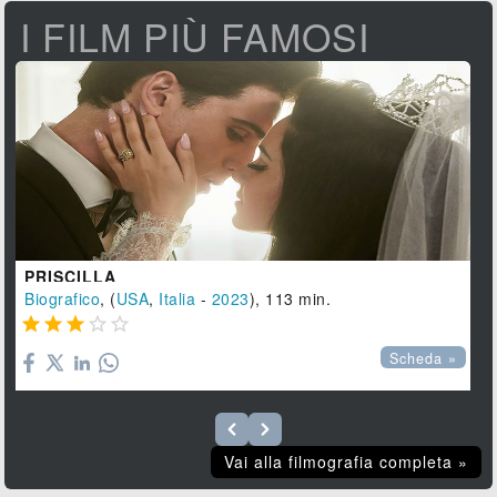
I FILM PIÙ FAMOSI
PRISCILLA
Biografico
, (
USA
,
Italia
-
2023
), 113 min.





Scheda »
Vai alla filmografia completa »