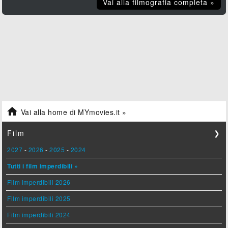
Vai alla filmografia completa »

Vai alla home di MYmovies.it »
Film
❯
2027
-
2026
-
2025
-
2024
Tutti i film imperdibili »
Film imperdibili 2026
Film imperdibili 2025
Film imperdibili 2024