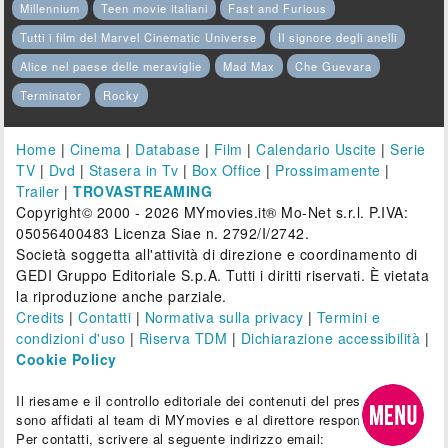
Millennium
Teen movie italiani
Fast and Furious
Tutti i film del Marvel Cinematic Universe
Il signore degli anelli
Alice nel paese delle meraviglie
Mad Max
Che Guevara
Terminator
Rocky
Home
|
Cinema
|
Database
|
Film
|
Calendario Uscite
|
Serie
TV
|
Dvd
|
Stasera in Tv
|
Box Office
|
Prossimamente
|
Trailer
|
TROVASTREAMING
Copyright© 2000 - 2026 MYmovies.it® Mo-Net s.r.l. P.IVA:
05056400483 Licenza Siae n. 2792/I/2742.
Società soggetta all'attività di direzione e coordinamento di
GEDI Gruppo Editoriale S.p.A. Tutti i diritti riservati. È vietata
la riproduzione anche parziale.
Credits
|
Contatti
|
Normativa sulla privacy
|
Termini e
condizioni d'uso
|
Riserva TDM
|
Dichiarazione accessibilità
|
Cookie Policy
Il riesame e il controllo editoriale dei contenuti del presente sito
sono affidati al team di MYmovies e al direttore responsabile.
Per contatti, scrivere al seguente indirizzo email: