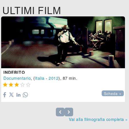
ULTIMI FILM
INDEBITO
Documentario
, (
Italia
-
2012
), 87 min.





Scheda »
Vai alla filmografia completa »