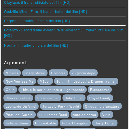
Clayface, il trailer ufficiale del film [HD]
Godzilla Minus Zero, il teaser trailer del film [HD]
Serpenti, il trailer ufficiale del film [HD]
Lorenzo - L'incredibile avventura di Jovanotti, il trailer ufficiale del film
[HD]
Normal, il trailer ufficiale del film [HD]
Argomenti
Minions
Scary Movie
Gomorra
28 giorni dopo
Now You See Me
M3gan
Tutti i film dedicati a Dragon Trainer
Opus
I film e le serie ispirate a Il gattopardo
Biancaneve
Checco Zalone
Oppenheimer
Baby Sitter
Royal Family
Leonardo Da Vinci
Jurassic Park - World
Cinquanta sfumature
Pirati dei Caraibi
007 James Bond
Auto da corsa
Virus
Indiana Jones
Unbreakable
Robert Langdon
Harry Potter