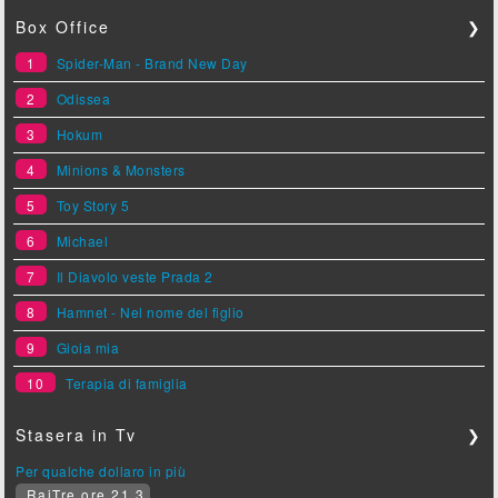
Box Office
❯
1
Spider-Man - Brand New Day
2
Odissea
3
Hokum
4
Minions & Monsters
5
Toy Story 5
6
Michael
7
Il Diavolo veste Prada 2
8
Hamnet - Nel nome del figlio
9
Gioia mia
10
Terapia di famiglia
Stasera in Tv
❯
Per qualche dollaro in più
RaiTre ore 21.3