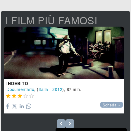
I FILM PIÙ FAMOSI
INDEBITO
Documentario
, (
Italia
-
2012
), 87 min.





Scheda »