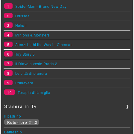
1
Spider-Man - Brand New Day
2
Odissea
3
Hokum
4
Minions & Monsters
5
Ateez: Light the Way in Cinemas
6
Toy Story 5
7
Il Diavolo veste Prada 2
8
Le città di pianura
9
Primavera
10
Terapia di famiglia
Stasera in Tv
❯
Il padrino
Rete4 ore 21.3
Battleship