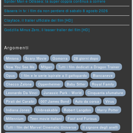
Spider Man e Odissea: la super coppia continua a correre
Stasera in tv: i film da non perdere di sabato 8 agosto 2026
Clayface, il trailer ufficiale del film [HD]
Godzilla Minus Zero, il teaser trailer del film [HD]
Argomenti
Minions
Scary Movie
Gomorra
28 giorni dopo
Now You See Me
M3gan
Tutti i film dedicati a Dragon Trainer
Opus
I film e le serie ispirate a Il gattopardo
Biancaneve
Checco Zalone
Oppenheimer
Baby Sitter
Royal Family
Leonardo Da Vinci
Jurassic Park - World
Cinquanta sfumature
Pirati dei Caraibi
007 James Bond
Auto da corsa
Virus
Indiana Jones
Unbreakable
Robert Langdon
Harry Potter
Millennium
Teen movie italiani
Fast and Furious
Tutti i film del Marvel Cinematic Universe
Il signore degli anelli