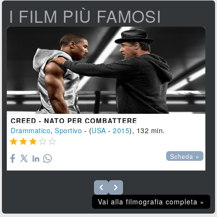
I FILM PIÙ FAMOSI
CREED - NATO PER COMBATTERE
Drammatico
,
Sportivo
- (
USA
-
2015
), 132 min.





Scheda »
Vai alla filmografia completa »