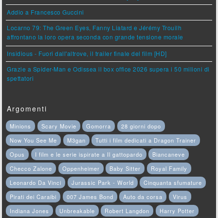
Addio a Francesco Guccini
Locarno 79: The Green Eyes, Fanny Liatard e Jérémy Trouilh
affrontano la loro opera seconda con grande tensione morale
Insidious - Fuori dall'altrove, il trailer finale del film [HD]
Grazie a Spider-Man e Odissea il box office 2026 supera i 50 milioni di
spettatori
Argomenti
Minions
Scary Movie
Gomorra
28 giorni dopo
Now You See Me
M3gan
Tutti i film dedicati a Dragon Trainer
Opus
I film e le serie ispirate a Il gattopardo
Biancaneve
Checco Zalone
Oppenheimer
Baby Sitter
Royal Family
Leonardo Da Vinci
Jurassic Park - World
Cinquanta sfumature
Pirati dei Caraibi
007 James Bond
Auto da corsa
Virus
Indiana Jones
Unbreakable
Robert Langdon
Harry Potter