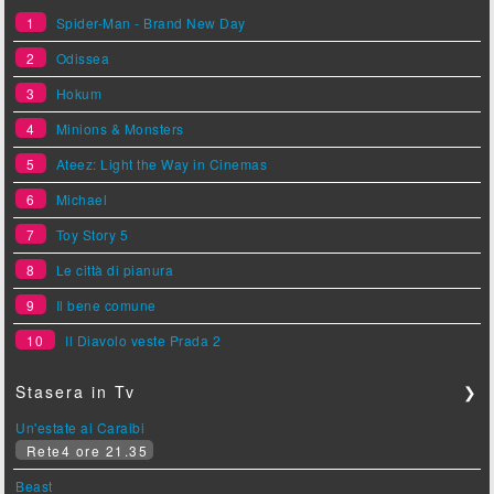
1
Spider-Man - Brand New Day
2
Odissea
3
Hokum
4
Minions & Monsters
5
Ateez: Light the Way in Cinemas
6
Michael
7
Toy Story 5
8
Le città di pianura
9
Il bene comune
10
Il Diavolo veste Prada 2
Stasera in Tv
❯
Un'estate ai Caraibi
Rete4 ore 21.35
Beast