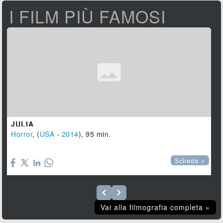
I FILM PIÙ FAMOSI
JULIA
Horror
, (
USA
-
2014
), 95 min.

Scheda »
Vai alla filmografia completa »