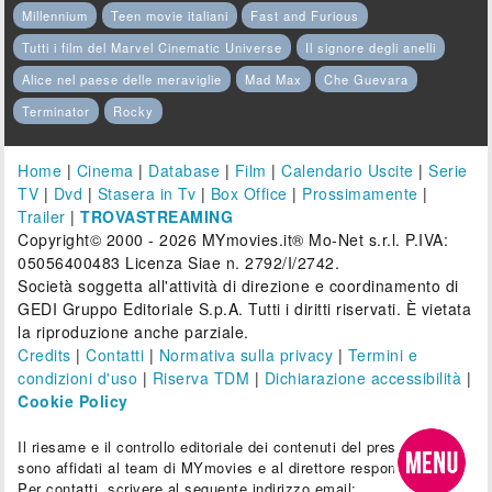
Millennium
Teen movie italiani
Fast and Furious
Tutti i film del Marvel Cinematic Universe
Il signore degli anelli
Alice nel paese delle meraviglie
Mad Max
Che Guevara
Terminator
Rocky
Home
|
Cinema
|
Database
|
Film
|
Calendario Uscite
|
Serie
TV
|
Dvd
|
Stasera in Tv
|
Box Office
|
Prossimamente
|
Trailer
|
TROVASTREAMING
Copyright© 2000 - 2026 MYmovies.it® Mo-Net s.r.l. P.IVA:
05056400483 Licenza Siae n. 2792/I/2742.
Società soggetta all'attività di direzione e coordinamento di
GEDI Gruppo Editoriale S.p.A. Tutti i diritti riservati. È vietata
la riproduzione anche parziale.
Credits
|
Contatti
|
Normativa sulla privacy
|
Termini e
condizioni d'uso
|
Riserva TDM
|
Dichiarazione accessibilità
|
Cookie Policy
Il riesame e il controllo editoriale dei contenuti del presente sito
sono affidati al team di MYmovies e al direttore responsabile.
Per contatti, scrivere al seguente indirizzo email: