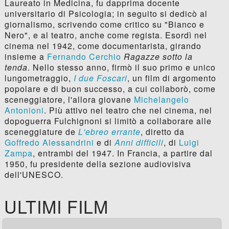
Laureato in Medicina, fu dapprima docente
universitario di Psicologia; in seguito si dedicò al
giornalismo, scrivendo come critico su "Bianco e
Nero", e al teatro, anche come regista. Esordì nel
cinema nel 1942, come documentarista, girando
insieme a
Fernando Cerchio
Ragazze sotto la
tenda
. Nello stesso anno, firmò il suo primo e unico
lungometraggio,
I due Foscari
, un film di argomento
popolare e di buon successo, a cui collaborò, come
sceneggiatore, l'allora giovane
Michelangelo
Antonioni
. Più attivo nel teatro che nel cinema, nel
dopoguerra Fulchignoni si limitò a collaborare alle
sceneggiature de
L'ebreo errante
, diretto da
Goffredo Alessandrini
e di
Anni difficili
, di
Luigi
Zampa
, entrambi del 1947. In Francia, a partire dal
1950, fu presidente della sezione audiovisiva
dell'UNESCO.
ULTIMI FILM