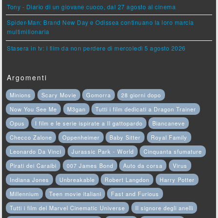
Tony - Diario di un giovane cuoco, dal 27 agosto al cinema
Spider-Man: Brand New Day e Odissea continuano la loro marcia
multimilionaria
Stasera in tv: i film da non perdere di mercoledì 5 agosto 2026
Argomenti
Minions
Scary Movie
Gomorra
28 giorni dopo
Now You See Me
M3gan
Tutti i film dedicati a Dragon Trainer
Opus
I film e le serie ispirate a Il gattopardo
Biancaneve
Checco Zalone
Oppenheimer
Baby Sitter
Royal Family
Leonardo Da Vinci
Jurassic Park - World
Cinquanta sfumature
Pirati dei Caraibi
007 James Bond
Auto da corsa
Virus
Indiana Jones
Unbreakable
Robert Langdon
Harry Potter
Millennium
Teen movie italiani
Fast and Furious
Tutti i film del Marvel Cinematic Universe
Il signore degli anelli