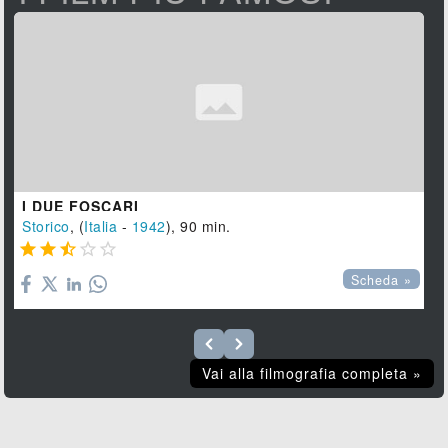
I DUE FOSCARI
Storico
, (
Italia
-
1942
), 90 min.





Scheda »
Vai alla filmografia completa »