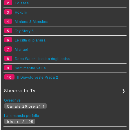
2
Odissea
3
Hokum
4
Minions & Monsters
5
Toy Story 5
6
Le città di pianura
7
Michael
8
Deep Water - Incubo dagli abissi
9
Sentimental Value
10
Il Diavolo veste Prada 2
Stasera in Tv
❯
Overdrive
Canale 20 ore 21.1
La tempesta perfetta
Iris ore 21.25