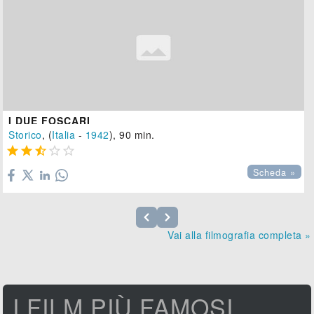
I DUE FOSCARI
Storico
, (
Italia
-
1942
), 90 min.





Scheda »
Vai alla filmografia completa »
I FILM PIÙ FAMOSI