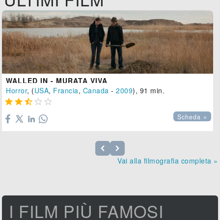
WALLED IN - MURATA VIVA
Horror
, (
USA
,
Francia
,
Canada
-
2009
), 91 min.





Scheda »
Vai alla filmografia completa »
I FILM PIÙ FAMOSI