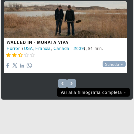
WALLED IN - MURATA VIVA
Horror
, (
USA
,
Francia
,
Canada
-
2009
), 91 min.





Scheda »
Vai alla filmografia completa »