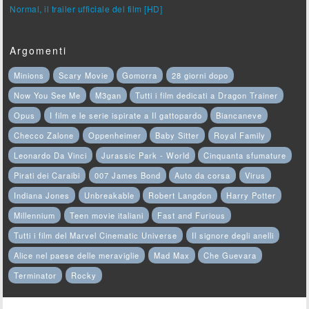
Normal, il trailer ufficiale del film [HD]
Argomenti
Minions
Scary Movie
Gomorra
28 giorni dopo
Now You See Me
M3gan
Tutti i film dedicati a Dragon Trainer
Opus
I film e le serie ispirate a Il gattopardo
Biancaneve
Checco Zalone
Oppenheimer
Baby Sitter
Royal Family
Leonardo Da Vinci
Jurassic Park - World
Cinquanta sfumature
Pirati dei Caraibi
007 James Bond
Auto da corsa
Virus
Indiana Jones
Unbreakable
Robert Langdon
Harry Potter
Millennium
Teen movie italiani
Fast and Furious
Tutti i film del Marvel Cinematic Universe
Il signore degli anelli
Alice nel paese delle meraviglie
Mad Max
Che Guevara
Terminator
Rocky