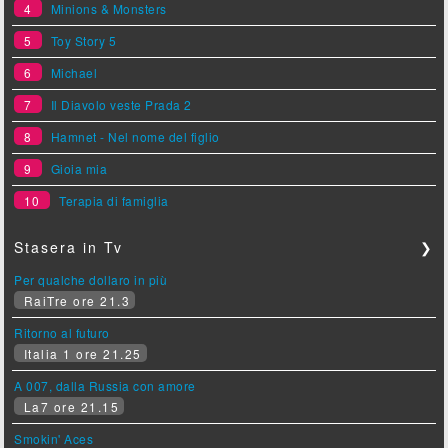
4
Minions & Monsters
5
Toy Story 5
6
Michael
7
Il Diavolo veste Prada 2
8
Hamnet - Nel nome del figlio
9
Gioia mia
10
Terapia di famiglia
Stasera in Tv
❯
Per qualche dollaro in più
RaiTre ore 21.3
Ritorno al futuro
Italia 1 ore 21.25
A 007, dalla Russia con amore
La7 ore 21.15
Smokin' Aces