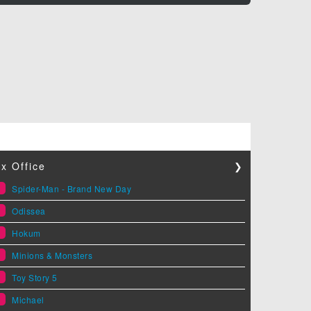
x Office
❯
1
Spider-Man - Brand New Day
2
Odissea
3
Hokum
4
Minions & Monsters
5
Toy Story 5
6
Michael