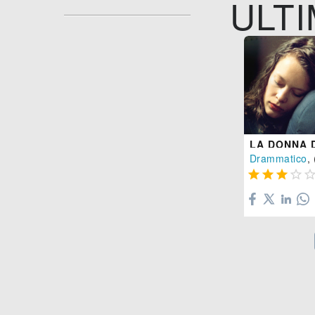
ULTI
Drammatico
, 



