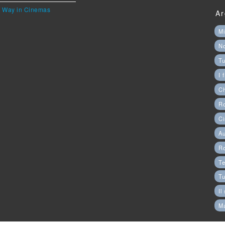
he Way in Cinemas
Ar
Mi
N
Tu
I 
C
Ro
Ci
Au
R
Te
Tu
Il
M