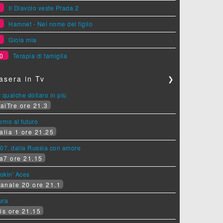
7
Il Diavolo veste Prada 2
8
Hamnet - Nel nome del figlio
9
Gioia mia
0
Terapia di famiglia
asera in Tv
❯
 qualche dollaro in più
aiTre ore 21.3
orno al futuro
alia 1 ore 21.25
07, dalla Russia con amore
a7 ore 21.15
okin' Aces
anale 20 ore 21.1
ura
is ore 21.15