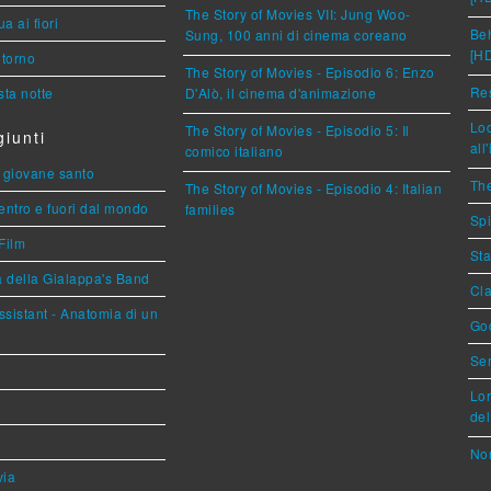
The Story of Movies VII: Jung Woo-
a ai fiori
Beh
Sung, 100 anni di cinema coreano
[H
torno
The Story of Movies - Episodio 6: Enzo
Res
ta notte
D'Alò, il cinema d'animazione
Loc
The Story of Movies - Episodio 5: Il
iunti
all
comico italiano
Il giovane santo
The
The Story of Movies - Episodio 4: Italian
entro e fuori dal mondo
families
Spi
Film
Sta
a della Gialappa's Band
Cla
sistant - Anatomia di un
God
Ser
Lor
del
Nor
via