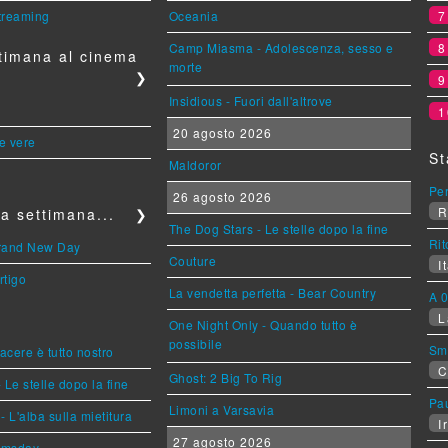
streaming
Oceania
Camp Miasma - Adolescenza, sesso e
timana al cinema
morte
❯
Insidious - Fuori dall'altrove
1
20 agosto 2026
le vere
St
Maldoror
Per
26 agosto 2026
R
a settimana...
❯
The Dog Stars - Le stelle dopo la fine
Rit
Brand New Day
Couture
It
rtigo
La vendetta perfetta - Bear Country
A 0
L
One Night Only - Quando tutto è
possibile
Sm
piacere è tutto nostro
C
Ghost: 2 Big To Rig
 Le stelle dopo la fine
Pa
Limoni a Varsavia
L'alba sulla mietitura
Ir
27 agosto 2026
omsday