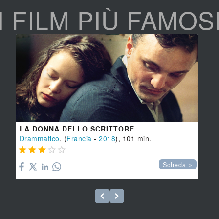
I FILM PIÙ FAMOS
LA DONNA DELLO SCRITTORE
Drammatico
, (
Francia
-
2018
), 101 min.





Scheda »