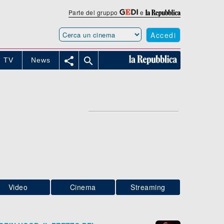
Parte del gruppo
e
Accedi


TV
News
Video
Cinema
Streaming