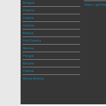
Bologna
Ateez: Light t
Palermo
Catania
Vicenza
Brescia
Forlì Cesena
Genova
Perugia
Bolzano
Padova
Monza Brianza