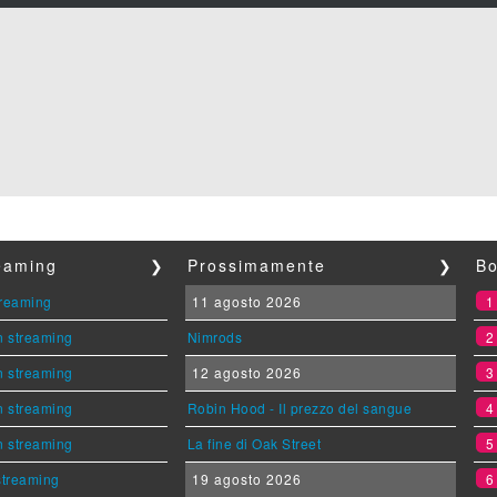
reaming
❯
Prossimamente
❯
Bo
streaming
11 agosto 2026
n streaming
Nimrods
n streaming
12 agosto 2026
n streaming
Robin Hood - Il prezzo del sangue
n streaming
La fine di Oak Street
 streaming
19 agosto 2026