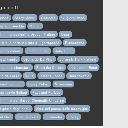
gomenti
nions
Scary Movie
Gomorra
28 giorni dopo
ow You See Me
M3gan
tti i film dedicati a Dragon Trainer
Opus
film e le serie ispirate a Il gattopardo
Biancaneve
hecco Zalone
Oppenheimer
Baby Sitter
yal Family
Leonardo Da Vinci
Jurassic Park - World
nquanta sfumature
Pirati dei Caraibi
007 James Bond
to da corsa
Virus
Indiana Jones
Unbreakable
obert Langdon
Harry Potter
Millennium
en movie italiani
Fast and Furious
tti i film del Marvel Cinematic Universe
 signore degli anelli
Alice nel paese delle meraviglie
ad Max
Che Guevara
Terminator
Rocky