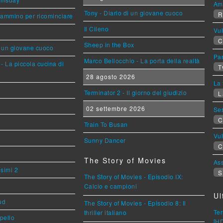
Am
Tony - Diario di un giovane cuoco
R
cammino per ricominciare
Il Cileno
Vu
C
Sheep in the Box
i un giovane cuoco
Par
Marco Bellocchio - La porta della realtà
- La piccola cucina di
T
28 agosto 2026
La 
Terminator 2 - Il giorno del giudizio
L
02 settembre 2026
Se
C
Train To Busan
Vu
Sunny Dancer
C
The Story of Movies
Ass
esimi 2
S
The Story of Movies - Episodio IX:
Calcio e campioni
Ul
ud
The Story of Movies - Episodio 8: Il
Ter
thriller italiano
ppello
[H