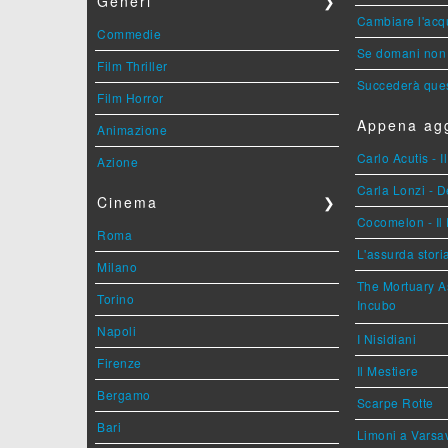
Generi
❯
Cambiare l'acqu
Commedie
Se domani non 
Film Thriller
Succederà ques
Film Horror
Appena agg
Animazione
Carlo Acutis - 
Azione
Carla Lonzi - D
Cinema
❯
Cocomelon - Il 
Roma
L'assurda stori
Milano
The Mortuary As
Torino
Incubo
Napoli
I Nisidiani
Firenze
Il Mestiere
Bergamo
Scarpe Rotte
Bari
Limoni a Varsa