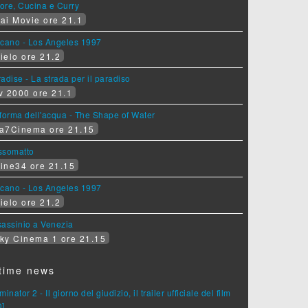
ore, Cucina e Curry
ai Movie ore 21.1
lcano - Los Angeles 1997
ielo ore 21.2
adise - La strada per il paradiso
v 2000 ore 21.1
forma dell'acqua - The Shape of Water
a7Cinema ore 21.15
ssomatto
ine34 ore 21.15
lcano - Los Angeles 1997
ielo ore 21.2
assinio a Venezia
ky Cinema 1 ore 21.15
time news
minator 2 - Il giorno del giudizio, il trailer ufficiale del film
D]