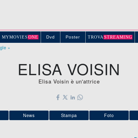
Dvd
Poster
MYMOVIE
S
ONE
TROV
A
STREAMING
ogle »
ELISA VOISIN
Elisa Voisin è un'attrice
News
Stampa
Foto