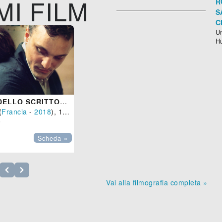
MI FILM
R
S
C
Un
H
LA DONNA DELLO SCRITTORE
(
Francia
-
2018
), 101 min.

Scheda »
Vai alla filmografia completa »