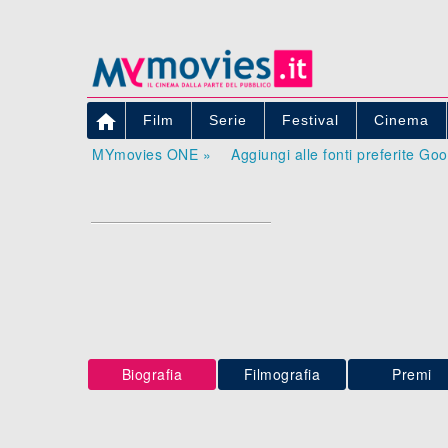

Film
Serie
Festival
Cinema
MYmovies ONE »
Aggiungi alle fonti preferite Go
Biografia
Filmografia
Premi