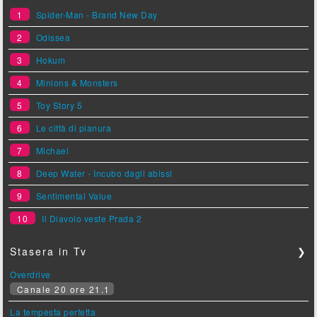
1
Spider-Man - Brand New Day
2
Odissea
3
Hokum
4
Minions & Monsters
5
Toy Story 5
6
Le città di pianura
7
Michael
8
Deep Water - Incubo dagli abissi
9
Sentimental Value
10
Il Diavolo veste Prada 2
Stasera in Tv
❯
Overdrive
Canale 20 ore 21.1
La tempesta perfetta