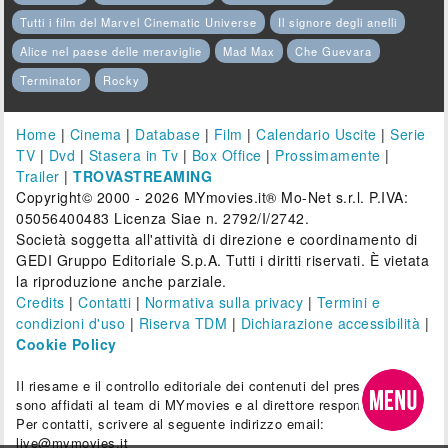
Tutti i film del Marvel Cinematic Universe
Il signore degli anelli
Alice nel paese delle meraviglie
Mad Max
Che Guevara
Terminator
Rocky
Home
|
Cinema
|
Database
|
Film
|
Calendario Uscite
|
Serie
TV
|
Dvd
|
Stasera in Tv
|
Box Office
|
Prossimamente
|
Trailer
|
TROVASTREAMING
Copyright© 2000 - 2026 MYmovies.it® Mo-Net s.r.l. P.IVA:
05056400483 Licenza Siae n. 2792/I/2742.
Società soggetta all'attività di direzione e coordinamento di
GEDI Gruppo Editoriale S.p.A. Tutti i diritti riservati. È vietata
la riproduzione anche parziale.
Credits
|
Contatti
|
Normativa sulla privacy
|
Termini e
condizioni d'uso
|
Riserva TDM
|
Dichiarazione accessibilità
|
Cookie Policy
Il riesame e il controllo editoriale dei contenuti del presente sito
sono affidati al team di MYmovies e al direttore responsabile.
Per contatti, scrivere al seguente indirizzo email:
live@mymovies.it