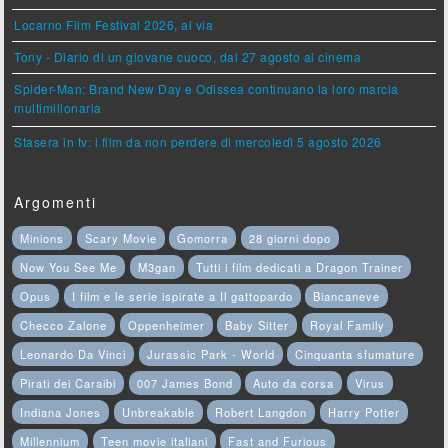
Locarno Film Festival 2026, al via
Tony - Diario di un giovane cuoco, dal 27 agosto al cinema
Spider-Man: Brand New Day e Odissea continuano la loro marcia
multimilionaria
Stasera in tv: i film da non perdere di mercoledì 5 agosto 2026
Argomenti
Minions
Scary Movie
Gomorra
28 giorni dopo
Now You See Me
M3gan
Tutti i film dedicati a Dragon Trainer
Opus
I film e le serie ispirate a Il gattopardo
Biancaneve
Checco Zalone
Oppenheimer
Baby Sitter
Royal Family
Leonardo Da Vinci
Jurassic Park - World
Cinquanta sfumature
Pirati dei Caraibi
007 James Bond
Auto da corsa
Virus
Indiana Jones
Unbreakable
Robert Langdon
Harry Potter
Millennium
Teen movie italiani
Fast and Furious