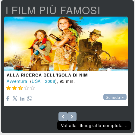
I FILM PIÙ FAMOSI
ALLA RICERCA DELL'ISOLA DI NIM
Avventura
, (
USA
-
2008
), 95 min.





Scheda »
Vai alla filmografia completa »