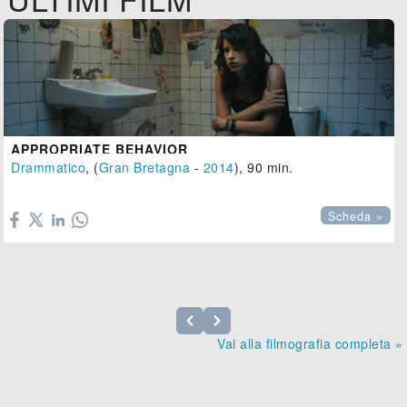
APPROPRIATE BEHAVIOR
Drammatico
, (
Gran Bretagna
-
2014
), 90 min.

Scheda »
Vai alla filmografia completa »