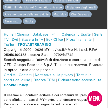
Millennium
Teen movie italiani
Fast and Furious
Tutti i film del Marvel Cinematic Universe
Il signore degli anelli
Alice nel paese delle meraviglie
Mad Max
Che Guevara
Terminator
Rocky
Home
|
Cinema
|
Database
|
Film
|
Calendario Uscite
|
Serie
TV
|
Dvd
|
Stasera in Tv
|
Box Office
|
Prossimamente
|
Trailer
|
TROVASTREAMING
Copyright© 2000 - 2026 MYmovies.it® Mo-Net s.r.l. P.IVA:
05056400483 Licenza Siae n. 2792/I/2742.
Società soggetta all'attività di direzione e coordinamento di
GEDI Gruppo Editoriale S.p.A. Tutti i diritti riservati. È vietata
la riproduzione anche parziale.
Credits
|
Contatti
|
Normativa sulla privacy
|
Termini e
condizioni d'uso
|
Riserva TDM
|
Dichiarazione accessibilità
|
Cookie Policy
Il riesame e il controllo editoriale dei contenuti del presente sito
sono affidati al team di MYmovies e al direttore responsabile.
Per contatti, scrivere al seguente indirizzo email: