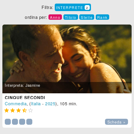
Filtra:
INTERPRETE
2
ordina per:
Anno
Titolo
Stelle
Rank
Interpreta: Jasmine
CINQUE SECONDI
Commedia
, (
Italia
-
2025
), 105 min.





Scheda »