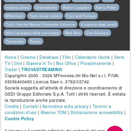
Indiana Jones
Unbreakable
Robert Langdon
Harry Potter
Millennium
Teen movie italiani
Fast and Furious
Tutti i film del Marvel Cinematic Universe
Il signore degli anelli
Alice nel paese delle meraviglie
Mad Max
Che Guevara
Terminator
Rocky
Home
|
Cinema
|
Database
|
Film
|
Calendario Uscite
|
Serie
TV
|
Dvd
|
Stasera in Tv
|
Box Office
|
Prossimamente
|
Trailer
|
TROVASTREAMING
Copyright© 2000 - 2026 MYmovies.it® Mo-Net s.r.l. P.IVA:
05056400483 Licenza Siae n. 2792/I/2742.
Società soggetta all'attività di direzione e coordinamento di
GEDI Gruppo Editoriale S.p.A. Tutti i diritti riservati. È vietata
la riproduzione anche parziale.
Credits
|
Contatti
|
Normativa sulla privacy
|
Termini e
condizioni d'uso
|
Riserva TDM
|
Dichiarazione accessibilità
|
Cookie Policy
Il riesame e il controllo editoriale dei contenuti del presente sito