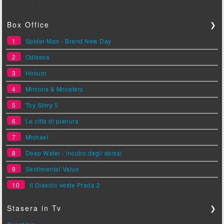
Box Office
❯
1
Spider-Man - Brand New Day
2
Odissea
3
Hokum
4
Minions & Monsters
5
Toy Story 5
6
Le città di pianura
7
Michael
8
Deep Water - Incubo dagli abissi
9
Sentimental Value
10
Il Diavolo veste Prada 2
Stasera in Tv
❯