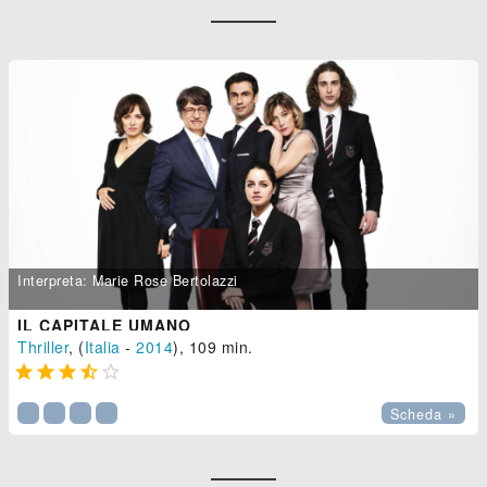
Interpreta: Marie Rose Bertolazzi
IL CAPITALE UMANO
Thriller
, (
Italia
-
2014
), 109 min.





Scheda »