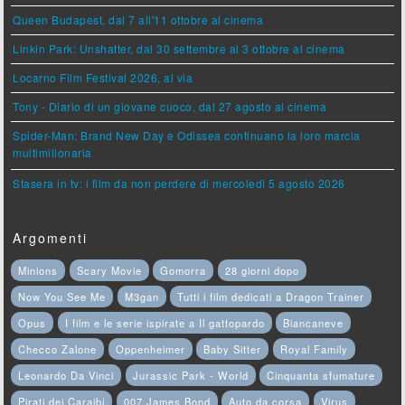
Queen Budapest, dal 7 all'11 ottobre al cinema
Linkin Park: Unshatter, dal 30 settembre al 3 ottobre al cinema
Locarno Film Festival 2026, al via
Tony - Diario di un giovane cuoco, dal 27 agosto al cinema
Spider-Man: Brand New Day e Odissea continuano la loro marcia
multimilionaria
Stasera in tv: i film da non perdere di mercoledì 5 agosto 2026
Argomenti
Minions
Scary Movie
Gomorra
28 giorni dopo
Now You See Me
M3gan
Tutti i film dedicati a Dragon Trainer
Opus
I film e le serie ispirate a Il gattopardo
Biancaneve
Checco Zalone
Oppenheimer
Baby Sitter
Royal Family
Leonardo Da Vinci
Jurassic Park - World
Cinquanta sfumature
Pirati dei Caraibi
007 James Bond
Auto da corsa
Virus